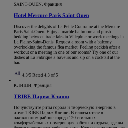
SAINT-OUEN, Франция
Hotel Mercure Paris Saint-Ouen
Discover the delights of La Petite Couronne at the Mercure
Paris Saint-Ouen. Enjoy a marble bathroom and plush
bedding between trade fairs in Villepinte or work meetings in
La Plaine-Saint-Denis. Request a room with a balcony
overlooking the famous flea market. Feeling peckish after a
workout or a meeting in one of our rooms? Try one of our
dishes at La Fabrique a Saveurs and sip on a cocktail at the
bar.
4,3/5
Rated 4,3 of 5
КЛИШИ, Франция
TRIBE Париж Клиши
Почувствуйте ритм города и творческую энергию в
отеле TRIBE Париж Клиши. В нашем отеле в
оживленном районе города 120 стильных
комфортабельных номеров для работы и отдыха, где вы
будете чувствовать себя как дома. Каждая зона отеля - от