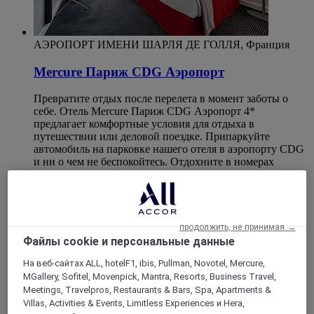
АЭРОПОРТ ИМЕНИ ШАРЛЯ ДЕ ГОЛЛЯ, Франция
Mercure Париж CDG Аэропорт
Превратите отдых после перелета в момент заботы о
себе. Отель Mercure Париж CDG Аэропорт 4*
предлагает комфортные условия для отдыха в
путешествии или деловой поездке. Припаркуйте
автомобиль на парковке нашего отеля в аэропорту CDG
и ни о чем не беспокойтесь. Отдохните в номерах
премиум-класса со звукоизоляцией, некоторые из
которых - с видом на взлетные полосы. Посетите наш
фитнес-центр, расслабьтесь в крытом бассейне с
террасой, поужинайте в нашем ресторане или выберите
ранний завтрак.
продолжить, не принимая →
Файлы cookie и персональные данные
4,4/5
Rated 4,4 of 5
На веб-сайтах ALL, hotelF1, ibis, Pullman, Novotel, Mercure,
MGallery, Sofitel, Movenpick, Mantra, Resorts, Business Travel,
Meetings, Travelpros, Restaurants & Bars, Spa, Apartments &
Villas, Activities & Events, Limitless Experiences и Hera,