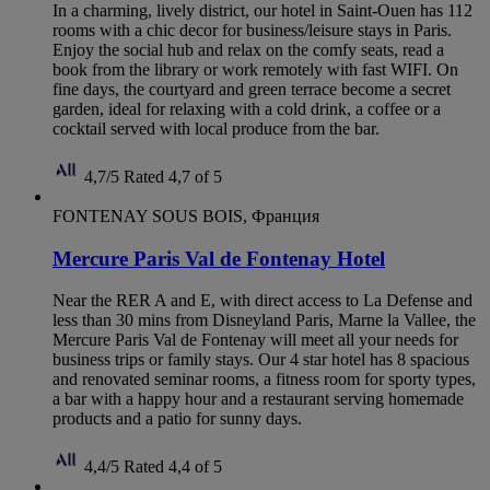
In a charming, lively district, our hotel in Saint-Ouen has 112
rooms with a chic decor for business/leisure stays in Paris.
Enjoy the social hub and relax on the comfy seats, read a
book from the library or work remotely with fast WIFI. On
fine days, the courtyard and green terrace become a secret
garden, ideal for relaxing with a cold drink, a coffee or a
cocktail served with local produce from the bar.
4,7/5
Rated 4,7 of 5
FONTENAY SOUS BOIS, Франция
Mercure Paris Val de Fontenay Hotel
Near the RER A and E, with direct access to La Defense and
less than 30 mins from Disneyland Paris, Marne la Vallee, the
Mercure Paris Val de Fontenay will meet all your needs for
business trips or family stays. Our 4 star hotel has 8 spacious
and renovated seminar rooms, a fitness room for sporty types,
a bar with a happy hour and a restaurant serving homemade
products and a patio for sunny days.
4,4/5
Rated 4,4 of 5