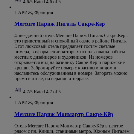
4,6/5
Rated 4,6 of 5
ПАРИЖ, Франция
Mercure Париж Пигаль Сакре-Кер
4-звездочный отель Mercure Париж Пигаль Сакре-Кер -
это приветливый и спокойный оазис в районе Пигаль.
Этот люксовый отель предлагает гостям светлые
номера, в оформлении которых использованы работы
местных дизайнеров и художников. Из номеров
открывается вид на базилику Сакре-Кёр и парижские
крыши. Забронируйте номер с красивым видом и
насладитесь обслуживанием в номере. Загорать можно
прямо в отеле, на веранде и террасе.
4,7/5
Rated 4,7 of 5
ПАРИЖ, Франция
Mercure Париж Монмартр Сакре-Кёр
Отель Mercure Париж Монмартр Сакре-Кёр в центре
рядом с пл. Клиши, станциями метро, Южным Пигалем