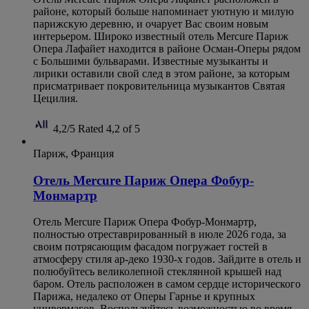
районе, который больше напоминает уютную и милую
парижскую деревню, и очарует Вас своим новым
интерьером. Широко известный отель Mercure Париж
Опера Лафайет находится в районе Осман-Оперы рядом
с Большими бульварами. Известные музыканты и
лирики оставили свой след в этом районе, за которым
присматривает покровительница музыкантов Святая
Цецилия.
4,2/5
Rated 4,2 of 5
Париж, Франция
Отель Mercure Париж Опера Фобур-
Монмартр
Отель Mercure Париж Опера Фобур-Монмартр,
полностью отреставрированный в июле 2026 года, за
своим потрясающим фасадом погружает гостей в
атмосферу стиля ар-деко 1930-х годов. Зайдите в отель и
полюбуйтесь великолепной стеклянной крышей над
баром. Отель расположен в самом сердце исторического
Парижа, недалеко от Оперы Гарнье и крупных
универмагов. Воспользуйтесь возможностью во время