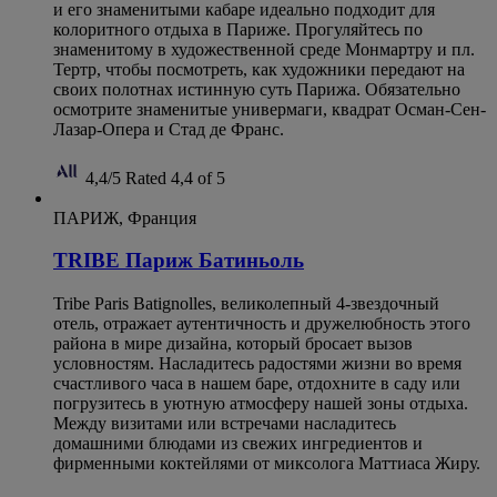
и его знаменитыми кабаре идеально подходит для
колоритного отдыха в Париже. Прогуляйтесь по
знаменитому в художественной среде Монмартру и пл.
Тертр, чтобы посмотреть, как художники передают на
своих полотнах истинную суть Парижа. Обязательно
осмотрите знаменитые универмаги, квадрат Осман-Сен-
Лазар-Опера и Стад де Франс.
4,4/5
Rated 4,4 of 5
ПАРИЖ, Франция
TRIBE Париж Батиньоль
Tribe Paris Batignolles, великолепный 4-звездочный
отель, отражает аутентичность и дружелюбность этого
района в мире дизайна, который бросает вызов
условностям. Насладитесь радостями жизни во время
счастливого часа в нашем баре, отдохните в саду или
погрузитесь в уютную атмосферу нашей зоны отдыха.
Между визитами или встречами насладитесь
домашними блюдами из свежих ингредиентов и
фирменными коктейлями от миксолога Маттиаса Жиру.