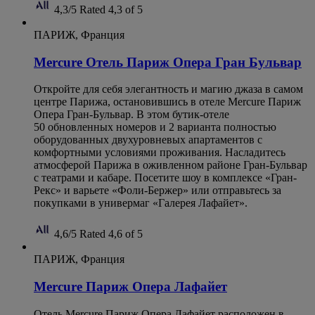
4,3/5
Rated 4,3 of 5
ПАРИЖ, Франция
Mercure Oтель Париж Опера Гран Бульвар
Откройте для себя элегантность и магию джаза в самом
центре Парижа, остановившись в отеле Mercure Париж
Опера Гран-Бульвар. В этом бутик-отеле
50 обновленных номеров и 2 варианта полностью
оборудованных двухуровневых апартаментов с
комфортными условиями проживания. Насладитесь
атмосферой Парижа в оживленном районе Гран-Бульвар
с театрами и кабаре. Посетите шоу в комплексе «Гран-
Рекс» и варьете «Фоли-Бержер» или отправьтесь за
покупками в универмаг «Галерея Лафайет».
4,6/5
Rated 4,6 of 5
ПАРИЖ, Франция
Mercure Париж Опера Лафайет
Отель Mercure Париж Опера Лафайет расположен в