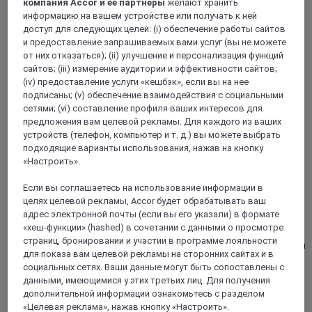
компания Accor и ее партнеры
желают хранить
информацию на вашем устройстве или получать к ней
доступ для следующих целей: (i) обеспечение работы сайтов
и предоставление запрашиваемых вами услуг (вы не можете
от них отказаться); (ii) улучшение и персонализация функций
сайтов; (iii) измерение аудитории и эффективности сайтов;
(iv) предоставление услуги «кешбэк», если вы на нее
подписаны; (v) обеспечение взаимодействия с социальными
сетями; (vi) составление профиля ваших интересов для
РУАССИ-АН-ФРАНС, Франция
предложения вам целевой рекламы. Для каждого из ваших
устройств (телефон, компьютер и т. д.) вы можете выбрать
Mercure Париж Аэропорт Руази Шарль-де-
подходящие варианты использования, нажав на кнопку
Голль
«Настроить».
Расположенный в двух шагах от аэропорта Шарль-де-
Если вы соглашаетесь на использование информации в
Голль и станций TGV и RER B (из аэропорта Шарль-де-
целях целевой рекламы, Accor будет обрабатывать ваш
Голль в центр Парижа) отель Mercure Париж Руасси
адрес электронной почты (если вы его указали) в формате
Шарль-де-Голль предлагает просторные
«хеш-функции» (hashed) в сочетании с данными о просмотре
комфортабельные номера с бесплатным WIFI.
страниц, бронировании и участии в программе лояльности
Любителям изысканной кухни стоит попробовать блюда
для показа вам целевой рекламы на сторонних сайтах и в
от нашего шеф-повара. Деловые люди и туристы смогут
социальных сетях. Ваши данные могут быть сопоставлены с
отдохнуть в спокойной парижской атмосфере. Гостей
данными, имеющимися у этих третьих лиц. Для получения
отеля ждет бильярд, петанк, пинбол, Wii, игровые
дополнительной информации ознакомьтесь с разделом
автоматы, пинг-понг и фитнес-центр.
«Целевая реклама», нажав кнопку «Настроить».