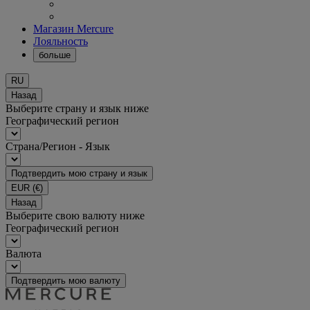
Магазин Mercure
Лояльность
больше
RU
Назад
Выберите страну и язык ниже
Географический регион
Страна/Регион - Язык
Подтвердить мою страну и язык
EUR
(€)
Назад
Выберите свою валюту ниже
Географический регион
Валюта
Подтвердить мою валюту