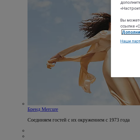
дополните
«Настроит
Вы можете
ссылке «C
Дополни
Наши пар
Бренд Mercure
Соединяем гостей с их окружением с 1973 года