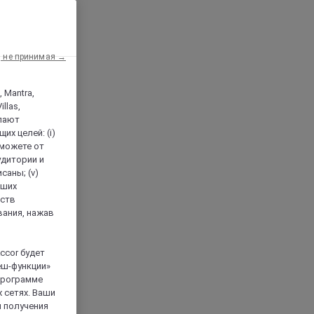
, не принимая →
, Mantra,
llas,
лают
х целей: (i)
 можете от
аудитории и
саны; (v)
аших
йств
вания, нажав
ccor будет
еш-функции»
 программе
 сетях. Ваши
я получения