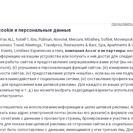
продолжить
ookie и персональные данные
ах ALL, hotelF1, ibis, Pullman, Novotel, Mercure, MGallery, Sofitel, Movenpick
usiness Travel, Meetings, Travelpros, Restaurants & Bars, Spa, Apartments & Vi
& Events, Limitless Experiences и Hera,
компания Accor и ее партнеры
же
нформацию на вашем устройстве или получать к ней доступ для следующи
ие работы сайтов и предоставление запрашиваемых вами услуг (вы не
ться); (ii) улучшение и персонализация функций сайтов; (iii) измерение 
ости сайтов; (iv) предоставление услуги «кешбэк», если вы на нее подпи
ие взаимодействия с социальными сетями; (vi) составление профиля в
 для предложения вам целевой рекламы. Для каждого из ваших устро
 компьютер и т. д.) вы можете выбрать подходящие варианты использо
 «Настроить».
оглашаетесь на использование информации в целях целевой рекламы, A
ать ваш адрес электронной почты (если вы его указали) в формате «х
в сочетании с данными о просмотре страниц, бронировании и участии в
re и пребывание в нем уникальным
и для показа вам целевой рекламы на сторонних сайтах и в социальных
гут быть сопоставлены с данными, имеющимися у этих третьих лиц. Дл