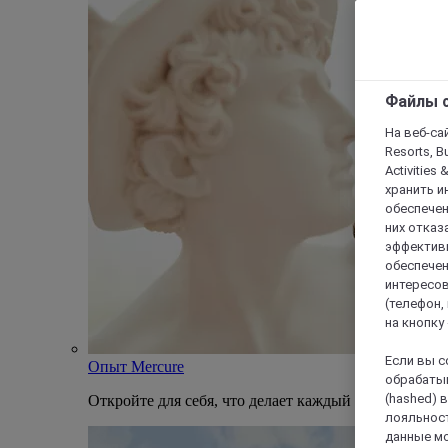
Файлы c
На веб-сайт
Resorts, B
Activities 
хранить и
обеспечен
них отказа
эффективн
обеспечен
интересов
(телефон,
на кнопку
Если вы с
Опыт Mercure
обрабатыв
(hashed) 
Откройте для себя, что делает каждый отель Mercu
лояльност
данные мо