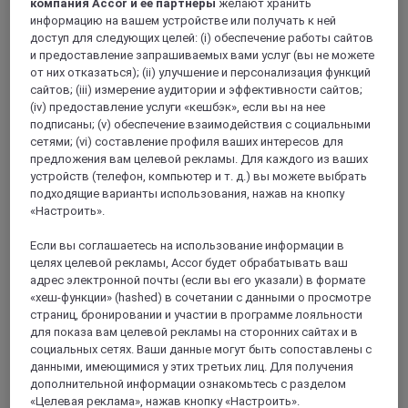
компания Accor и ее партнеры
желают хранить
информацию на вашем устройстве или получать к ней
доступ для следующих целей: (i) обеспечение работы сайтов
и предоставление запрашиваемых вами услуг (вы не можете
СЕРЖИ, Франция
от них отказаться); (ii) улучшение и персонализация функций
сайтов; (iii) измерение аудитории и эффективности сайтов;
Mercure Сержи Понтуаз Центр
(iv) предоставление услуги «кешбэк», если вы на нее
подписаны; (v) обеспечение взаимодействия с социальными
Отель Mercure Сержи Понтуаз Центр находится в 500 м
сетями; (vi) составление профиля ваших интересов для
от остановки экспресса RER (линия "A", станция Cergy-
предложения вам целевой рекламы. Для каждого из ваших
Préfecture), в 35 км от Парижа, в 40 минутах от
устройств (телефон, компьютер и т. д.) вы можете выбрать
аэропортов Шарль-де-Голль и Орли, а также
подходящие варианты использования, нажав на кнопку
выставочных центров Villepinte и Le Bourget. Мы
«Настроить».
предлагаем гостям стильные современные номера с
кондиционером. Теплый прием, отличные удобства и
Если вы соглашаетесь на использование информации в
современное оборудование: все необходимое для работы
целях целевой рекламы, Accor будет обрабатывать ваш
или отдыха в спокойной обстановке. Идеальный отель
адрес электронной почты (если вы его указали) в формате
для семинаров и семейного отдыха.
«хеш-функции» (hashed) в сочетании с данными о просмотре
страниц, бронировании и участии в программе лояльности
4,0/5
Rated 4,0 of 5
для показа вам целевой рекламы на сторонних сайтах и в
социальных сетях. Ваши данные могут быть сопоставлены с
данными, имеющимися у этих третьих лиц. Для получения
дополнительной информации ознакомьтесь с разделом
«Целевая реклама», нажав кнопку «Настроить».