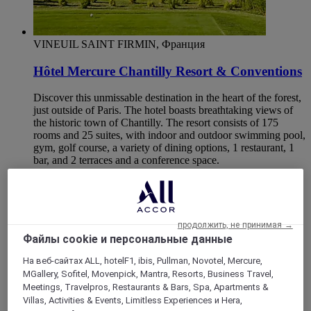
VINEUIL SAINT FIRMIN, Франция
Hôtel Mercure Chantilly Resort & Conventions
Discover this unmissable destination in the heart of the forest,
just outside of Paris. The hotel boasts breathtaking views of
the historic town of Chantilly. The resort consists of 175
rooms and 25 suites, with indoor and outdoor swimming pool,
gym, golf course, a variety of dining options, 1 restaurant, 1
bar, and 2 terraces and a conference space.
4,4/5
Rated 4,4 of 5
продолжить, не принимая →
Файлы cookie и персональные данные
На веб-сайтах ALL, hotelF1, ibis, Pullman, Novotel, Mercure,
MGallery, Sofitel, Movenpick, Mantra, Resorts, Business Travel,
Meetings, Travelpros, Restaurants & Bars, Spa, Apartments &
Villas, Activities & Events, Limitless Experiences и Hera,