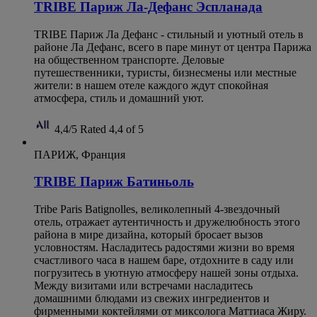
TRIBE Париж Ла-Дефанс Эспланада
TRIBE Париж Ла Дефанс - стильный и уютный отель в
районе Ла Дефанс, всего в паре минут от центра Парижа
на общественном транспорте. Деловые
путешественники, туристы, бизнесмены или местные
жители: в нашем отеле каждого ждут спокойная
атмосфера, стиль и домашний уют.
4,4/5
Rated 4,4 of 5
ПАРИЖ, Франция
TRIBE Париж Батиньоль
Tribe Paris Batignolles, великолепный 4-звездочный
отель, отражает аутентичность и дружелюбность этого
района в мире дизайна, который бросает вызов
условностям. Насладитесь радостями жизни во время
счастливого часа в нашем баре, отдохните в саду или
погрузитесь в уютную атмосферу нашей зоны отдыха.
Между визитами или встречами насладитесь
домашними блюдами из свежих ингредиентов и
фирменными коктейлями от миксолога Маттиаса Жиру.