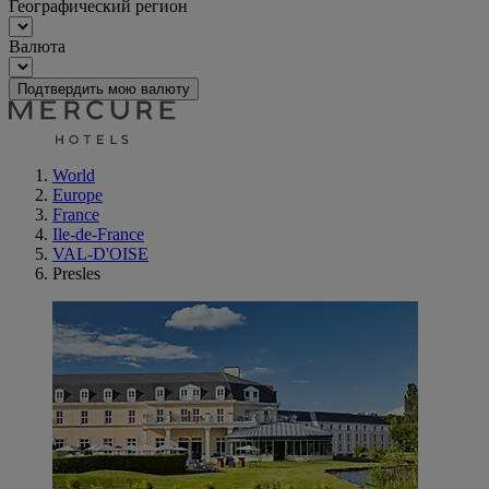
Географический регион
Валюта
Подтвердить мою валюту
World
Europe
France
Ile-de-France
VAL-D'OISE
Presles