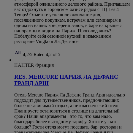
атмосферой оживленного делового района. Приглашаем
вас отдохнуть в городском оазисе рядом с ТЦ Les 4
Temps! Отметьте успешное окончание дня,
посвященного покупкам, встречам или семинарам в
одном из наших конференц-залов, в баре на крыше с
панорамным видом на Париж. Проголодались?
Побалуйте себя сезонной кухней в изысканном
ресторане Vingko в Ла-Дефансе.
4,2/5
Rated 4,2 of 5
НАНТЕР, Франция
RES. MERCURE ПАРИЖ ЛА ДЕФАНС
ГРАНД АРШ
Отель Mercure Париж Ла Дефанс Гранд Арш идеально
подходит для путешественников, предпочитающих
более независимый отдых, а не классический отель.
Планируете остановиться в столице на длительный
срок? Наши апартаменты - это то, что вам надо,
благодаря более выгодному тарифу. Хотите узнать
больше? Гости отеля могут посещать бар, ресторан и
тренажерный зал Mercure Ла Дефанс Гранд Арш,