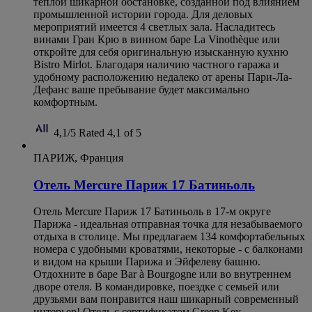
теплой шикарной обстановке, созданной под влиянием
промышленной истории города. Для деловых
мероприятий имеется 4 светлых зала. Насладитесь
винами Гран Крю в винном баре La Vinothèque или
откройте для себя оригинальную изысканную кухню
Bistro Mirlot. Благодаря наличию частного гаража и
удобному расположению недалеко от арены Пари-Ла-
Дефанс ваше пребывание будет максимально
комфортным.
4,1/5
Rated 4,1 of 5
ПАРИЖ, Франция
Отель Mercure Париж 17 Батиньоль
Отель Mercure Париж 17 Батиньоль в 17-м округе
Парижа - идеальная отправная точка для незабываемого
отдыха в столице. Мы предлагаем 134 комфортабельных
номера с удобными кроватями, некоторые - с балконами
и видом на крыши Парижа и Эйфелеву башню.
Отдохните в баре Bar à Bourgogne или во внутреннем
дворе отеля. В командировке, поездке с семьей или
друзьями вам понравится наш шикарный современный
интерьер! Отель с сертификатом Green Key.