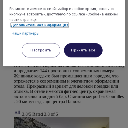
Вы можете изменить свой выбор в любое время, нажав на
кнопку «Настроить», доступную по ссылке «Cookie» в нижней
части страницы.
Дополнительная информация
Наши партнеры
ЖЕНВИЛЬЕ, Франция
Настроить
Принять все
Отель Mercure Париж Женвилье
Отель Mercure Париж Женвилье был открыт в 2018 году
и предлагает 144 просторных современных номера.
Женвилье когда-то был промышленным городом, что
отражается в современном и элегантном оформлении
отеля. Прекрасный вариант для деловой поездки или
отдыха. В отеле имеются фитнес-центр, охраняемая
автостоянка и модный бар. Станция метро Les Courtilles
- 20 минут езды до центра Парижа.
3,8/5
Rated 3,8 of 5