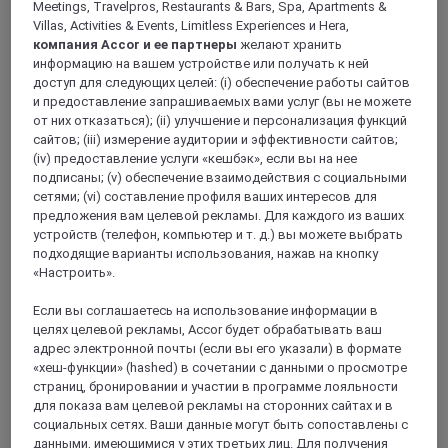
Meetings, Travelpros, Restaurants & Bars, Spa, Apartments &
Villas, Activities & Events, Limitless Experiences и Hera,
OXFORDSHIRE, Великобритания
компания Accor и ее партнеры
желают хранить
информацию на вашем устройстве или получать к ней
Mercure Oxford Eastgate Hotel
доступ для следующих целей: (i) обеспечение работы сайтов
и предоставление запрашиваемых вами услуг (вы не можете
Situated in the heart of the historic university city of Oxford,
от них отказаться); (ii) улучшение и персонализация функций
this beautiful 17th-century coaching-inn looks over the
сайтов; (iii) измерение аудитории и эффективности сайтов;
Examination Halls and Magdalen Tower. The convenient
central location allows guests to easily discover Oxford most
(iv) предоставление услуги «кешбэк», если вы на нее
iconic landmarks. City sightseeing tours are available in the
подписаны; (v) обеспечение взаимодействия с социальными
area, making this a great base for guests who want to explore.
сетями; (vi) составление профиля ваших интересов для
The hotel offers modern, comfortable rooms which are
предложения вам целевой рекламы. Для каждого из ваших
perfectly equipped to accommodate individuals, couples and
устройств (телефон, компьютер и т. д.) вы можете выбрать
families.
подходящие варианты использования, нажав на кнопку
«Настроить».
3,9/5
Rated 3,9 of 5
Если вы соглашаетесь на использование информации в
целях целевой рекламы, Accor будет обрабатывать ваш
адрес электронной почты (если вы его указали) в формате
«хеш-функции» (hashed) в сочетании с данными о просмотре
страниц, бронировании и участии в программе лояльности
для показа вам целевой рекламы на сторонних сайтах и в
социальных сетях. Ваши данные могут быть сопоставлены с
данными, имеющимися у этих третьих лиц. Для получения