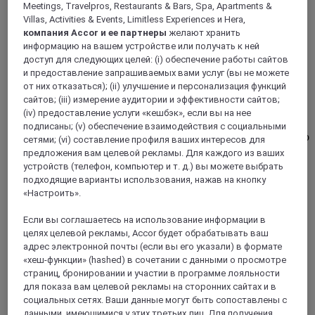
Meetings, Travelpros, Restaurants & Bars, Spa, Apartments &
Villas, Activities & Events, Limitless Experiences и Hera,
НЮРНБЕРГ, Германия
компания Accor и ее партнеры
желают хранить
информацию на вашем устройстве или получать к ней
Mercure Нюрнберг Мессе Конгресс-отель
доступ для следующих целей: (i) обеспечение работы сайтов
и предоставление запрашиваемых вами услуг (вы не можете
Конгресс-отель Mercure Нюрнберг ан дер Мессе
от них отказаться); (ii) улучшение и персонализация функций
расположен в пешей доступности от выставочного
сайтов; (iii) измерение аудитории и эффективности сайтов;
центра, 3 км от главного вокзала и 12 км от аэропорта.
(iv) предоставление услуги «кешбэк», если вы на нее
До отеля можно добраться по ближайшим шоссе A3, A6,
подписаны; (v) обеспечение взаимодействия с социальными
A9 и A73, при отеле есть парковка. За 10 минут на метро
сетями; (vi) составление профиля ваших интересов для
можно доехать до города. В отеле гостей ждут 140
предложения вам целевой рекламы. Для каждого из ваших
номеров с кондиционером и бесплатным WIFI, а также
устройств (телефон, компьютер и т. д.) вы можете выбрать
сауна и фитнес-зал. Для проведения мероприятий с
подходящие варианты использования, нажав на кнопку
числом гостей до 200 человек доступны шесть
«Настроить».
комфортных конференц-залов с видом на парк.
Если вы соглашаетесь на использование информации в
4,2/5
Rated 4,2 of 5
целях целевой рекламы, Accor будет обрабатывать ваш
адрес электронной почты (если вы его указали) в формате
«хеш-функции» (hashed) в сочетании с данными о просмотре
страниц, бронировании и участии в программе лояльности
для показа вам целевой рекламы на сторонних сайтах и в
социальных сетях. Ваши данные могут быть сопоставлены с
данными, имеющимися у этих третьих лиц. Для получения