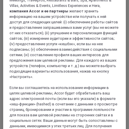
Meetings, Travelpros, Restaurants & Bars, Spa, Apartments &
Villas, Activities & Events, Limitless Experiences и Hera,
компания Accor и ее партнеры
желают хранить
информацию на вашем устройстве или получать к ней
NANCY, Франция
доступ для следующих целей: (i) обеспечение работы сайтов
и предоставление запрашиваемых вами услуг (вы не можете
Mercure Nancy Centre Place Stanislas Hotel
от них отказаться); (ii) улучшение и персонализация функций
сайтов; (iii) измерение аудитории и эффективности сайтов;
The 4-star Mercure Nancy Centre Place Stanislas, with its Art
(iv) предоставление услуги «кешбэк», если вы на нее
Nouveau and Art Deco charm, is near Place Stanislas, a
подписаны; (v) обеспечение взаимодействия с социальными
UNESCO World Heritage Site. Enjoy comfortable and cozy
сетями; (vi) составление профиля ваших интересов для
rooms in an ideal location to discover Lorraine's gastronomy.
предложения вам целевой рекламы. Для каждого из ваших
Business meetings are easy thanks to our private, secure car
устройств (телефон, компьютер и т. д.) вы можете выбрать
park and 2 seminar rooms, close to Palais des Congrès Jean
подходящие варианты использования, нажав на кнопку
Prouvé, Museum of Fine Arts and SNCF train station.
«Настроить».
4,2/5
Rated 4,2 of 5
Если вы соглашаетесь на использование информации в
целях целевой рекламы, Accor будет обрабатывать ваш
адрес электронной почты (если вы его указали) в формате
«хеш-функции» (hashed) в сочетании с данными о просмотре
страниц, бронировании и участии в программе лояльности
для показа вам целевой рекламы на сторонних сайтах и в
социальных сетях. Ваши данные могут быть сопоставлены с
данными, имеющимися у этих третьих лиц. Для получения