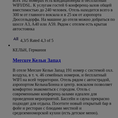
всех 162 номерах есть кондиционеры и бесплатный
WIFI/DSL. К услугам гостей 6 конференц-залов общей
вместимостью до 240 человек. Отель находится всего в
300 м от главного вокзала и в 25 км от аэропорта
Дюссельдорфа. На машине до отеля можно добраться по
шоссе A3, A40 или A59. Рядом с отелем есть крытая
автостоянка
4,3/5
Rated 4,3 of 5
КЕЛЬН, Германия
Mercure Кельн Запад
В отеле Mercure Кельн Запад 191 номер с системой охл.
воздуха, в т. ч. 46 семейных номеров, и бесплатный
WIFI на всей территории. Отель рядом с автострадой,
аэропортом Кельна/Бонна и центр. вокзалом позволяет
комфортно знакомиться с городом. Отель с
современными конференц-залами идеален для
проведения мероприятий. Бассейн и сауна прекрасно
подходят для отдыха. Посетите новый открытый бар в
фойе и ресторан с блюдами местной и
средиземноморской кухни (есть детское меню).