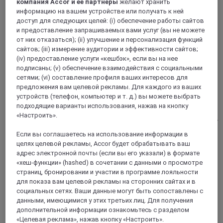
компания Accor и ее партнеры
желают хранить
информацию на вашем устройстве или получать к ней
доступ для следующих целей: (i) обеспечение работы сайтов
и предоставление запрашиваемых вами услуг (вы не можете
KAARST, Германия
от них отказаться); (ii) улучшение и персонализация функций
сайтов; (iii) измерение аудитории и эффективности сайтов;
Mercure Hotel Duesseldorf Kaarst
(iv) предоставление услуги «кешбэк», если вы на нее
подписаны; (v) обеспечение взаимодействия с социальными
The 4-star Mercure Hotel Düsseldorf Kaarst is characterized
сетями; (vi) составление профиля ваших интересов для
by its quiet location, excellent transport links and supreme
предложения вам целевой рекламы. Для каждого из ваших
comfort. The hotel is located on the outskirts of Düsseldorf,
устройств (телефон, компьютер и т. д.) вы можете выбрать
on the left bank of the Rhine. Thanks to the connection to the
подходящие варианты использования, нажав на кнопку
A57 and A 52, all destinations in the state capital and
«Настроить».
surrounding area can easily be reached. The hotel has 192 air-
conditioned, soundproofed rooms. WIFI is free of charge and
Если вы соглашаетесь на использование информации в
you can park your car in the paying hotel car park.
целях целевой рекламы, Accor будет обрабатывать ваш
адрес электронной почты (если вы его указали) в формате
4,0/5
Rated 4,0 of 5
«хеш-функции» (hashed) в сочетании с данными о просмотре
страниц, бронировании и участии в программе лояльности
для показа вам целевой рекламы на сторонних сайтах и в
социальных сетях. Ваши данные могут быть сопоставлены с
данными, имеющимися у этих третьих лиц. Для получения
дополнительной информации ознакомьтесь с разделом
«Целевая реклама», нажав кнопку «Настроить».