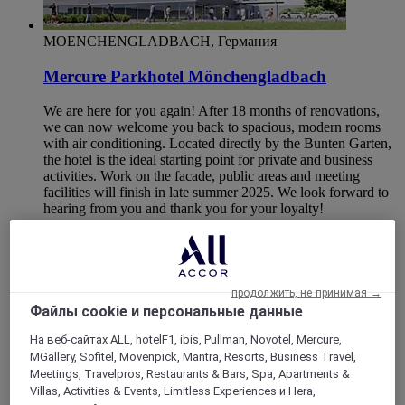
MOENCHENGLADBACH, Германия
Mercure Parkhotel Mönchengladbach
We are here for you again! After 18 months of renovations,
we can now welcome you back to spacious, modern rooms
with air conditioning. Located directly by the Bunten Garten,
the hotel is the ideal starting point for private and business
activities. Work on the facade, public areas and meeting
facilities will finish in late summer 2025. We look forward to
hearing from you and thank you for your loyalty!
4,6/5
Rated 4,6 of 5
продолжить, не принимая →
Файлы cookie и персональные данные
На веб-сайтах ALL, hotelF1, ibis, Pullman, Novotel, Mercure,
MGallery, Sofitel, Movenpick, Mantra, Resorts, Business Travel,
Meetings, Travelpros, Restaurants & Bars, Spa, Apartments &
Villas, Activities & Events, Limitless Experiences и Hera,