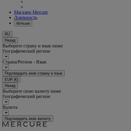
Магазин Mercure
Лояльность
больше
RU
Назад
Выберите страну и язык ниже
Географический регион
Страна/Регион - Язык
Подтвердить мою страну и язык
EUR
(€)
Назад
Выберите свою валюту ниже
Географический регион
Валюта
Подтвердить мою валюту