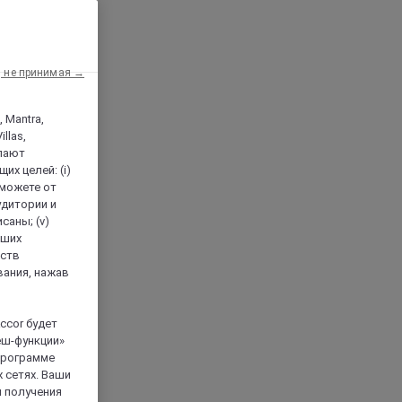
, не принимая →
, Mantra,
llas,
лают
х целей: (i)
 можете от
аудитории и
саны; (v)
аших
йств
вания, нажав
ccor будет
еш-функции»
 программе
 сетях. Ваши
я получения