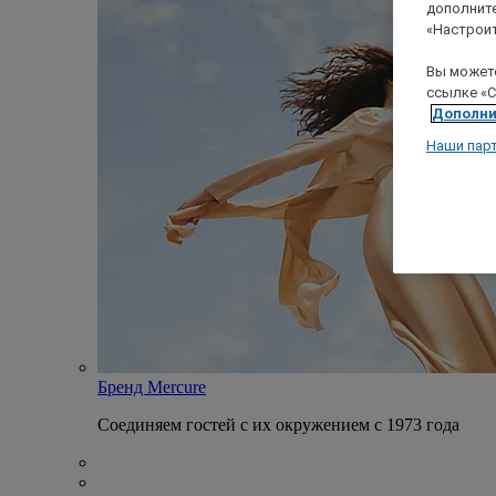
дополните
«Настроит
Вы можете
ссылке «C
Дополни
Наши пар
Бренд Mercure
Соединяем гостей с их окружением с 1973 года