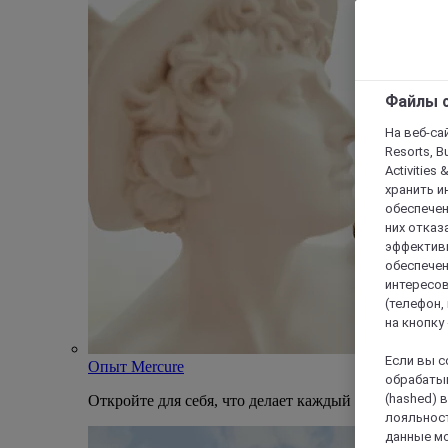
Файлы c
На веб-сайт
Resorts, B
Activities 
хранить и
обеспечен
них отказа
эффективн
обеспечен
интересов
(телефон,
на кнопку
Если вы с
Опыт Mercure
обрабатыв
(hashed) 
Откройте для себя, что делает каждый отель Mercu
лояльност
данные мо