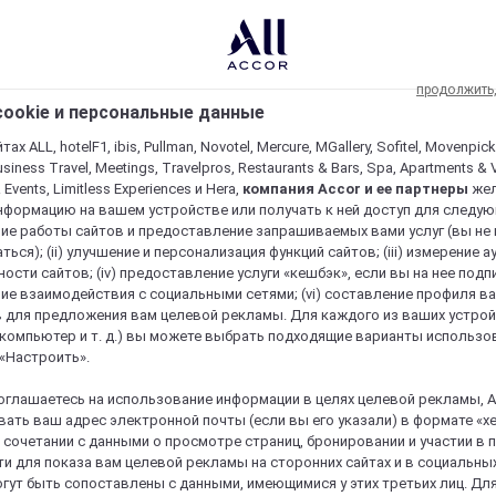
продолжить
ookie и персональные данные
ах ALL, hotelF1, ibis, Pullman, Novotel, Mercure, MGallery, Sofitel, Movenpick
usiness Travel, Meetings, Travelpros, Restaurants & Bars, Spa, Apartments & Vi
& Events, Limitless Experiences и Hera,
компания Accor и ее партнеры
же
нформацию на вашем устройстве или получать к ней доступ для следующи
ие работы сайтов и предоставление запрашиваемых вами услуг (вы не
ться); (ii) улучшение и персонализация функций сайтов; (iii) измерение 
ости сайтов; (iv) предоставление услуги «кешбэк», если вы на нее подпи
ие взаимодействия с социальными сетями; (vi) составление профиля в
 для предложения вам целевой рекламы. Для каждого из ваших устро
 компьютер и т. д.) вы можете выбрать подходящие варианты использо
 «Настроить».
оглашаетесь на использование информации в целях целевой рекламы, A
ать ваш адрес электронной почты (если вы его указали) в формате «х
в сочетании с данными о просмотре страниц, бронировании и участии в
re и пребывание в нем уникальным
и для показа вам целевой рекламы на сторонних сайтах и в социальных
гут быть сопоставлены с данными, имеющимися у этих третьих лиц. Дл