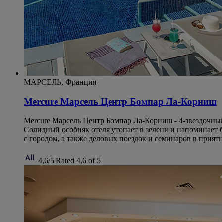
МАРСЕЛЬ, Франция
Mercure Марсель Центр Бомпар Ла-Корниш
Mercure Марсель Центр Бомпар Ла-Корниш - 4-звездочный
Солидный особняк отеля утопает в зелени и напоминает б
с городом, а также деловых поездок и семинаров в прият
4,6/5
Rated 4,6 of 5