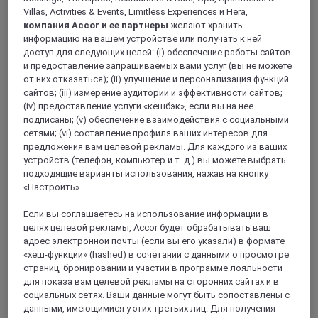
Villas, Activities & Events, Limitless Experiences и Hera,
компания Accor и ее партнеры
желают хранить
информацию на вашем устройстве или получать к ней
LES ULIS, Франция
доступ для следующих целей: (i) обеспечение работы сайтов
и предоставление запрашиваемых вами услуг (вы не можете
Mercure Paris Sud Les Ulis Courtaboeuf Hotel
от них отказаться); (ii) улучшение и персонализация функций
сайтов; (iii) измерение аудитории и эффективности сайтов;
Come and discover our recently renovated hotel. Located in
(iv) предоставление услуги «кешбэк», если вы на нее
the heart of the Courtaboeuf area and close to Saclay, the 4-
подписаны; (v) обеспечение взаимодействия с социальными
star Mercure Paris Sud Les Ulis hotel is ideal for your
сетями; (vi) составление профиля ваших интересов для
business meetings, to enjoy Paris or for a friendly moment
предложения вам целевой рекламы. Для каждого из ваших
around the pool in summer or the fireplace in winter. In a
устройств (телефон, компьютер и т. д.) вы можете выбрать
relaxing setting, discover our spacious and comfortable
подходящие варианты использования, нажав на кнопку
rooms.
«Настроить».
4,2/5
Rated 4,2 of 5
Если вы соглашаетесь на использование информации в
целях целевой рекламы, Accor будет обрабатывать ваш
адрес электронной почты (если вы его указали) в формате
«хеш-функции» (hashed) в сочетании с данными о просмотре
страниц, бронировании и участии в программе лояльности
для показа вам целевой рекламы на сторонних сайтах и в
социальных сетях. Ваши данные могут быть сопоставлены с
данными, имеющимися у этих третьих лиц. Для получения