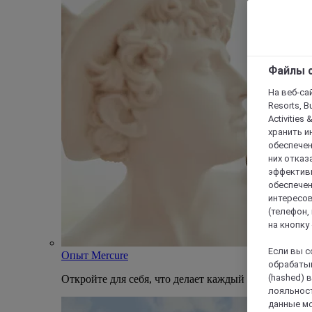
Файлы c
На веб-сайт
Resorts, B
Activities 
хранить и
обеспечен
них отказа
эффективн
обеспечен
интересов
(телефон,
на кнопку
Если вы с
Опыт Mercure
обрабатыв
(hashed) 
Откройте для себя, что делает каждый отель Mercu
лояльност
данные мо