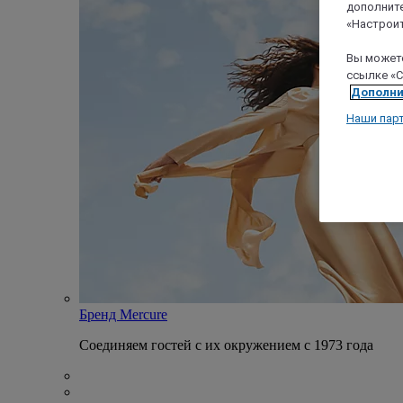
дополните
«Настроит
Вы можете
ссылке «C
Дополни
Наши пар
Бренд Mercure
Соединяем гостей с их окружением с 1973 года