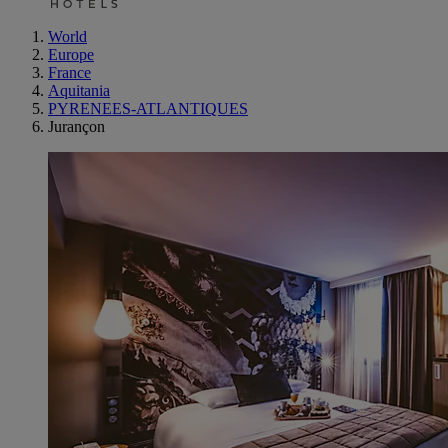
World
Europe
France
Aquitania
PYRENEES-ATLANTIQUES
Jurançon