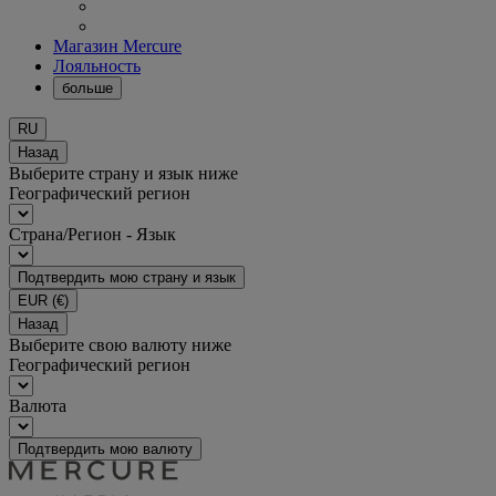
Магазин Mercure
Лояльность
больше
RU
Назад
Выберите страну и язык ниже
Географический регион
Страна/Регион - Язык
Подтвердить мою страну и язык
EUR
(€)
Назад
Выберите свою валюту ниже
Географический регион
Валюта
Подтвердить мою валюту