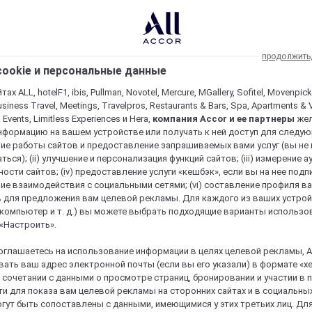
продолжить
ookie и персональные данные
ах ALL, hotelF1, ibis, Pullman, Novotel, Mercure, MGallery, Sofitel, Movenpick
usiness Travel, Meetings, Travelpros, Restaurants & Bars, Spa, Apartments & Vi
& Events, Limitless Experiences и Hera,
компания Accor и ее партнеры
же
нформацию на вашем устройстве или получать к ней доступ для следующи
ие работы сайтов и предоставление запрашиваемых вами услуг (вы не
ться); (ii) улучшение и персонализация функций сайтов; (iii) измерение 
ости сайтов; (iv) предоставление услуги «кешбэк», если вы на нее подпи
ие взаимодействия с социальными сетями; (vi) составление профиля в
 для предложения вам целевой рекламы. Для каждого из ваших устро
 компьютер и т. д.) вы можете выбрать подходящие варианты использо
 «Настроить».
оглашаетесь на использование информации в целях целевой рекламы, A
ать ваш адрес электронной почты (если вы его указали) в формате «х
в сочетании с данными о просмотре страниц, бронировании и участии в
re и пребывание в нем уникальным
и для показа вам целевой рекламы на сторонних сайтах и в социальных
гут быть сопоставлены с данными, имеющимися у этих третьих лиц. Дл