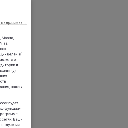
, не принимая →
, Mantra,
llas,
лают
х целей: (i)
 можете от
аудитории и
саны; (v)
аших
йств
вания, нажав
ccor будет
еш-функции»
 программе
 сетях. Ваши
я получения