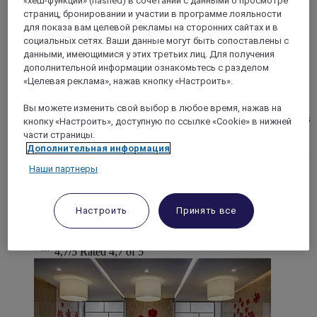
«хеш-функции» (hashed) в сочетании с данными о просмотре
страниц, бронировании и участии в программе лояльности
для показа вам целевой рекламы на сторонних сайтах и в
социальных сетях. Ваши данные могут быть сопоставлены с
данными, имеющимися у этих третьих лиц. Для получения
ХАНОЙ, Вьетнам
дополнительной информации ознакомьтесь с разделом
«Целевая реклама», нажав кнопку «Настроить».
Grand Mercure Ханой
Вы можете изменить свой выбор в любое время, нажав на
В отеле Grand Mercure Ханой 5* вы сможете окунуться в
кнопку «Настроить», доступную по ссылке «Cookie» в нижней
аутентичную вьетнамскую культуру и насладиться
части страницы.
современной роскошью. Мы предлагаем
Дополнительная информация
безукоризненное обслуживание и роскошные интерьеры
для деловых и туристических поездок, отдыха с семьей,
Наши партнеры
друзьями или коллегами. В наших изысканных
ресторанах, баре и впечатляющем стеклянном бассейне
на крыше, а также в других зонах отеля вы сможете
Настроить
Принять все
прикоснуться к уникальной истории Ханоя.
4,7/5
Rated 4,7 of 5