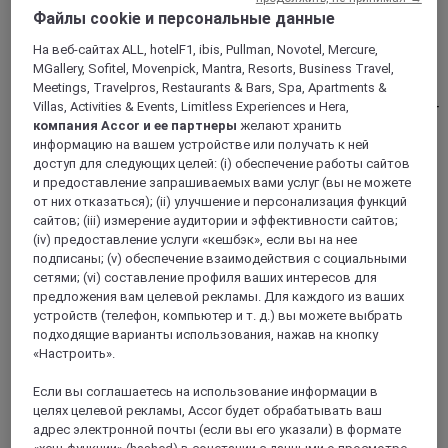
Файлы cookie и персональные данные
ХАНОЙ, Вьетнам
На веб-сайтах ALL, hotelF1, ibis, Pullman, Novotel, Mercure,
Mercure Ханой Вокзал
MGallery, Sofitel, Movenpick, Mantra, Resorts, Business Travel,
Meetings, Travelpros, Restaurants & Bars, Spa, Apartments &
Познайте великолепие Ханоя сквозь призму комфорта 4-
Villas, Activities & Events, Limitless Experiences и Hera,
звездочного отеля Mercure Ханой Ля Гар. Он удобно
компания Accor и ее партнеры
желают хранить
расположен в 10 минутах ходьбы от Старого квартала,
информацию на вашем устройстве или получать к ней
рядом со многими важными достопримечательностями
доступ для следующих целей: (i) обеспечение работы сайтов
Ханоя. В 5 минутах находятся торговый центр и
и предоставление запрашиваемых вами услуг (вы не можете
выставочный центр ICE, в 10 минутах - Храм
от них отказаться); (ii) улучшение и персонализация функций
литературы, а в 15 минутах - озеро Хоанкьем. И это
сайтов; (iii) измерение аудитории и эффективности сайтов;
далеко не все. До железнодорожного вокзала Ханоя
(iv) предоставление услуги «кешбэк», если вы на нее
всего 200 метров.
подписаны; (v) обеспечение взаимодействия с социальными
сетями; (vi) составление профиля ваших интересов для
4,6/5
Rated 4,6 of 5
предложения вам целевой рекламы. Для каждого из ваших
устройств (телефон, компьютер и т. д.) вы можете выбрать
подходящие варианты использования, нажав на кнопку
«Настроить».
Если вы соглашаетесь на использование информации в
целях целевой рекламы, Accor будет обрабатывать ваш
адрес электронной почты (если вы его указали) в формате