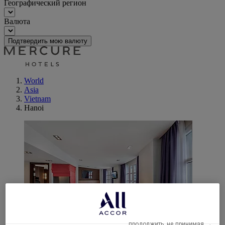
Географический регион
Валюта
Подтвердить мою валюту
World
Asia
Vietnam
Hanoi
продолжить, не принимая →