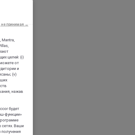
, не принимая →
, Mantra,
llas,
лают
х целей: (i)
 можете от
аудитории и
саны; (v)
аших
йств
вания, нажав
ccor будет
еш-функции»
 программе
 сетях. Ваши
я получения