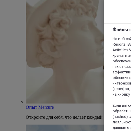
Файлы c
На веб-сайт
Resorts, B
Activities 
хранить и
обеспечен
них отказа
эффективн
обеспечен
интересов
(телефон,
на кнопку
Если вы с
Опыт Mercure
обрабатыв
(hashed) 
Откройте для себя, что делает каждый отель Mercu
лояльност
данные мо