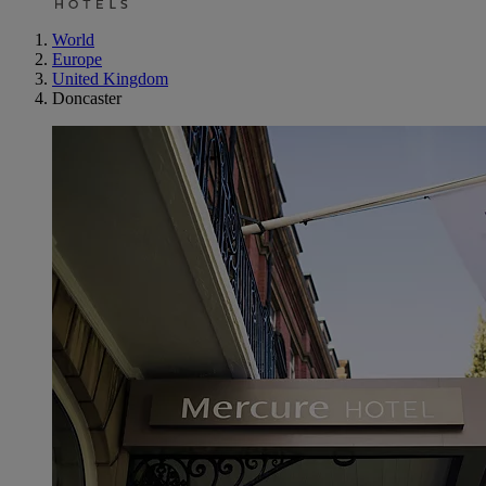
World
Europe
United Kingdom
Doncaster