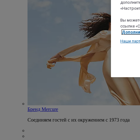
дополните
«Настроит
Вы можете
ссылке «C
Дополни
Наши пар
Бренд Mercure
Соединяем гостей с их окружением с 1973 года