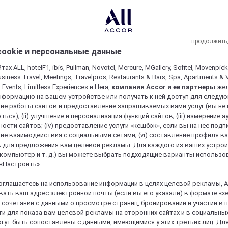
продолжить
ookie и персональные данные
ах ALL, hotelF1, ibis, Pullman, Novotel, Mercure, MGallery, Sofitel, Movenpick
usiness Travel, Meetings, Travelpros, Restaurants & Bars, Spa, Apartments & Vi
& Events, Limitless Experiences и Hera,
компания Accor и ее партнеры
же
нформацию на вашем устройстве или получать к ней доступ для следующи
ие работы сайтов и предоставление запрашиваемых вами услуг (вы не
ться); (ii) улучшение и персонализация функций сайтов; (iii) измерение 
ости сайтов; (iv) предоставление услуги «кешбэк», если вы на нее подпи
ие взаимодействия с социальными сетями; (vi) составление профиля в
 для предложения вам целевой рекламы. Для каждого из ваших устро
 компьютер и т. д.) вы можете выбрать подходящие варианты использо
 «Настроить».
оглашаетесь на использование информации в целях целевой рекламы, A
ать ваш адрес электронной почты (если вы его указали) в формате «х
в сочетании с данными о просмотре страниц, бронировании и участии в
re и пребывание в нем уникальным
и для показа вам целевой рекламы на сторонних сайтах и в социальных
гут быть сопоставлены с данными, имеющимися у этих третьих лиц. Дл