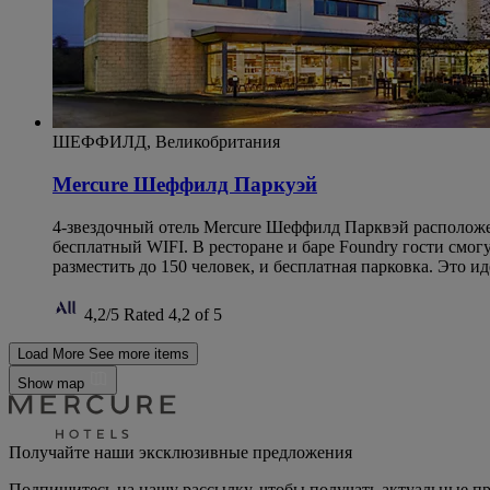
ШЕФФИЛД, Великобритания
Mercure Шеффилд Паркуэй
4-звездочный отель Mercure Шеффилд Парквэй расположен 
бесплатный WIFI. В ресторане и баре Foundry гости смог
разместить до 150 человек, и бесплатная парковка. Это 
4,2/5
Rated 4,2 of 5
Load More
See more items
Show map
Получайте наши эксклюзивные предложения
Подпишитесь на нашу рассылку, чтобы получать актуальные п