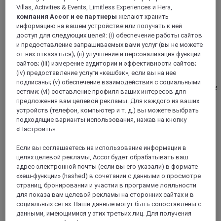
Villas, Activities & Events, Limitless Experiences и Hera,
Чханвон, Южная Корея
компания Accor и ее партнеры
желают хранить
информацию на вашем устройстве или получать к ней
Grand Mercure Ambassador Чханвон
доступ для следующих целей: (i) обеспечение работы сайтов
и предоставление запрашиваемых вами услуг (вы не можете
Откройте для себя отель, сочетающий роскошный стиль
от них отказаться); (ii) улучшение и персонализация функций
жизни и продуманный дизайн, где вы сможете как
сайтов; (iii) измерение аудитории и эффективности сайтов;
следует отдохнуть независимо от цели поездки. В отеле
(iv) предоставление услуги «кешбэк», если вы на нее
321 номер, оформленный в 10 разных стилях. В
подписаны; (v) обеспечение взаимодействия с социальными
средиземноморском ресторане вам предложат различные
сетями; (vi) составление профиля ваших интересов для
блюда из органических ингредиентов.
предложения вам целевой рекламы. Для каждого из ваших
устройств (телефон, компьютер и т. д.) вы можете выбрать
4,2/5
Rated 4,2 of 5
подходящие варианты использования, нажав на кнопку
«Настроить».
Если вы соглашаетесь на использование информации в
целях целевой рекламы, Accor будет обрабатывать ваш
адрес электронной почты (если вы его указали) в формате
«хеш-функции» (hashed) в сочетании с данными о просмотре
страниц, бронировании и участии в программе лояльности
для показа вам целевой рекламы на сторонних сайтах и в
социальных сетях. Ваши данные могут быть сопоставлены с
данными, имеющимися у этих третьих лиц. Для получения