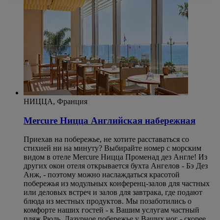
НИЦЦА, Франция
Mercure Ницца Английская набережная
Приехав на побережье, не хотите расставаться со
стихией ни на минуту? Выбирайте номер с морским
видом в отеле Mercure Ницца Променад дез Англе! Из
других окон отеля открывается бухта Ангелов - Бэ Дез
Анж, - поэтому можно наслаждаться красотой
побережья из модульных конференц-залов для частных
или деловых встреч и залов для завтрака, где подают
блюда из местных продуктов. Мы позаботились о
комфорте наших гостей - к Вашим услугам частный
пляж Рюль. Лазурное побережье у Ваших ног - скорее