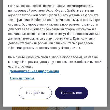
Если вы соглашаетесь на использование информации в
целях целевой рекламы, Accor будет обрабатывать ваш
адрес электронной почты (если вы его указали) в формате
«хеш-функции» (hashed) в сочетании с данными о просмотре
страниц, бронировании и участии в программе лояльности
для показа вам целевой рекламы на сторонних сайтах и в
социальных сетях. Ваши данные могут быть сопоставлены с
НИЦЦА, Франция
данными, имеющимися у этих третьих лиц. Для получения
дополнительной информации ознакомьтесь с разделом
Mercure Ницца Центр Гримальди
«Целевая реклама», нажав кнопку «Настроить».
Mercure Ницца Центр Гримальди - это
Вы можете изменить свой выбор в любое время, нажав на
четырехзвездочный отель в центре Ниццы в 500 м от
кнопку «Настроить», доступную по ссылке «Cookie» в нижней
Английской набережной и пляжей. Отель расположен в
части страницы.
непосредственной близости от Старого города. Оцените
Дополнительная информация
красоту старого здания 1930 года постройки в стиле ар-
деко и проведите роскошный отдых в одном из наших
Наши партнеры
комфортных номеров. Насладитесь солнцем и голубым
небом! Приятно проведите время в нашем руфтопе с
потрясающим видом на город.
Настроить
Принять все
4,2/5
Rated 4,2 of 5