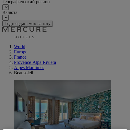
Географический регион
Валюта
Подтвердить мою валюту
World
Europe
France
Provence-Alps-Riviera
Alpes Maritimes
Beausoleil