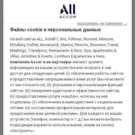
НИЦЦА, Франция
продолжить, не принимая →
Файлы cookie и персональные данные
Mercure Ницца Марше-о-Флёр
На веб-сайтах ALL, hotelF1, ibis, Pullman, Novotel, Mercure,
Отель Mercure Ницца Марше-о-Флёр расположен в
MGallery, Sofitel, Movenpick, Mantra, Resorts, Business Travel,
прекрасном месте на Английской набережной в Старой
Meetings, Travelpros, Restaurants & Bars, Spa, Apartments &
Ницце, на берегу Средиземного моря. Этот 4-
Villas, Activities & Events, Limitless Experiences и Hera,
звездочный отель, в котором 50 номеров и 1 апартамент,
компания Accor и ее партнеры
желают хранить
находится в 20 минутах езды на трамвае от аэропорта
информацию на вашем устройстве или получать к ней
или железнодорожного вокзала. Он находится рядом с
доступ для следующих целей: (i) обеспечение работы сайтов
цветочным рынком Кур-Салея и поэтому станет
и предоставление запрашиваемых вами услуг (вы не можете
идеальной отправной точкой для знакомства с
от них отказаться); (ii) улучшение и персонализация функций
историческим Старым городом или отдыха на пляже.
сайтов; (iii) измерение аудитории и эффективности сайтов;
Добро пожаловать на Французскую Ривьеру!
(iv) предоставление услуги «кешбэк», если вы на нее
подписаны; (v) обеспечение взаимодействия с социальными
4,3/5
Rated 4,3 of 5
сетями; (vi) составление профиля ваших интересов для
предложения вам целевой рекламы. Для каждого из ваших
устройств (телефон, компьютер и т. д.) вы можете выбрать
подходящие варианты использования, нажав на кнопку
«Настроить».