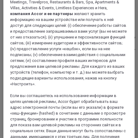
Meetings, Travelpros, Restaurants & Bars, Spa, Apartments &
Villas, Activities & Events, Limitless Experiences и Hera,
компания Accor и ее партнеры
желают хранить
BADEN, Германия
информацию на вашем устройстве или получать к ней
TRIBE Baden-Baden
доступ для следующих целей: (i) обеспечение работы сайтов
и предоставление запрашиваемых вами услуг (вы не можете
от них отказаться); (ii) улучшение и персонализация функций
Our 4-star design hotel TRIBE Baden-Baden combines a new
сайтов; (iii) измерение аудитории и эффективности сайтов;
lifestyle culture with the historic charm of the well-known spa
town. Centrally located near the old town, our hotel in Baden-
(iv) предоставление услуги «кешбэк», если вы на нее
Baden embodies chic design, balanced color and lighting
подписаны; (v) обеспечение взаимодействия с социальными
concepts, and smart comfort. Our 136 cozy rooms are sure to
сетями; (vi) составление профиля ваших интересов для
offer peace and quiet during your business stay or holiday in
предложения вам целевой рекламы. Для каждого из ваших
Baden-Baden. In our social hub, you can work, chat or pass
устройств (телефон, компьютер и т. д.) вы можете выбрать
the time in a relaxed and inviting atmosphere.
подходящие варианты использования, нажав на кнопку
«Настроить».
4,5/5
Rated 4,5 of 5
Если вы соглашаетесь на использование информации в
целях целевой рекламы, Accor будет обрабатывать ваш
адрес электронной почты (если вы его указали) в формате
«хеш-функции» (hashed) в сочетании с данными о просмотре
страниц, бронировании и участии в программе лояльности
для показа вам целевой рекламы на сторонних сайтах и в
социальных сетях. Ваши данные могут быть сопоставлены с
данными, имеющимися у этих третьих лиц. Для получения