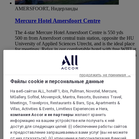
AMERSFOORT, Нидерланды
Mercure Hotel Amersfoort Centre
The 4-star Mercure Hotel Amersfoort Centre is 550 yds
500 m from Amersfoort central train station, opposite the HU
University of Applied Sciences Utrecht, and is the ideal place
for meetings. Relax in our comfortable hotel with free WIFI at
the heart of Amersfoort. Enjoy the atmosphere of our Timeless
bar, where you can enjoy a fantastic view of the city while
sipping a glass of fine wine or savoring a delicious lunch or
dinner.
продолжить, не принимая →
Файлы cookie и персональные данные
4,3/5
Rated 4,3 of 5
На веб-сайтах ALL, hotelF1, ibis, Pullman, Novotel, Mercure,
MGallery, Sofitel, Movenpick, Mantra, Resorts, Business Travel,
Meetings, Travelpros, Restaurants & Bars, Spa, Apartments &
Villas, Activities & Events, Limitless Experiences и Hera,
компания Accor и ее партнеры
желают хранить
информацию на вашем устройстве или получать к ней
доступ для следующих целей: (i) обеспечение работы сайтов
и предоставление запрашиваемых вами услуг (вы не можете
от них отказаться); (ii) улучшение и персонализация функций