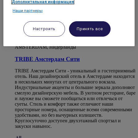
Дополнительная информация
Наши партнеры
Настроить
Принять все
AMSTERDAM, Нидерланды
TRIBE Амстердам Сити
TRIBE Амстердам Сити - уникальный и гостеприимный
отель. Наш дизайнерский отель в Амстердаме находится
в нескольких минутах от центрального вокзала.
Индустриальные акценты и большие зеркала дополняют
смелую дизайнерскую мебель. В уютном ресторане, баре
и лаунже вы сможете пообщаться или отвлечься от
суеты. Стиль и комфорт также отличают наши
просторные номера, оснащенные всеми современными
удобствами, но без вычурных излишеств.
Круглосуточно доступен двухэтажный спортзал и
закуски навынос.