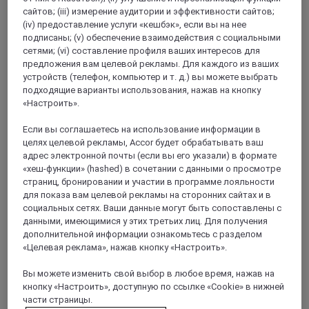
сайтов; (iii) измерение аудитории и эффективности сайтов;
(iv) предоставление услуги «кешбэк», если вы на нее
подписаны; (v) обеспечение взаимодействия с социальными
AMSTERDAM, Нидерланды
сетями; (vi) составление профиля ваших интересов для
предложения вам целевой рекламы. Для каждого из ваших
Mercure Amsterdam North Station
устройств (телефон, компьютер и т. д.) вы можете выбрать
подходящие варианты использования, нажав на кнопку
Остановитесь в отеле Mercure Амстердам Северный
«Настроить».
Вокзал и наслаждайтесь 4-звездочным комфортом в 5
мин езды на метро от центра города. Отель расположен
Если вы соглашаетесь на использование информации в
в тихом районе, где вы сможете прикоснуться к местной
целях целевой рекламы, Accor будет обрабатывать ваш
жизни. Неподалеку - много магазинов, кафе и
адрес электронной почты (если вы его указали) в формате
кинотеатр. Красота северных болот вдохновляет
«хеш-функции» (hashed) в сочетании с данными о просмотре
интерьер номеров, в том числе семейных, нашего отеля
страниц, бронировании и участии в программе лояльности
для ваших каникул в Амстердаме. Пары,
для показа вам целевой рекламы на сторонних сайтах и в
путешествующие в одиночку и деловые гости оценят
социальных сетях. Ваши данные могут быть сопоставлены с
завтрак (шв. стол) и круглосуточный спортзал.
данными, имеющимися у этих третьих лиц. Для получения
дополнительной информации ознакомьтесь с разделом
4,8/5
Rated 4,8 of 5
«Целевая реклама», нажав кнопку «Настроить».
Вы можете изменить свой выбор в любое время, нажав на
кнопку «Настроить», доступную по ссылке «Cookie» в нижней
части страницы.