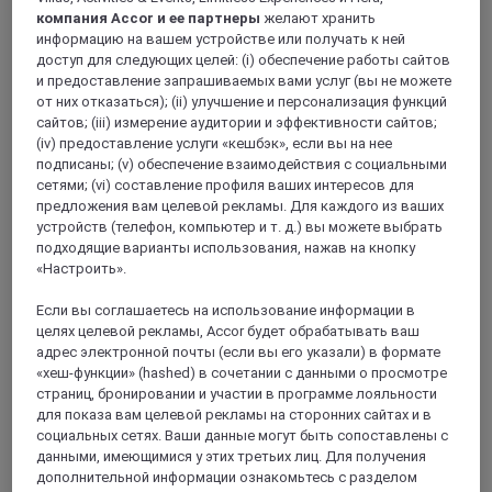
банкетный зал. В отеле два тематических ресторана, где
компания Accor и ее партнеры
желают хранить
гости могут насладиться кулинарными шедеврами:
информацию на вашем устройстве или получать к ней
ресторан международной кухни в формате шведского
доступ для следующих целей: (i) обеспечение работы сайтов
стола и итальянский ресторан. Изысканный лаунж-бар,
и предоставление запрашиваемых вами услуг (вы не можете
бассейн, спа и спортзал.
от них отказаться); (ii) улучшение и персонализация функций
сайтов; (iii) измерение аудитории и эффективности сайтов;
(iv) предоставление услуги «кешбэк», если вы на нее
подписаны; (v) обеспечение взаимодействия с социальными
сетями; (vi) составление профиля ваших интересов для
предложения вам целевой рекламы. Для каждого из ваших
устройств (телефон, компьютер и т. д.) вы можете выбрать
подходящие варианты использования, нажав на кнопку
«Настроить».
Если вы соглашаетесь на использование информации в
целях целевой рекламы, Accor будет обрабатывать ваш
адрес электронной почты (если вы его указали) в формате
Алжир, Алжир
«хеш-функции» (hashed) в сочетании с данными о просмотре
страниц, бронировании и участии в программе лояльности
Mercure Алжир Аэропорт
для показа вам целевой рекламы на сторонних сайтах и в
социальных сетях. Ваши данные могут быть сопоставлены с
Комфортабельный отель Mercure Алжир Аэропорт с 307
данными, имеющимися у этих третьих лиц. Для получения
просторными номерами расположен в столице Алжира
дополнительной информации ознакомьтесь с разделом