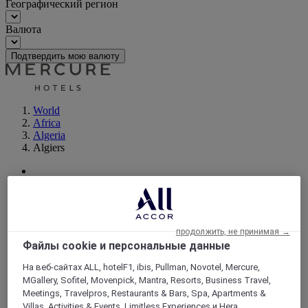
Географический регион
Валюта
Подтвердить мою валюту
World
Africa
Algeria
Algiers
ALGIERS, Алжир
Mercure Алжир Дворец конгрессов
продолжить, не принимая →
Отель Mercure Алжир Дворец конгрессов предлагает
Файлы cookie и персональные данные
гостям 152 номера, в том числе 8 люксов с
потрясающими видами на Средиземное море,
На веб-сайтах ALL, hotelF1, ibis, Pullman, Novotel, Mercure,
унаследовавших свой неповторимый шарм от нашего
MGallery, Sofitel, Movenpick, Mantra, Resorts, Business Travel,
замечательного города. В отеле есть 6 современных
Meetings, Travelpros, Restaurants & Bars, Spa, Apartments &
конференц-залов, конгресс-холл и церемониальный
Villas, Activities & Events, Limitless Experiences и Hera,