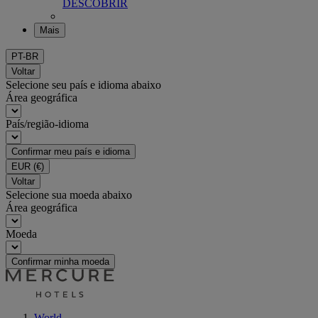
DESCOBRIR
Mais
PT-BR
Voltar
Selecione seu país e idioma abaixo
Área geográfica
País/região-idioma
Confirmar meu país e idioma
EUR
(€)
Voltar
Selecione sua moeda abaixo
Área geográfica
Moeda
Confirmar minha moeda
World