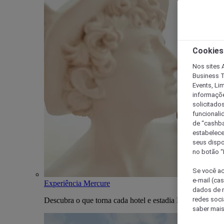
Cookies
Nos sites A
Business T
Events, Li
informaçõe
solicitado
funcionali
de “cashba
estabelece
seus dispo
no botão “
Se você ac
e-mail (ca
Experiência Mercure
dados de n
redes soci
Descubra o que torna cada hotel e estadia Mercure única
saber mais