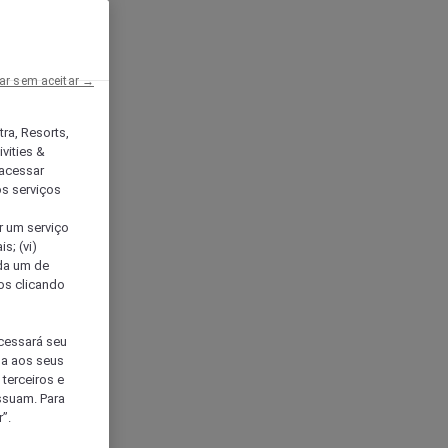
ar sem aceitar →
tra, Resorts,
vities &
acessar
os serviços
er um serviço
s; (vi)
ada um de
sos clicando
ocessará seu
da aos seus
terceiros e
ssuam. Para
”.