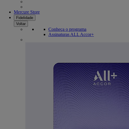
Mercure Store
Fidelidade
Voltar
Conheça o programa
Assinaturas ALL Accor+