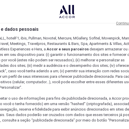
Continu
 e dados pessoais
LL, hotelF1, ibis, Pullman, Novotel, Mercure, MGallery, Sofitel, Movenpick, Man
ravel, Meetings, Travelpros, Restaurants & Bars, Spa, Apartments & Villas, Acti
mitless Experiences e Hera, a
Accor e seus parceiros
desejam armazenar ou 
s em seu dispositivo para: (i) garantir o funcionamento dos sites e fornecer 
s por você (estes não podem ser recusados); (ii) melhorar e personalizar as
dades dos sites; (iii) medir a audiência e o desempenho dos sites; (iv) oferec
ck”, caso você tenha aderido a um; (v) permitir sua interação com redes sociai
r um perfil de seus interesses para oferecer publicidade direcionada. Para c
sitivos (celular, computador...), você pode escolher entre esses diferentes u
Personalizar”.
eitar o uso de informações para fins de publicidade direcionada, a Accor pr
so você o tenha fornecido) em uma versão “hashed” (criptografada), associa
avegação, reserva e fidelidade para exibir anúncios direcionados em sites de 
ais. Seus dados poderão ser cruzados com dados que esses terceiros já po
, consulte a seção “publicidade direcionada” por meio do botão “Personalizar