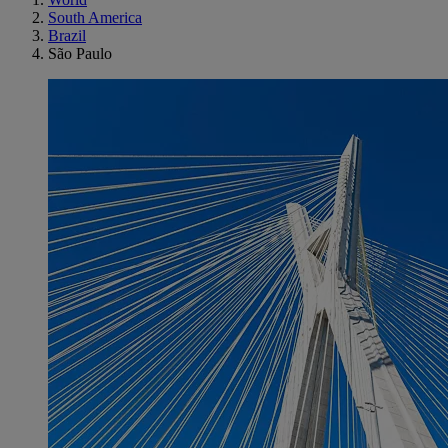
South America
Brazil
São Paulo