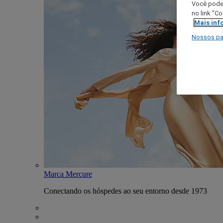
Você poder
no link "C
Mais inf
Nossos pa
Marca Mercure
Conectando os hóspedes ao seu entorno desde 1973