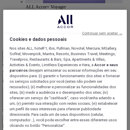
ALL Accor+ Voyager
15% de desconto durante todo o ano
nas suas
estadias em +30 marcas
DESCOBRIR
Continuar sem aceitar →
Cookies e dados pessoais
Mais
Nos sites ALL, hotelF1, ibis, Pullman, Novotel, Mercure, MGallery,
PT-BR
Sofitel, Movenpick, Mantra, Resorts, Business Travel, Meetings,
Travelpros, Restaurants & Bars, Spa, Apartments & Villas,
Voltar
Activities & Events, Limitless Experiences e Hera, a
Accor e seus
Selecione seu país e idioma abaixo
Área geográfica
parceiros
desejam armazenar ou acessar informações em seu
dispositivo para: (i) garantir o funcionamento dos sites e fornecer
País/região-idioma
os serviços solicitados por você (estes não podem ser
recusados); (ii) melhorar e personalizar as funcionalidades dos
sites; (iii) medir a audiência e o desempenho dos sites; (iv)
Confirmar meu país e idioma
oferecer um serviço de “cashback”, caso você tenha aderido a
EUR
(€)
um; (v) permitir sua interação com redes sociais; (vi) estabelecer
Voltar
um perfil de seus interesses para oferecer publicidade
Selecione sua moeda abaixo
direcionada. Para cada um de seus dispositivos (celular,
Área geográfica
computador...), você pode escolher entre esses diferentes usos
clicando no botão “Personalizar”.
Moeda