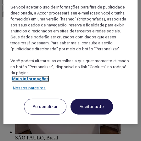
Se você aceitar o uso de informações para fins de publicidade
Confirmar minha moeda
direcionada, a Accor processará seu e-mail (caso você o tenha
fornecido) em uma versão “hashed” (criptografada), associada
aos seus dados de navegação, reserva e fidelidade para exibir
anúncios direcionados em sites de terceiros e redes sociais.
World
Seus dados poderão ser cruzados com dados que esses
South America
terceiros já possuam. Para saber mais, consulte a seção
Brazil
“publicidade direcionada” por meio do botão “Personalizar”.
São Paulo
Osasco
Você poderá alterar suas escolhas a qualquer momento clicando
no botão “Personalizar”, disponível no link "Cookies" no rodapé
da página.
Mais informações
Nossos parceiros
Personalizar
Aceitar tudo
SÃO PAULO, Brasil