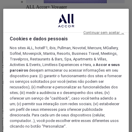
ALL Accor+ Voyager
15% de desconto durante todo o ano
nas suas
estadias em +30 marcas
DESCOBRIR
Continuar sem aceitar →
Cookies e dados pessoais
Mais
Nos sites ALL, hotelF1, ibis, Pullman, Novotel, Mercure, MGallery,
Sofitel, Movenpick, Mantra, Resorts, Business Travel, Meetings,
PT-BR
Travelpros, Restaurants & Bars, Spa, Apartments & Villas,
Voltar
Activities & Events, Limitless Experiences e Hera, a
Accor e seus
Selecione seu país e idioma abaixo
parceiros
desejam armazenar ou acessar informações em seu
Área geográfica
dispositivo para: (i) garantir o funcionamento dos sites e fornecer
os serviços solicitados por você (estes não podem ser
País/região-idioma
recusados); (ii) melhorar e personalizar as funcionalidades dos
sites; (iii) medir a audiência e o desempenho dos sites; (iv)
Confirmar meu país e idioma
oferecer um serviço de “cashback”, caso você tenha aderido a
EUR
(€)
um; (v) permitir sua interação com redes sociais; (vi) estabelecer
Voltar
um perfil de seus interesses para oferecer publicidade
Selecione sua moeda abaixo
direcionada. Para cada um de seus dispositivos (celular,
Área geográfica
computador...), você pode escolher entre esses diferentes usos
clicando no botão “Personalizar”.
Moeda