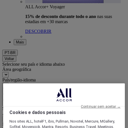
ALL Accor+ Voyager
15% de desconto durante todo o ano
nas suas
estadias em +30 marcas
DESCOBRIR
Mais
PT-BR
Voltar
Selecione seu país e idioma abaixo
Área geográfica
País/região-idioma
Confirmar meu país e idioma
EUR
(€)
Voltar
Continuar sem aceitar →
Selecione sua moeda abaixo
Cookies e dados pessoais
Área geográfica
Nos sites ALL, hotelF1, ibis, Pullman, Novotel, Mercure, MGallery,
Moeda
Sofitel, Movenpick, Mantra, Resorts, Business Travel, Meetings,