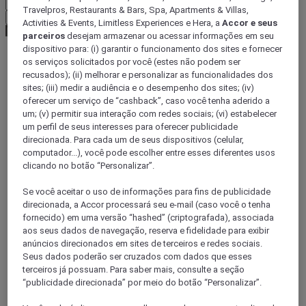
Travelpros, Restaurants & Bars, Spa, Apartments & Villas,
Confirmar minha moeda
Activities & Events, Limitless Experiences e Hera, a
Accor e seus
parceiros
desejam armazenar ou acessar informações em seu
dispositivo para: (i) garantir o funcionamento dos sites e fornecer
os serviços solicitados por você (estes não podem ser
World
recusados); (ii) melhorar e personalizar as funcionalidades dos
Europe
sites; (iii) medir a audiência e o desempenho dos sites; (iv)
Italy
oferecer um serviço de “cashback”, caso você tenha aderido a
um; (v) permitir sua interação com redes sociais; (vi) estabelecer
um perfil de seus interesses para oferecer publicidade
direcionada. Para cada um de seus dispositivos (celular,
computador...), você pode escolher entre esses diferentes usos
clicando no botão “Personalizar”.
Se você aceitar o uso de informações para fins de publicidade
direcionada, a Accor processará seu e-mail (caso você o tenha
fornecido) em uma versão “hashed” (criptografada), associada
aos seus dados de navegação, reserva e fidelidade para exibir
TRENTINO-ALTO ÁDIGE
anúncios direcionados em sites de terceiros e redes sociais.
Seus dados poderão ser cruzados com dados que esses
terceiros já possuam. Para saber mais, consulte a seção
“publicidade direcionada” por meio do botão “Personalizar”.