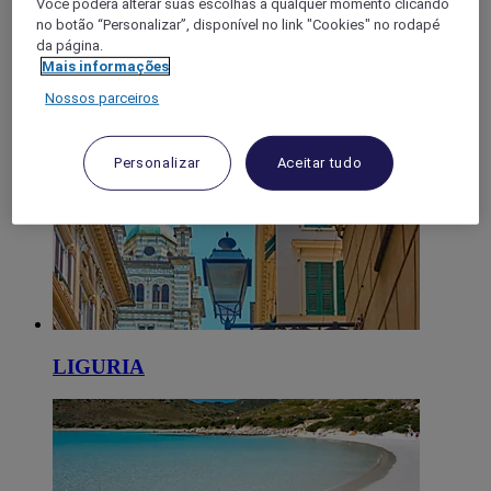
Você poderá alterar suas escolhas a qualquer momento clicando
no botão “Personalizar”, disponível no link "Cookies" no rodapé
da página.
Mais informações
Nossos parceiros
TOSCANA
Personalizar
Aceitar tudo
LIGURIA