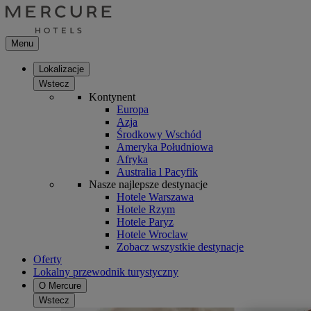
Menu
Lokalizacje
Wstecz
Kontynent
Europa
Azja
Środkowy Wschód
Ameryka Południowa
Afryka
Australia l Pacyfik
Nasze najlepsze destynacje
Hotele Warszawa
Hotele Rzym
Hotele Paryz
Hotele Wroclaw
Zobacz wszystkie destynacje
Oferty
Lokalny przewodnik turystyczny
O Mercure
Wstecz