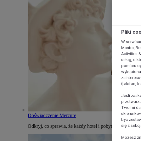
Pliki co
W serwisac
Mantra, Re
Activities 
usług, o kt
pomiaru og
wykupiona;
zaintereso
(telefon, 
Jeśli zaak
przetwarza
Twoimi dan
ukierunkow
Doświadczenie Mercure
być zestaw
się z sekcj
Odkryj, co sprawia, że każdy hotel i pobyt w Mercure j
Możesz zmi