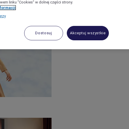
wem linku "Cookies” w dolnej części strony.
nformacji
erzy
Dostosuj
Akceptuj wszystkie