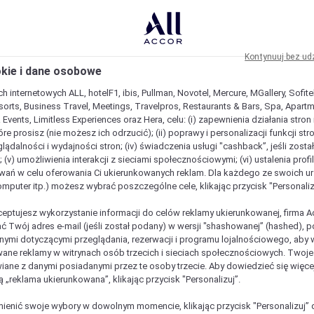
Kontynuuj bez ud
okie i dane osobowe
h internetowych ALL, hotelF1, ibis, Pullman, Novotel, Mercure, MGallery, Sofit
sorts, Business Travel, Meetings, Travelpros, Restaurants & Bars, Spa, Apartme
& Events, Limitless Experiences oraz Hera, celu: (i) zapewnienia działania stron
óre prosisz (nie możesz ich odrzucić); (ii) poprawy i personalizacji funkcji stron;
lądalności i wydajności stron; (iv) świadczenia usługi "cashback”, jeśli zosta
 (v) umożliwienia interakcji z sieciami społecznościowymi; (vi) ustalenia prof
wań w celu oferowania Ci ukierunkowanych reklam. Dla każdego ze swoich u
komputer itp.) możesz wybrać poszczególne cele, klikając przycisk "Personaliz
ceptujesz wykorzystanie informacji do celów reklamy ukierunkowanej, firma A
ć Twój adres e-mail (jeśli został podany) w wersji "shashowanej” (hashed), 
ymi dotyczącymi przeglądania, rezerwacji i programu lojalnościowego, aby w
ane reklamy w witrynach osób trzecich i sieciach społecznościowych. Twoj
iane z danymi posiadanymi przez te osoby trzecie. Aby dowiedzieć się więce
ą „reklama ukierunkowana”, klikając przycisk "Personalizuj”.
est wyjątkowy
enić swoje wybory w dowolnym momencie, klikając przycisk "Personalizuj” 