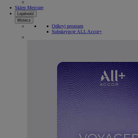
Sklep Mercure
Lojalność
Wstecz
Odkryj program
Subskrypcje ALL Accor+