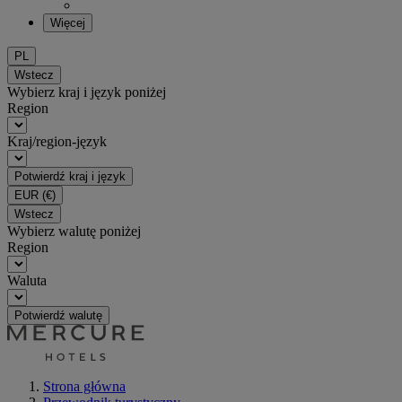
Więcej
PL
Wstecz
Wybierz kraj i język poniżej
Region
Kraj/region-język
Potwierdź kraj i język
EUR
(€)
Wstecz
Wybierz walutę poniżej
Region
Waluta
Potwierdź walutę
Strona główna