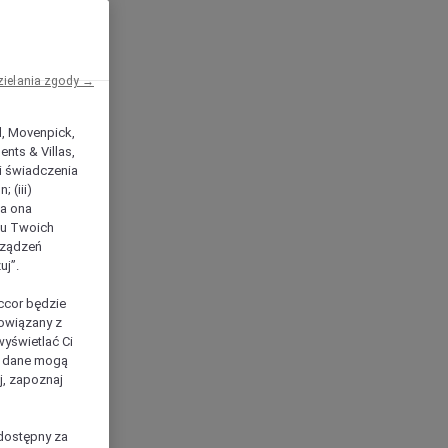
zielania zgody →
el, Movenpick,
nts & Villas,
 i świadczenia
 (iii)
ła ona
ilu Twoich
rządzeń
uj”.
ccor będzie
powiązany z
yświetlać Ci
e dane mogą
j, zapoznaj
dostępny za