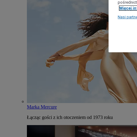
pośrednict
Więcej i
Nasi partn
Marka Mercure
Łącząc gości z ich otoczeniem od 1973 roku