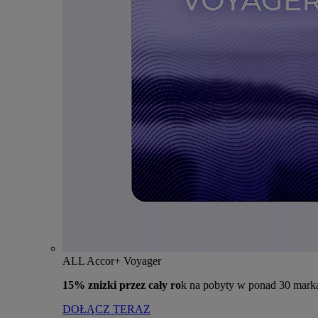
ALL Accor+ Voyager
15% znizki przez cały ro
k na pobyty w ponad 30 mark
DOŁĄCZ TERAZ