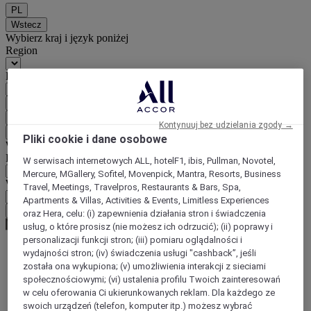
PL
Wstecz
Wybierz kraj i język poniżej
Region
Kraj/region-język
Potwierdź kraj i język
EUR
(€)
Kontynuuj bez udzielania zgody →
Wstecz
Pliki cookie i dane osobowe
Wybierz walutę poniżej
Region
W serwisach internetowych ALL, hotelF1, ibis, Pullman, Novotel,
Mercure, MGallery, Sofitel, Movenpick, Mantra, Resorts, Business
Waluta
Travel, Meetings, Travelpros, Restaurants & Bars, Spa,
Apartments & Villas, Activities & Events, Limitless Experiences
Potwierdź walutę
oraz Hera, celu: (i) zapewnienia działania stron i świadczenia
usług, o które prosisz (nie możesz ich odrzucić); (ii) poprawy i
personalizacji funkcji stron; (iii) pomiaru oglądalności i
wydajności stron; (iv) świadczenia usługi "cashback”, jeśli
World
została ona wykupiona; (v) umożliwienia interakcji z sieciami
Europe
społecznościowymi; (vi) ustalenia profilu Twoich zainteresowań
Italy
w celu oferowania Ci ukierunkowanych reklam. Dla każdego ze
LATIUM
swoich urządzeń (telefon, komputer itp.) możesz wybrać