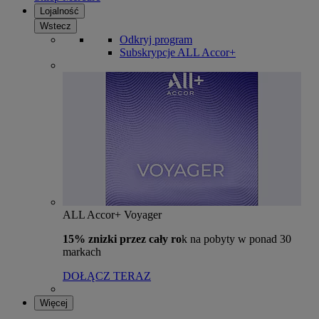
Lojalność
Wstecz
Odkryj program
Subskrypcje ALL Accor+
ALL Accor+ Voyager
15% znizki przez cały ro
k na pobyty w ponad 30
markach
DOŁĄCZ TERAZ
Więcej