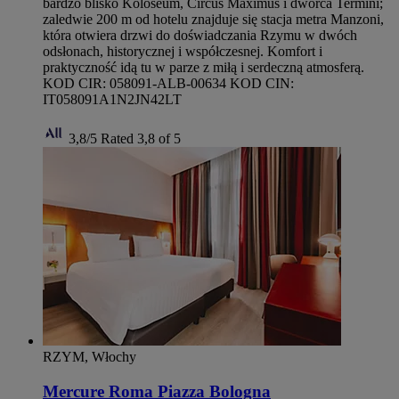
bardzo blisko Koloseum, Circus Maximus i dworca Termini;
zaledwie 200 m od hotelu znajduje się stacja metra Manzoni,
która otwiera drzwi do doświadczania Rzymu w dwóch
odsłonach, historycznej i współczesnej. Komfort i
praktyczność idą tu w parze z miłą i serdeczną atmosferą.
KOD CIR: 058091-ALB-00634 KOD CIN:
IT058091A1N2JN42LT
3,8/5
Rated 3,8 of 5
RZYM, Włochy
Mercure Roma Piazza Bologna