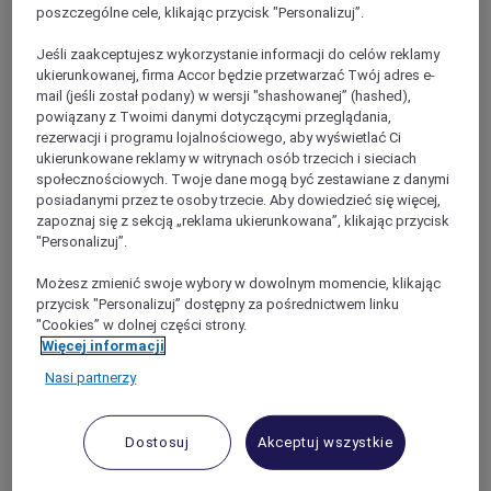
Rome
poszczególne cele, klikając przycisk "Personalizuj”.
Jeśli zaakceptujesz wykorzystanie informacji do celów reklamy
ukierunkowanej, firma Accor będzie przetwarzać Twój adres e-
mail (jeśli został podany) w wersji "shashowanej” (hashed),
powiązany z Twoimi danymi dotyczącymi przeglądania,
rezerwacji i programu lojalnościowego, aby wyświetlać Ci
ukierunkowane reklamy w witrynach osób trzecich i sieciach
społecznościowych. Twoje dane mogą być zestawiane z danymi
posiadanymi przez te osoby trzecie. Aby dowiedzieć się więcej,
zapoznaj się z sekcją „reklama ukierunkowana”, klikając przycisk
"Personalizuj”.
Możesz zmienić swoje wybory w dowolnym momencie, klikając
ROME, Włochy
przycisk "Personalizuj” dostępny za pośrednictwem linku
"Cookies” w dolnej części strony.
Mercure Roma Centro Termini
Więcej informacji
Nasi partnerzy
Mercure Roma Centro Termini to elegancki i nowoczesny
hotel znajdujący się w sercu stolicy, zaledwie kilka kroków
od dworca Termini i głównych atrakcji, takich jak Colosseum
i Fontanna di Trevi. Komfortowe i wytworne pokoje z
Dostosuj
Akceptuj wszystkie
wszelkimi udogodnieniami, takimi jak sieć WIFI oraz bar i
restauracja. Idealne miejsce na pobyt służbowy lub