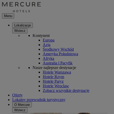
Menu
Lokalizacje
Wstecz
Kontynent
Europa
Azja
Środkowy Wschód
Ameryka Południowa
Afryka
Australia l Pacyfik
Nasze najlepsze destynacje
Hotele Warszawa
Hotele Rzym
Hotele Paryz
Hotele Wroclaw
Zobacz wszystkie destynacje
Oferty
Lokalny przewodnik turystyczny
O Mercure
Wstecz