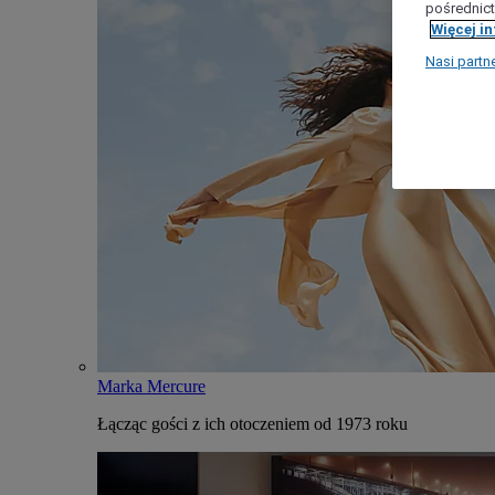
pośrednict
Więcej i
Nasi partn
Marka Mercure
Łącząc gości z ich otoczeniem od 1973 roku