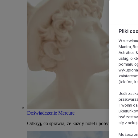
Pliki co
W serwisac
Mantra, Re
Activities 
usług, o kt
pomiaru og
wykupiona;
zaintereso
(telefon, 
Jeśli zaak
przetwarza
Twoimi dan
ukierunkow
Doświadczenie Mercure
być zestaw
się z sekcj
Odkryj, co sprawia, że każdy hotel i pobyt w Mercure j
Możesz zmi