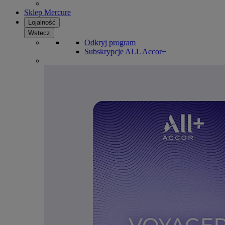
Sklep Mercure
Lojalność
Wstecz
Odkryj program
Subskrypcje ALL Accor+