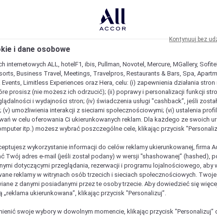
Kontynuuj bez ud
okie i dane osobowe
h internetowych ALL, hotelF1, ibis, Pullman, Novotel, Mercure, MGallery, Sofit
sorts, Business Travel, Meetings, Travelpros, Restaurants & Bars, Spa, Apartme
& Events, Limitless Experiences oraz Hera, celu: (i) zapewnienia działania stron
óre prosisz (nie możesz ich odrzucić); (ii) poprawy i personalizacji funkcji stron;
lądalności i wydajności stron; (iv) świadczenia usługi "cashback”, jeśli zosta
 (v) umożliwienia interakcji z sieciami społecznościowymi; (vi) ustalenia prof
wań w celu oferowania Ci ukierunkowanych reklam. Dla każdego ze swoich u
komputer itp.) możesz wybrać poszczególne cele, klikając przycisk "Personaliz
ceptujesz wykorzystanie informacji do celów reklamy ukierunkowanej, firma A
ć Twój adres e-mail (jeśli został podany) w wersji "shashowanej” (hashed), 
ymi dotyczącymi przeglądania, rezerwacji i programu lojalnościowego, aby w
ane reklamy w witrynach osób trzecich i sieciach społecznościowych. Twoj
iane z danymi posiadanymi przez te osoby trzecie. Aby dowiedzieć się więce
ą „reklama ukierunkowana”, klikając przycisk "Personalizuj”.
est wyjątkowy
enić swoje wybory w dowolnym momencie, klikając przycisk "Personalizuj” 