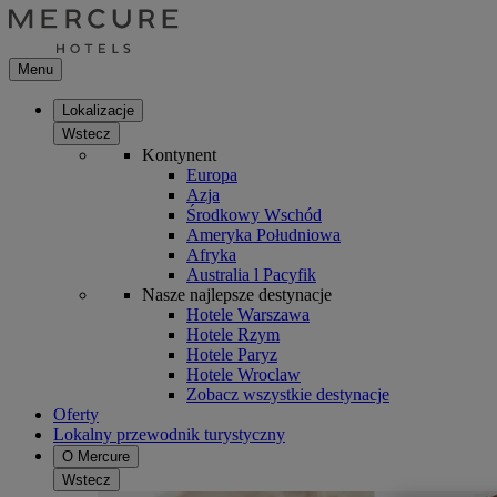
Menu
Lokalizacje
Wstecz
Kontynent
Europa
Azja
Środkowy Wschód
Ameryka Południowa
Afryka
Australia l Pacyfik
Nasze najlepsze destynacje
Hotele Warszawa
Hotele Rzym
Hotele Paryz
Hotele Wroclaw
Zobacz wszystkie destynacje
Oferty
Lokalny przewodnik turystyczny
O Mercure
Wstecz