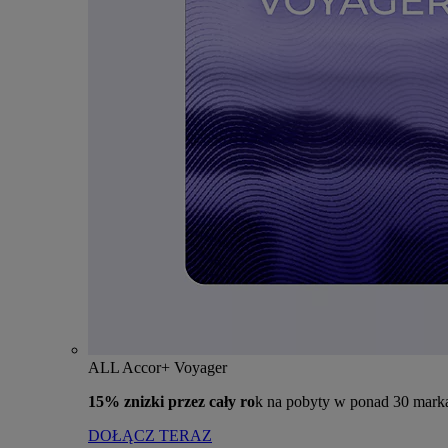
ALL Accor+ Voyager
15% znizki przez cały ro
k na pobyty w ponad 30 mark
DOŁĄCZ TERAZ