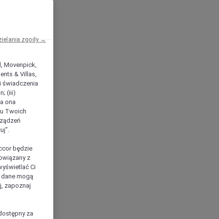
zielania zgody →
el, Movenpick,
nts & Villas,
 i świadczenia
 (iii)
ła ona
ilu Twoich
rządzeń
uj”.
ccor będzie
powiązany z
yświetlać Ci
e dane mogą
j, zapoznaj
dostępny za