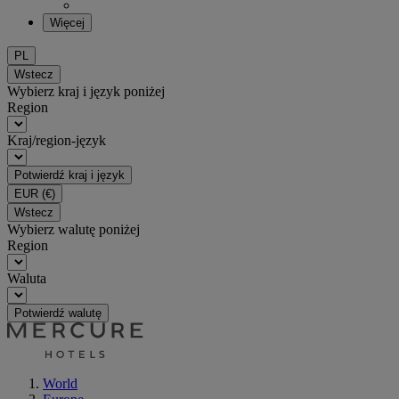
Więcej
PL
Wstecz
Wybierz kraj i język poniżej
Region
Kraj/region-język
Potwierdź kraj i język
EUR
(€)
Wstecz
Wybierz walutę poniżej
Region
Waluta
Potwierdź walutę
World