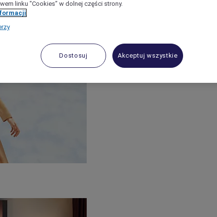
wem linku "Cookies” w dolnej części strony.
nformacji
erzy
Dostosuj
Akceptuj wszystkie