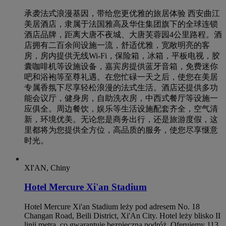
承袭法式浪漫基因，带给您更优雅的旅居体验 西安曲江
美居酒店，隶属于法国雅高及华住集团旗下的全球连锁
酒店品牌，距离大唐不夜城、大唐芙蓉园4公里路程。酒
店拥有二百余间设施一流，舒适优雅，宽敞明亮的客
房，房内提供无线Wi-Fi，保险箱，冰箱，平板电视，胶
囊咖啡机等设施设备，嘉宾房提供蓝牙音箱，免费迷你
吧和浴袍等至尊礼遇。在您忙碌一天之后，使您在美居
专属香氛下尽享轻松浪漫的法式生活。酒店还提供多功
能会议厅，健身房，自助洗衣房，中西式餐厅等设施一
应俱全。周边餐饮，娱乐等生活设施配套齐全，空气清
新，环境优美。无论您是商务出行，还是旅游度假，这
里都将为您提供全方位，高品质的服务，使您尽享惬意
时光。
XI'AN, Chiny
Hotel Mercure Xi'an Stadium
Hotel Mercure Xi'an Stadium leży pod adresem No. 18
Changan Road, Beili District, Xi'An City. Hotel leży blisko II
linii metra, co gwarantuje bezpieczną podróż. Oferujemy 113