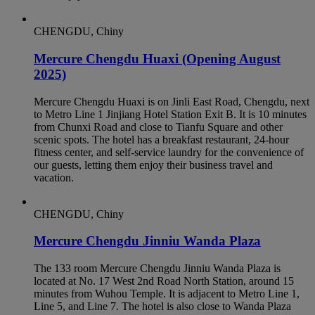
CHENGDU, Chiny
Mercure Chengdu Huaxi (Opening August
2025)
Mercure Chengdu Huaxi is on Jinli East Road, Chengdu, next
to Metro Line 1 Jinjiang Hotel Station Exit B. It is 10 minutes
from Chunxi Road and close to Tianfu Square and other
scenic spots. The hotel has a breakfast restaurant, 24-hour
fitness center, and self-service laundry for the convenience of
our guests, letting them enjoy their business travel and
vacation.
CHENGDU, Chiny
Mercure Chengdu Jinniu Wanda Plaza
The 133 room Mercure Chengdu Jinniu Wanda Plaza is
located at No. 17 West 2nd Road North Station, around 15
minutes from Wuhou Temple. It is adjacent to Metro Line 1,
Line 5, and Line 7. The hotel is also close to Wanda Plaza