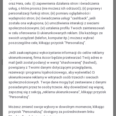
oraz Hera, celu: (i) zapewnienia działania stron i świadczenia
usług, o które prosisz (nie możesz ich odrzucić); (ii) poprawy i
personalizacji funkcji stron; (iii) pomiaru oglądalności i
wydajności stron; (iv) świadczenia usługi "cashback”, jeśli
została ona wykupiona; (v) umożliwienia interakcji z sieciami
społecznościowymi; (vi) ustalenia profilu Twoich zainteresowań
w celu oferowania Ci ukierunkowanych reklam. Dla każdego ze
swoich urządzeń (telefon, komputer itp.) możesz wybrać
poszczególne cele, klikając przycisk "Personalizuj”.
Chongqing
Jeśli zaakceptujesz wykorzystanie informacji do celów reklamy
ukierunkowanej, firma Accor będzie przetwarzać Twój adres e-
Load More
See more items
mail (jeśli został podany) w wersji "shashowanej” (hashed),
powiązany z Twoimi danymi dotyczącymi przeglądania,
rezerwacji i programu lojalnościowego, aby wyświetlać Ci
ukierunkowane reklamy w witrynach osób trzecich i sieciach
społecznościowych. Twoje dane mogą być zestawiane z danymi
posiadanymi przez te osoby trzecie. Aby dowiedzieć się więcej,
zapoznaj się z sekcją „reklama ukierunkowana”, klikając przycisk
"Personalizuj”.
Możesz zmienić swoje wybory w dowolnym momencie, klikając
przycisk "Personalizuj” dostępny za pośrednictwem linku