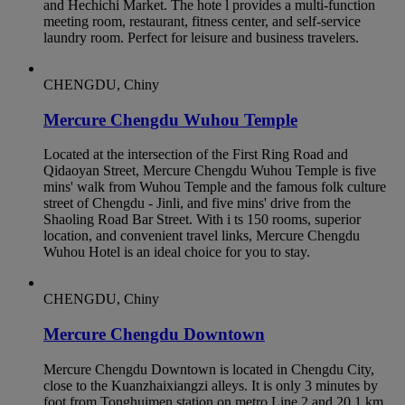
and Hechichi Market. The hote l provides a multi-function
meeting room, restaurant, fitness center, and self-service
laundry room. Perfect for leisure and business travelers.
CHENGDU, Chiny
Mercure Chengdu Wuhou Temple
Located at the intersection of the First Ring Road and
Qidaoyan Street, Mercure Chengdu Wuhou Temple is five
mins' walk from Wuhou Temple and the famous folk culture
street of Chengdu - Jinli, and five mins' drive from the
Shaoling Road Bar Street. With i ts 150 rooms, superior
location, and convenient travel links, Mercure Chengdu
Wuhou Hotel is an ideal choice for you to stay.
CHENGDU, Chiny
Mercure Chengdu Downtown
Mercure Chengdu Downtown is located in Chengdu City,
close to the Kuanzhaixiangzi alleys. It is only 3 minutes by
foot from Tonghuimen station on metro Line 2 and 20.1 km