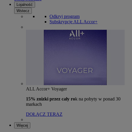
Lojalność
Wstecz
Odkryj program
Subskrypcje ALL Accor+
ALL Accor+ Voyager
15% znizki przez cały ro
k na pobyty w ponad 30
markach
DOŁĄCZ TERAZ
Więcej