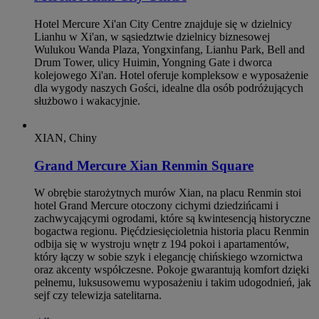
Hotel Mercure Xi'an City Centre znajduje się w dzielnicy
Lianhu w Xi'an, w sąsiedztwie dzielnicy biznesowej
Wulukou Wanda Plaza, Yongxinfang, Lianhu Park, Bell and
Drum Tower, ulicy Huimin, Yongning Gate i dworca
kolejowego Xi'an. Hotel oferuje kompleksow e wyposażenie
dla wygody naszych Gości, idealne dla osób podróżujących
służbowo i wakacyjnie.
XIAN, Chiny
Grand Mercure Xian Renmin Square
W obrębie starożytnych murów Xian, na placu Renmin stoi
hotel Grand Mercure otoczony cichymi dziedzińcami i
zachwycającymi ogrodami, które są kwintesencją historyczne
bogactwa regionu. Pięćdziesięcioletnia historia placu Renmin
odbija się w wystroju wnętr z 194 pokoi i apartamentów,
który łączy w sobie szyk i elegancję chińskiego wzornictwa
oraz akcenty współczesne. Pokoje gwarantują komfort dzięki
pełnemu, luksusowemu wyposażeniu i takim udogodnień, jak
sejf czy telewizja satelitarna.