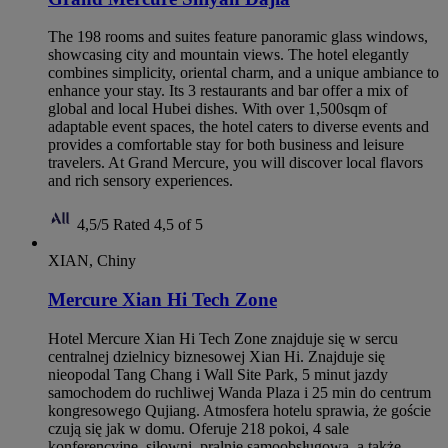
The 198 rooms and suites feature panoramic glass windows,
showcasing city and mountain views. The hotel elegantly
combines simplicity, oriental charm, and a unique ambiance to
enhance your stay. Its 3 restaurants and bar offer a mix of
global and local Hubei dishes. With over 1,500sqm of
adaptable event spaces, the hotel caters to diverse events and
provides a comfortable stay for both business and leisure
travelers. At Grand Mercure, you will discover local flavors
and rich sensory experiences.
4,5/5
Rated 4,5 of 5
XIAN, Chiny
Mercure Xian Hi Tech Zone
Hotel Mercure Xian Hi Tech Zone znajduje się w sercu
centralnej dzielnicy biznesowej Xian Hi. Znajduje się
nieopodal Tang Chang i Wall Site Park, 5 minut jazdy
samochodem do ruchliwej Wanda Plaza i 25 min do centrum
kongresowego Qujiang. Atmosfera hotelu sprawia, że goście
czują się jak w domu. Oferuje 218 pokoi, 4 sale
konferencyjne, siłowni, pralnię samoobsługową, a także