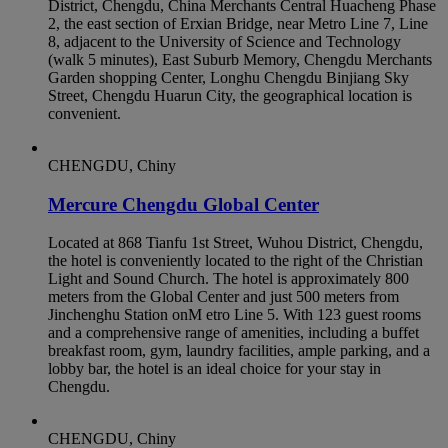
District, Chengdu, China Merchants Central Huacheng Phase
2, the east section of Erxian Bridge, near Metro Line 7, Line
8, adjacent to the University of Science and Technology
(walk 5 minutes), East Suburb Memory, Chengdu Merchants
Garden shopping Center, Longhu Chengdu Binjiang Sky
Street, Chengdu Huarun City, the geographical location is
convenient.
CHENGDU, Chiny
Mercure Chengdu Global Center
Located at 868 Tianfu 1st Street, Wuhou District, Chengdu,
the hotel is conveniently located to the right of the Christian
Light and Sound Church. The hotel is approximately 800
meters from the Global Center and just 500 meters from
Jinchenghu Station onM etro Line 5. With 123 guest rooms
and a comprehensive range of amenities, including a buffet
breakfast room, gym, laundry facilities, ample parking, and a
lobby bar, the hotel is an ideal choice for your stay in
Chengdu.
CHENGDU, Chiny