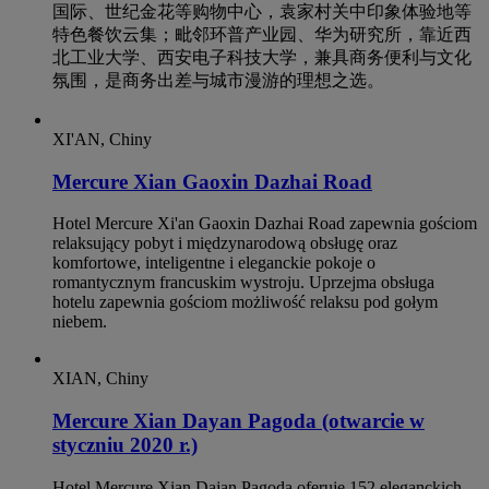
国际、世纪金花等购物中心，袁家村关中印象体验地等
特色餐饮云集；毗邻环普产业园、华为研究所，靠近西
北工业大学、西安电子科技大学，兼具商务便利与文化
氛围，是商务出差与城市漫游的理想之选。
XI'AN, Chiny
Mercure Xian Gaoxin Dazhai Road
Hotel Mercure Xi'an Gaoxin Dazhai Road zapewnia gościom
relaksujący pobyt i międzynarodową obsługę oraz
komfortowe, inteligentne i eleganckie pokoje o
romantycznym francuskim wystroju. Uprzejma obsługa
hotelu zapewnia gościom możliwość relaksu pod gołym
niebem.
XIAN, Chiny
Mercure Xian Dayan Pagoda (otwarcie w
styczniu 2020 r.)
Hotel Mercure Xian Dajan Pagoda oferuje 152 eleganckich