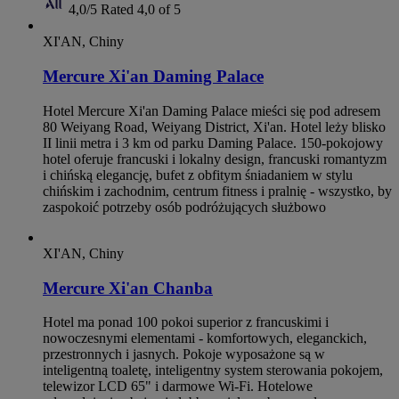
4,0/5
Rated 4,0 of 5
XI'AN, Chiny
Mercure Xi'an Daming Palace
Hotel Mercure Xi'an Daming Palace mieści się pod adresem
80 Weiyang Road, Weiyang District, Xi'an. Hotel leży blisko
II linii metra i 3 km od parku Daming Palace. 150-pokojowy
hotel oferuje francuski i lokalny design, francuski romantyzm
i chińską elegancję, bufet z obfitym śniadaniem w stylu
chińskim i zachodnim, centrum fitness i pralnię - wszystko, by
zaspokoić potrzeby osób podróżujących służbowo
XI'AN, Chiny
Mercure Xi'an Chanba
Hotel ma ponad 100 pokoi superior z francuskimi i
nowoczesnymi elementami - komfortowych, eleganckich,
przestronnych i jasnych. Pokoje wyposażone są w
inteligentną toaletę, inteligentny system sterowania pokojem,
telewizor LCD 65" i darmowe Wi‑Fi. Hotelowe