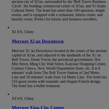
ancient city of Xi'an, surrounded by the 'Bell Tower Business
Circle', the bustling commercial center of Xi'an, and Yi Sushe
Cultural Street. The hotel has more than 100 spacious, bright
rooms, and is equipped with a restaurant, fitness center, and
laundry room. Perfect for leisure and business travellers.
XI AN, Chiny
Mercure Xi'an Downtown
Mercure Xi 'an Downtown located in the center of the ancient
capital of Xi'an, and adjacent to the landmark of the Xi 'an
Bell Tower, Drum Tower, the provincial government, Hui
Min Street, Ming City Wall Street, Kaiyuan Shopping Centre,
Century Ginwa, New World Department Store, etc. It is 6
minutes' walk from The Bell Tower Station of 2nd Metro
Line and 10 minutes' walk from 1st Metro Line. The hotel has
216 guest rooms with romantic and elegant French design.
The hotel has a buffet restauran
XI'AN, Chiny
Mercure Xian City Centre