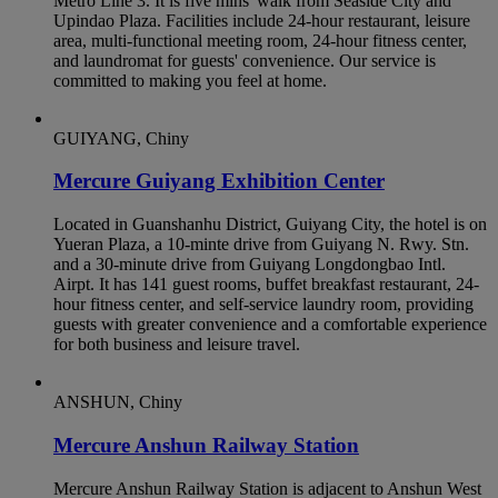
Metro Line 3. It is five mins' walk from Seaside City and
Upindao Plaza. Facilities include 24-hour restaurant, leisure
area, multi-functional meeting room, 24-hour fitness center,
and laundromat for guests' convenience. Our service is
committed to making you feel at home.
GUIYANG, Chiny
Mercure Guiyang Exhibition Center
Located in Guanshanhu District, Guiyang City, the hotel is on
Yueran Plaza, a 10-minte drive from Guiyang N. Rwy. Stn.
and a 30-minute drive from Guiyang Longdongbao Intl.
Airpt. It has 141 guest rooms, buffet breakfast restaurant, 24-
hour fitness center, and self-service laundry room, providing
guests with greater convenience and a comfortable experience
for both business and leisure travel.
ANSHUN, Chiny
Mercure Anshun Railway Station
Mercure Anshun Railway Station is adjacent to Anshun West