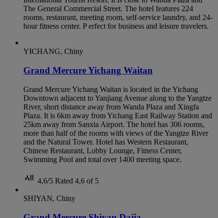
The General Commercial Street. The hotel features 224
rooms, restaurant, meeting room, self-service laundry, and 24-
hour fitness center. P erfect for business and leisure travelers.
YICHANG, Chiny
Grand Mercure Yichang Waitan
Grand Mercure Yichang Waitan is located in the Yichang
Downtown adjacent to Yanjiang Avenue along to the Yangtze
River, short distance away from Wanda Plaza and Xingfa
Plaza. It is 6km away from Yichang East Railway Station and
25km away from Sanxia Airport. The hotel has 306 rooms,
more than half of the rooms with views of the Yangtze River
and the Natural Tower. Hotel has Western Restaurant,
Chinese Restaurant, Lobby Lounge, Fitness Center,
Swimming Pool and total over 1400 meeting space.
4,6/5
Rated 4,6 of 5
SHIYAN, Chiny
Grand Mercure Shiyan Dajia