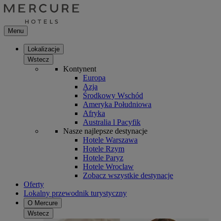
Menu
Lokalizacje
Wstecz
Kontynent
Europa
Azja
Środkowy Wschód
Ameryka Południowa
Afryka
Australia l Pacyfik
Nasze najlepsze destynacje
Hotele Warszawa
Hotele Rzym
Hotele Paryz
Hotele Wroclaw
Zobacz wszystkie destynacje
Oferty
Lokalny przewodnik turystyczny
O Mercure
Wstecz