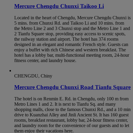
Mercure Chengdu Chunxi Taikoo Li
Located in the heart of Chengdu, Mercure Chengdu Chunxi is
5 mins. from Chunxi Rd. and Taikoo Li and 10 mins. from
the Metro Line 2 and 3 Chunxi stop and the Metro Line 1 and
2 Tianfu Square stop, providing easy access to scenic spots,
the railway station and airport. The hotel has 374 rooms
designed in an elegant and romantic French style. Guests can
enjoy a buffet with rich Chinese and western breakfast. The
hotel has a lobby bar, multi-functional meeting room, 24-hour
fitness center, and laundry house.
CHENGDU, Chiny
Mercure Chengdu Chunxi Road Tianfu Square
The hotel is on Renmin E. Rd. in Chengdu, only 100 m from
Metro Lines 1 and 2. It is next to Tianfu Sq. and many
shopping malls, close to the famous Chunxi Rd., and a 10 min
drive to Kuanzhai Alley and Jinli Ancient St. It has 160 guest
rooms, breakfast restaurant, lobby bar, 24-hour fitness center,
and laundry room for the convenience of our guests and to let
them enjoy their vacations here.