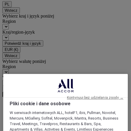
PL
Wstecz
Wybierz kraj i język poniżej
Region
Kraj/region-język
Potwierdź kraj i język
EUR
(€)
Wstecz
Wybierz walutę poniżej
Region
Waluta
Potwierdź walutę
Kontynuuj bez udzielania zgody →
Pliki cookie i dane osobowe
World
W serwisach internetowych ALL, hotelF1, ibis, Pullman, Novotel,
Asia
Mercure, MGallery, Sofitel, Movenpick, Mantra, Resorts, Business
China
Travel, Meetings, Travelpros, Restaurants & Bars, Spa,
CHONGQING - municipality
Apartments & Villas, Activities & Events, Limitless Experiences