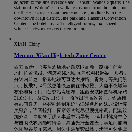
adjacent to the Jihe riverside and Tianshui Wanda Square; The
station of "Wulipu" is in walking distance from the hotel, and
the line one streetcar out there can take you directly to the
downtown Maiji district, Jihe park and Tianshui Convention
Center. The hotel has 124 intelligent rooms, high speed
wireless network covers the entire hotel.
XIAN, Chiny
Mercure Xi'an High-tech Zone Center
西安高新中心美居酒店地处雁塔区高新一路核心商圈，
地理位置优越。酒店紧邻地铁3/6号线科技路站，步行5
分钟内即达，搭乘地铁可直达大雁塔、青龙寺等热门景
点，换乘2、4号线更能快速前往钟鼓楼、大唐不夜城等
核心地标；门口公交站点密布，距西安咸阳国际机场约
31.8公里、西安站11公里，商旅出行高效省心。酒店拥
有95间客房，将智能控制系统与浪漫典雅的法式设计完
美融合，语音控灯、窗帘等功能尽显便捷格调。配套设
施齐全：自助餐厅供应丰盛中西早餐，24小时健身中心
与自助洗衣房随时待命，高速光纤全覆盖，满足商旅与
休闲游客多元需求。周边生活配套成熟，步行可达金鹰