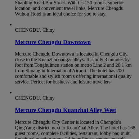
Shaoling Road Bar Street. With i ts 150 rooms, superior
location, and convenient travel links, Mercure Chengdu
Wuhou Hotel is an ideal choice for you to stay.
CHENGDU, Chiny
Mercure Chengdu Downtown
Mercure Chengdu Downtown is located in Chengdu City,
close to the Kuanzhaixiangzi alleys. It is only 3 minutes by
foot from Tonghuimen station on metro Line 2 and 20.1 km
from Shuangliu International Airport. The hotel has 200
comfortable and stylish room s offering international quality
service. Perfect for business and leisure travellers.
CHENGDU, Chiny
Mercure Chengdu Kuanzhai Alley West
Mercure Chengdu City Center is located in Chengdu's
QingYang district, next to KuanZhai Alley. The hotel has 168
guest rooms, complete facilities, restaurant, lobby bar, multi-
functional meeting room, 24-hour fitness center, and self-