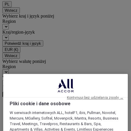
PL
Wstecz
Wybierz kraj i język poniżej
Region
Kraj/region-język
Potwierdź kraj i język
EUR
(€)
Wstecz
Wybierz walutę poniżej
Region
Waluta
Potwierdź walutę
Kontynuuj bez udzielania zgody →
Pliki cookie i dane osobowe
World
W serwisach internetowych ALL, hotelF1, ibis, Pullman, Novotel,
Asia
Mercure, MGallery, Sofitel, Movenpick, Mantra, Resorts, Business
China
Travel, Meetings, Travelpros, Restaurants & Bars, Spa,
CHONGQING - municipality
Apartments & Villas, Activities & Events, Limitless Experiences