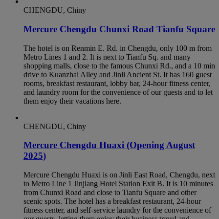
CHENGDU, Chiny
Mercure Chengdu Chunxi Road Tianfu Square
The hotel is on Renmin E. Rd. in Chengdu, only 100 m from
Metro Lines 1 and 2. It is next to Tianfu Sq. and many
shopping malls, close to the famous Chunxi Rd., and a 10 min
drive to Kuanzhai Alley and Jinli Ancient St. It has 160 guest
rooms, breakfast restaurant, lobby bar, 24-hour fitness center,
and laundry room for the convenience of our guests and to let
them enjoy their vacations here.
CHENGDU, Chiny
Mercure Chengdu Huaxi (Opening August
2025)
Mercure Chengdu Huaxi is on Jinli East Road, Chengdu, next
to Metro Line 1 Jinjiang Hotel Station Exit B. It is 10 minutes
from Chunxi Road and close to Tianfu Square and other
scenic spots. The hotel has a breakfast restaurant, 24-hour
fitness center, and self-service laundry for the convenience of
our guests, letting them enjoy their business travel and