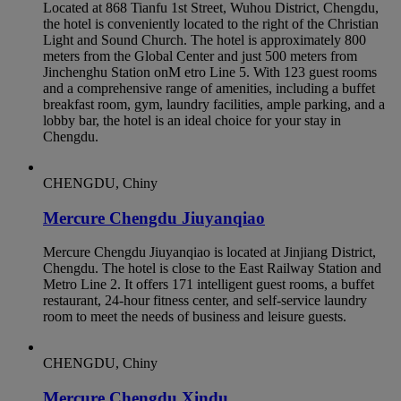
Located at 868 Tianfu 1st Street, Wuhou District, Chengdu,
the hotel is conveniently located to the right of the Christian
Light and Sound Church. The hotel is approximately 800
meters from the Global Center and just 500 meters from
Jinchenghu Station onM etro Line 5. With 123 guest rooms
and a comprehensive range of amenities, including a buffet
breakfast room, gym, laundry facilities, ample parking, and a
lobby bar, the hotel is an ideal choice for your stay in
Chengdu.
CHENGDU, Chiny
Mercure Chengdu Jiuyanqiao
Mercure Chengdu Jiuyanqiao is located at Jinjiang District,
Chengdu. The hotel is close to the East Railway Station and
Metro Line 2. It offers 171 intelligent guest rooms, a buffet
restaurant, 24-hour fitness center, and self-service laundry
room to meet the needs of business and leisure guests.
CHENGDU, Chiny
Mercure Chengdu Xindu