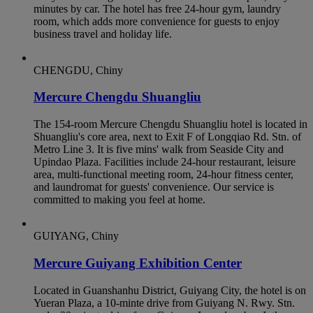
minutes by car. The hotel has free 24-hour gym, laundry
room, which adds more convenience for guests to enjoy
business travel and holiday life.
CHENGDU, Chiny
Mercure Chengdu Shuangliu
The 154-room Mercure Chengdu Shuangliu hotel is located in
Shuangliu's core area, next to Exit F of Longqiao Rd. Stn. of
Metro Line 3. It is five mins' walk from Seaside City and
Upindao Plaza. Facilities include 24-hour restaurant, leisure
area, multi-functional meeting room, 24-hour fitness center,
and laundromat for guests' convenience. Our service is
committed to making you feel at home.
GUIYANG, Chiny
Mercure Guiyang Exhibition Center
Located in Guanshanhu District, Guiyang City, the hotel is on
Yueran Plaza, a 10-minte drive from Guiyang N. Rwy. Stn.