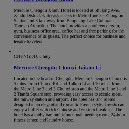
Mercure Chengdu Xindu Hotel is located at Shulong Ave.,
Xindu District, with easy access to Metro Line 3's Zhonglou
Station and 3 km away from Baoguang Lake Cultural
Tourism Attraction. The hotel provides a conference room,
gym, business office area, coffee bar and free parking for the
convenience of its guests. The perfect choice for business and
leisure travelers
CHENGDU, Chiny
Mercure Chengdu Chunxi Taikoo Li
Located in the heart of Chengdu, Mercure Chengdu Chunxi is
5 mins. from Chunxi Rd. and Taikoo Li and 10 mins. from
the Metro Line 2 and 3 Chunxi stop and the Metro Line 1 and
2 Tianfu Square stop, providing easy access to scenic spots,
the railway station and airport. The hotel has 374 rooms
designed in an elegant and romantic French style. Guests can
enjoy a buffet with rich Chinese and western breakfast. The
hotel has a lobby bar, multi-functional meeting room, 24-hour
fitness center, and laundry house.