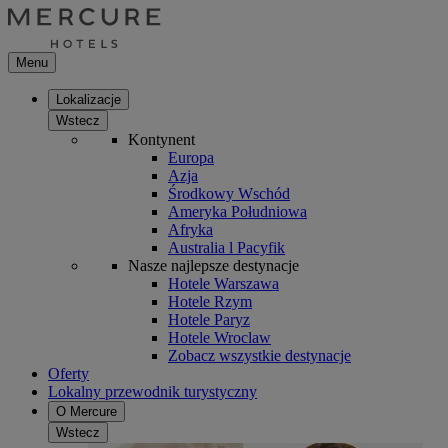
Menu
Lokalizacje
Wstecz
Kontynent
Europa
Azja
Środkowy Wschód
Ameryka Południowa
Afryka
Australia l Pacyfik
Nasze najlepsze destynacje
Hotele Warszawa
Hotele Rzym
Hotele Paryz
Hotele Wroclaw
Zobacz wszystkie destynacje
Oferty
Lokalny przewodnik turystyczny
O Mercure
Wstecz