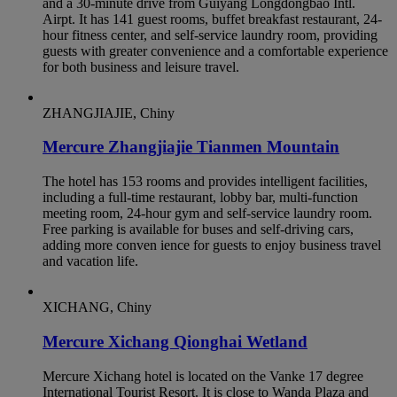
and a 30-minute drive from Guiyang Longdongbao Intl.
Airpt. It has 141 guest rooms, buffet breakfast restaurant, 24-
hour fitness center, and self-service laundry room, providing
guests with greater convenience and a comfortable experience
for both business and leisure travel.
ZHANGJIAJIE, Chiny
Mercure Zhangjiajie Tianmen Mountain
The hotel has 153 rooms and provides intelligent facilities,
including a full-time restaurant, lobby bar, multi-function
meeting room, 24-hour gym and self-service laundry room.
Free parking is available for buses and self-driving cars,
adding more conven ience for guests to enjoy business travel
and vacation life.
XICHANG, Chiny
Mercure Xichang Qionghai Wetland
Mercure Xichang hotel is located on the Vanke 17 degree
International Tourist Resort. It is close to Wanda Plaza and