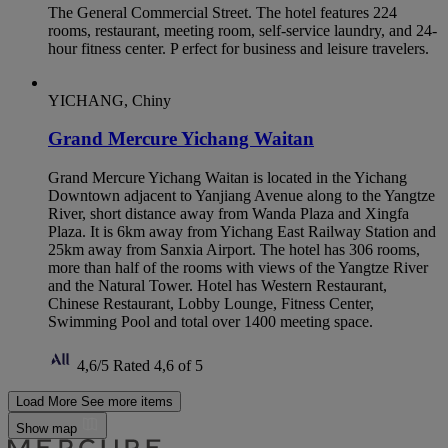
The General Commercial Street. The hotel features 224
rooms, restaurant, meeting room, self-service laundry, and 24-
hour fitness center. P erfect for business and leisure travelers.
YICHANG, Chiny
Grand Mercure Yichang Waitan
Grand Mercure Yichang Waitan is located in the Yichang
Downtown adjacent to Yanjiang Avenue along to the Yangtze
River, short distance away from Wanda Plaza and Xingfa
Plaza. It is 6km away from Yichang East Railway Station and
25km away from Sanxia Airport. The hotel has 306 rooms,
more than half of the rooms with views of the Yangtze River
and the Natural Tower. Hotel has Western Restaurant,
Chinese Restaurant, Lobby Lounge, Fitness Center,
Swimming Pool and total over 1400 meeting space.
4,6/5
Rated 4,6 of 5
Load More
See more items
Show map