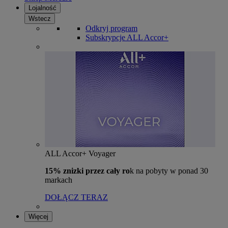
Lojalność
Wstecz
Odkryj program
Subskrypcje ALL Accor+
ALL Accor+ Voyager
15% znizki przez cały ro
k na pobyty w ponad 30
markach
DOŁĄCZ TERAZ
Więcej