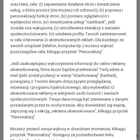
Chongqing
oraz Hera, celu: (i) zapewnienia działania stron i świadczenia
usług, o które prosisz (nie możesz ich odrzucić); (ii) poprawy i
personalizacji funkcji stron; (iii) pomiaru oglądalności i
wydajności stron; (iv) świadczenia usługi "cashback”, jeśli
została ona wykupiona; (v) umożliwienia interakcji z sieciami
społecznościowymi; (vi) ustalenia profilu Twoich zainteresowań
w celu oferowania Ci ukierunkowanych reklam. Dla każdego ze
swoich urządzeń (telefon, komputer itp.) możesz wybrać
poszczególne cele, klikając przycisk "Personalizuj”.
Jeśli zaakceptujesz wykorzystanie informacji do celów reklamy
ukierunkowanej, firma Accor będzie przetwarzać Twój adres e-
mail (jeśli został podany) w wersji "shashowanej” (hashed),
powiązany z Twoimi danymi dotyczącymi przeglądania,
CHONGQING, Chiny
rezerwacji i programu lojalnościowego, aby wyświetlać Ci
ukierunkowane reklamy w witrynach osób trzecich i sieciach
Mercure Chongqing Downtown
społecznościowych. Twoje dane mogą być zestawiane z danymi
posiadanymi przez te osoby trzecie. Aby dowiedzieć się więcej,
Mercure Chongqing Downtown is located in the most central
zapoznaj się z sekcją „reklama ukierunkowana”, klikając przycisk
area of jiefangbei district, yuzhong district, chongqing. It is
"Personalizuj”.
adjacent to exit 9 of "jiaochangkou station" of metro line 1.
The hotel offers 363 elegant guest rooms, combining
Możesz zmienić swoje wybory w dowolnym momencie, klikając
European style with French elegance and classical Chinese
przycisk "Personalizuj” dostępny za pośrednictwem linku
style elements. The hotel offers Chinese and western breakfast