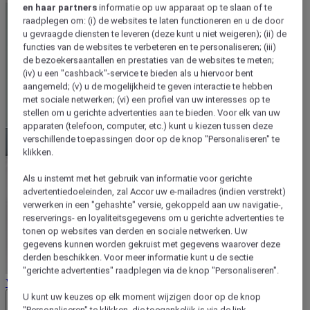
en haar partners
informatie op uw apparaat op te slaan of te
raadplegen om: (i) de websites te laten functioneren en u de door
u gevraagde diensten te leveren (deze kunt u niet weigeren); (ii) de
functies van de websites te verbeteren en te personaliseren; (iii)
de bezoekersaantallen en prestaties van de websites te meten;
(iv) u een "cashback"-service te bieden als u hiervoor bent
aangemeld; (v) u de mogelijkheid te geven interactie te hebben
met sociale netwerken; (vi) een profiel van uw interesses op te
stellen om u gerichte advertenties aan te bieden. Voor elk van uw
apparaten (telefoon, computer, etc.) kunt u kiezen tussen deze
verschillende toepassingen door op de knop "Personaliseren" te
klikken.
Als u instemt met het gebruik van informatie voor gerichte
advertentiedoeleinden, zal Accor uw e-mailadres (indien verstrekt)
verwerken in een "gehashte" versie, gekoppeld aan uw navigatie-,
reserverings- en loyaliteitsgegevens om u gerichte advertenties te
tonen op websites van derden en sociale netwerken. Uw
gegevens kunnen worden gekruist met gegevens waarover deze
derden beschikken. Voor meer informatie kunt u de sectie
"gerichte advertenties" raadplegen via de knop "Personaliseren".
Verkoopvoorwaarden
U kunt uw keuzes op elk moment wijzigen door op de knop
Close button