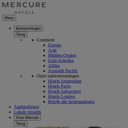
Menu
Bestemmingen
Terug
Continent
Europa
Azië
Midden-Oosten
Zuid-Amerika
Afrika
Australië Pacific
Onze topbestemmingen
Hotels Amsterdam
Hotels Parijs
Hotels Antwerpen
Hotels Londen
Bekijk alle bestemmingen
Aanbiedingen
Lokale reisgids
Over Mercure
Terug