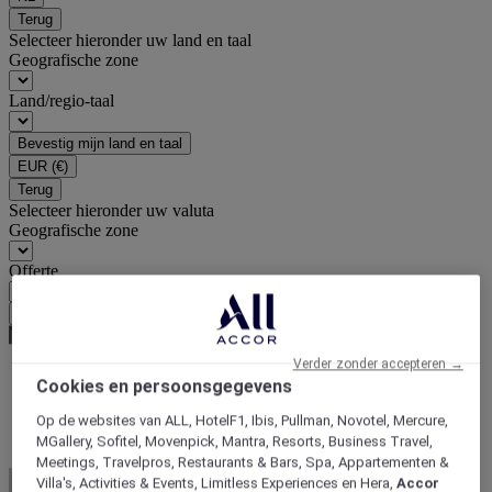
Terug
Selecteer hieronder uw land en taal
Geografische zone
Land/regio-taal
Bevestig mijn land en taal
EUR
(€)
Terug
Selecteer hieronder uw valuta
Geografische zone
Offerte
Bevestig mijn valuta
Verder zonder accepteren →
Cookies en persoonsgegevens
Startpagina
Hub aanbiedingen
Op de websites van ALL, HotelF1, Ibis, Pullman, Novotel, Mercure,
Parkeren, slapen en verblijven
MGallery, Sofitel, Movenpick, Mantra, Resorts, Business Travel,
Meetings, Travelpros, Restaurants & Bars, Spa, Appartementen &
Villa's, Activities & Events, Limitless Experiences en Hera,
Accor