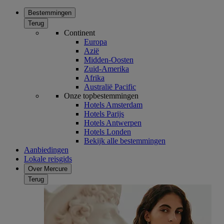
Bestemmingen
Terug
Continent
Europa
Azië
Midden-Oosten
Zuid-Amerika
Afrika
Australië Pacific
Onze topbestemmingen
Hotels Amsterdam
Hotels Parijs
Hotels Antwerpen
Hotels Londen
Bekijk alle bestemmingen
Aanbiedingen
Lokale reisgids
Over Mercure
Terug