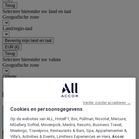
Terug
Selecteer hieronder uw land en taal
Geografische zone
Land/regio-taal
Bevestig mijn land en taal
EUR
(€)
Terug
Selecteer hieronder uw valuta
Geografische zone
Offerte
Bevestig mijn valuta
Verder zonder accepteren →
Cookies en persoonsgegevens
Op de websites van ALL, HotelF1, Ibis, Pullman, Novotel, Mercure,
MGallery, Sofitel, Movenpick, Mantra, Resorts, Business Travel,
Meetings, Travelpros, Restaurants & Bars, Spa, Appartementen &
Villa's, Activities & Events, Limitless Experiences en Hera,
Accor