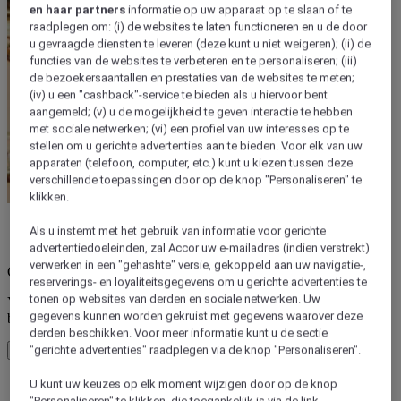
en haar partners
informatie op uw apparaat op te slaan of te
raadplegen om: (i) de websites te laten functioneren en u de door
u gevraagde diensten te leveren (deze kunt u niet weigeren); (ii) de
functies van de websites te verbeteren en te personaliseren; (iii)
de bezoekersaantallen en prestaties van de websites te meten;
(iv) u een "cashback"-service te bieden als u hiervoor bent
aangemeld; (v) u de mogelijkheid te geven interactie te hebben
met sociale netwerken; (vi) een profiel van uw interesses op te
stellen om u gerichte advertenties aan te bieden. Voor elk van uw
apparaten (telefoon, computer, etc.) kunt u kiezen tussen deze
verschillende toepassingen door op de knop "Personaliseren" te
klikken.
Als u instemt met het gebruik van informatie voor gerichte
fout(en)
advertentiedoeleinden, zal Accor uw e-mailadres (indien verstrekt)
verwerken in een "gehashte" versie, gekoppeld aan uw navigatie-,
Core booking engine
reserverings- en loyaliteitsgegevens om u gerichte advertenties te
tonen op websites van derden en sociale netwerken. Uw
You’ll be redirected to Accor website to view available hotels and
gegevens kunnen worden gekruist met gegevens waarover deze
book your stay
derden beschikken. Voor meer informatie kunt u de sectie
"gerichte advertenties" raadplegen via de knop "Personaliseren".
Venster sluiten
U kunt uw keuzes op elk moment wijzigen door op de knop
fout(en)