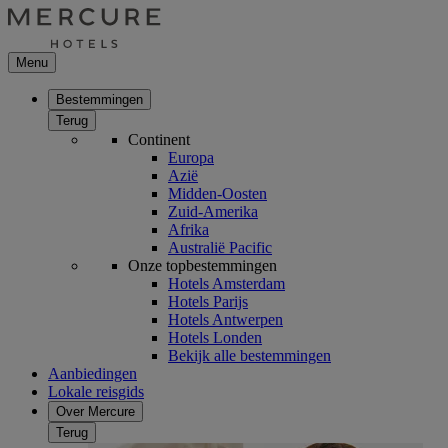
Menu
Bestemmingen
Terug
Continent
Europa
Azië
Midden-Oosten
Zuid-Amerika
Afrika
Australië Pacific
Onze topbestemmingen
Hotels Amsterdam
Hotels Parijs
Hotels Antwerpen
Hotels Londen
Bekijk alle bestemmingen
Aanbiedingen
Lokale reisgids
Over Mercure
Terug