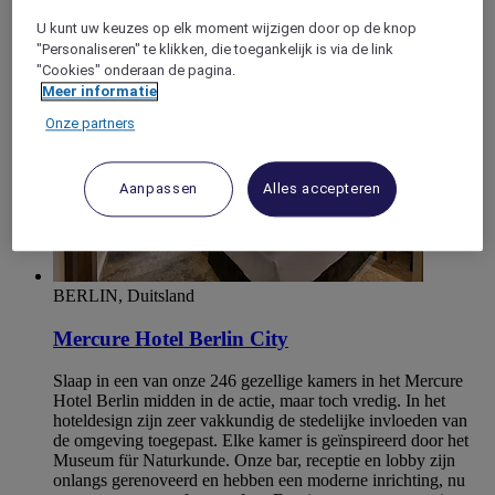
Mitte
U kunt uw keuzes op elk moment wijzigen door op de knop
"Personaliseren" te klikken, die toegankelijk is via de link
"Cookies" onderaan de pagina.
Meer informatie
Onze partners
Aanpassen
Alles accepteren
BERLIN, Duitsland
Mercure Hotel Berlin City
Slaap in een van onze 246 gezellige kamers in het Mercure
Hotel Berlin midden in de actie, maar toch vredig. In het
hoteldesign zijn zeer vakkundig de stedelijke invloeden van
de omgeving toegepast. Elke kamer is geïnspireerd door het
Museum für Naturkunde. Onze bar, receptie en lobby zijn
onlangs gerenoveerd en hebben een moderne inrichting, nu