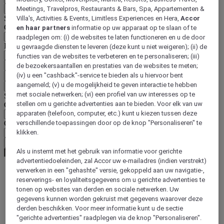
Terug
Meetings, Travelpros, Restaurants & Bars, Spa, Appartementen &
Selecteer hieronder uw land en taal
Villa's, Activities & Events, Limitless Experiences en Hera,
Accor
Geografische zone
en haar partners
informatie op uw apparaat op te slaan of te
raadplegen om: (i) de websites te laten functioneren en u de door
Land/regio-taal
u gevraagde diensten te leveren (deze kunt u niet weigeren); (ii) de
functies van de websites te verbeteren en te personaliseren; (iii)
Bevestig mijn land en taal
de bezoekersaantallen en prestaties van de websites te meten;
(iv) u een "cashback"-service te bieden als u hiervoor bent
EUR
(€)
aangemeld; (v) u de mogelijkheid te geven interactie te hebben
Terug
met sociale netwerken; (vi) een profiel van uw interesses op te
Selecteer hieronder uw valuta
stellen om u gerichte advertenties aan te bieden. Voor elk van uw
Geografische zone
apparaten (telefoon, computer, etc.) kunt u kiezen tussen deze
Offerte
verschillende toepassingen door op de knop "Personaliseren" te
klikken.
Bevestig mijn valuta
Als u instemt met het gebruik van informatie voor gerichte
advertentiedoeleinden, zal Accor uw e-mailadres (indien verstrekt)
verwerken in een "gehashte" versie, gekoppeld aan uw navigatie-,
reserverings- en loyaliteitsgegevens om u gerichte advertenties te
World
tonen op websites van derden en sociale netwerken. Uw
Europe
gegevens kunnen worden gekruist met gegevens waarover deze
Germany
derden beschikken. Voor meer informatie kunt u de sectie
Berlin - Land
Berlin
"gerichte advertenties" raadplegen via de knop "Personaliseren".