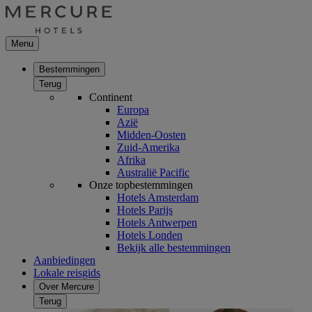
Menu
Bestemmingen
Terug
Continent
Europa
Azië
Midden-Oosten
Zuid-Amerika
Afrika
Australië Pacific
Onze topbestemmingen
Hotels Amsterdam
Hotels Parijs
Hotels Antwerpen
Hotels Londen
Bekijk alle bestemmingen
Aanbiedingen
Lokale reisgids
Over Mercure
Terug