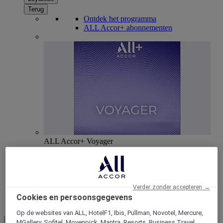
Terug
Ontdek het programma
ALL Accor+ abonnementen
ALL Accor+ Voyager
15% korting het hele jaar
door op uw verblijven bij
+30 merken
WORD NU LID
Verder zonder accepteren →
Cookies en persoonsgegevens
Meer
Op de websites van ALL, HotelF1, Ibis, Pullman, Novotel, Mercure,
NL
MGallery, Sofitel, Movenpick, Mantra, Resorts, Business Travel,