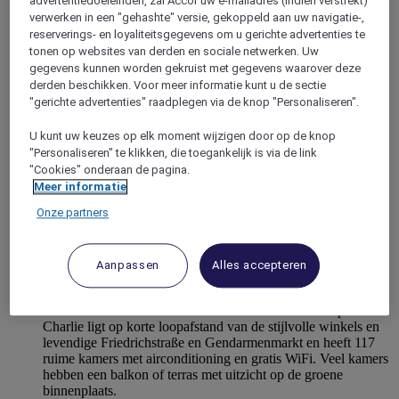
advertentiedoeleinden, zal Accor uw e-mailadres (indien verstrekt)
verwerken in een "gehashte" versie, gekoppeld aan uw navigatie-,
reserverings- en loyaliteitsgegevens om u gerichte advertenties te
tonen op websites van derden en sociale netwerken. Uw
gegevens kunnen worden gekruist met gegevens waarover deze
derden beschikken. Voor meer informatie kunt u de sectie
"gerichte advertenties" raadplegen via de knop "Personaliseren".
U kunt uw keuzes op elk moment wijzigen door op de knop
"Personaliseren" te klikken, die toegankelijk is via de link
"Cookies" onderaan de pagina.
Meer informatie
Onze partners
BERLIN, Duitsland
Mercure Hotel & Residenz Berlin Checkpoint
Aanpassen
Alles accepteren
Charlie
Viersterren Mercure Hotel & Residenz Berlin Checkpoint
Charlie ligt op korte loopafstand van de stijlvolle winkels en
levendige Friedrichstraße en Gendarmenmarkt en heeft 117
ruime kamers met airconditioning en gratis WiFi. Veel kamers
hebben een balkon of terras met uitzicht op de groene
binnenplaats.