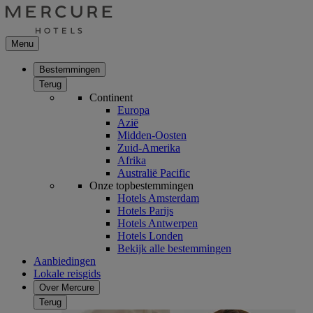
Menu
Bestemmingen
Terug
Continent
Europa
Azië
Midden-Oosten
Zuid-Amerika
Afrika
Australië Pacific
Onze topbestemmingen
Hotels Amsterdam
Hotels Parijs
Hotels Antwerpen
Hotels Londen
Bekijk alle bestemmingen
Aanbiedingen
Lokale reisgids
Over Mercure
Terug