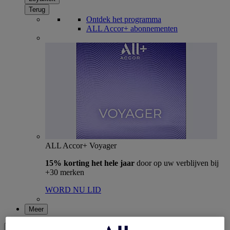
Terug
Ontdek het programma
ALL Accor+ abonnementen
ALL Accor+ Voyager
15% korting het hele jaar
door op uw verblijven bij
+30 merken
WORD NU LID
Meer
NL