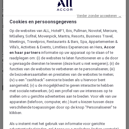
Terug
Selecteer hieronder uw land en taal
Geografische zone
Verder zonder accepteren →
Cookies en persoonsgegevens
Land/regio-taal
Op de websites van ALL, HotelF1, Ibis, Pullman, Novotel, Mercure,
MGallery, Sofitel, Movenpick, Mantra, Resorts, Business Travel,
Bevestig mijn land en taal
Meetings, Travelpros, Restaurants & Bars, Spa, Appartementen &
EUR
(€)
Villa's, Activities & Events, Limitless Experiences en Hera,
Accor
Terug
en haar partners
informatie op uw apparaat op te slaan of te
Selecteer hieronder uw valuta
raadplegen om: (i) de websites te laten functioneren en u de door
Geografische zone
u gevraagde diensten te leveren (deze kunt u niet weigeren); (ii) de
functies van de websites te verbeteren en te personaliseren; (iii)
Offerte
de bezoekersaantallen en prestaties van de websites te meten;
(iv) u een "cashback"-service te bieden als u hiervoor bent
Bevestig mijn valuta
aangemeld; (v) u de mogelijkheid te geven interactie te hebben
met sociale netwerken; (vi) een profiel van uw interesses op te
stellen om u gerichte advertenties aan te bieden. Voor elk van uw
apparaten (telefoon, computer, etc.) kunt u kiezen tussen deze
World
verschillende toepassingen door op de knop "Personaliseren" te
Europe
klikken.
Germany
Berlin - Land
Als u instemt met het gebruik van informatie voor gerichte
Berlin