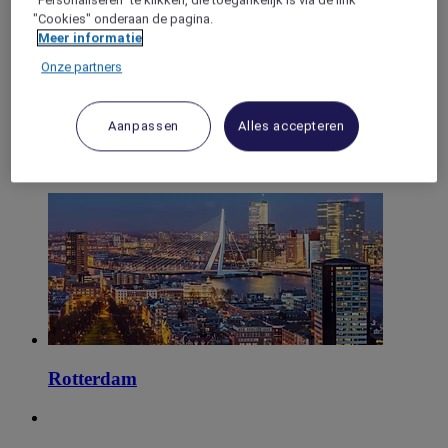
"Personaliseren" te klikken, die toegankelijk is via de link
Badhoevedorp
"Cookies" onderaan de pagina.
Meer informatie
Onze partners
Heerlen
Aanpassen
Alles accepteren
Zaandam
Rotterdam