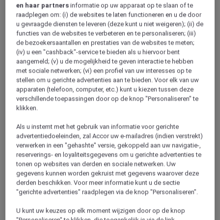
en haar partners
informatie op uw apparaat op te slaan of te
raadplegen om: (i) de websites te laten functioneren en u de door
u gevraagde diensten te leveren (deze kunt u niet weigeren); (ii) de
functies van de websites te verbeteren en te personaliseren; (iii)
de bezoekersaantallen en prestaties van de websites te meten;
(iv) u een "cashback"-service te bieden als u hiervoor bent
aangemeld; (v) u de mogelijkheid te geven interactie te hebben
met sociale netwerken; (vi) een profiel van uw interesses op te
Nijmegen
stellen om u gerichte advertenties aan te bieden. Voor elk van uw
apparaten (telefoon, computer, etc.) kunt u kiezen tussen deze
verschillende toepassingen door op de knop "Personaliseren" te
klikken.
Als u instemt met het gebruik van informatie voor gerichte
advertentiedoeleinden, zal Accor uw e-mailadres (indien verstrekt)
verwerken in een "gehashte" versie, gekoppeld aan uw navigatie-,
reserverings- en loyaliteitsgegevens om u gerichte advertenties te
tonen op websites van derden en sociale netwerken. Uw
gegevens kunnen worden gekruist met gegevens waarover deze
derden beschikken. Voor meer informatie kunt u de sectie
Hoofddorp
"gerichte advertenties" raadplegen via de knop "Personaliseren".
U kunt uw keuzes op elk moment wijzigen door op de knop