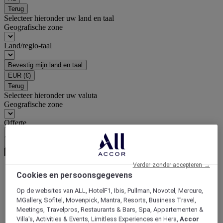
Terug
Selecteer hieronder uw land en taal
Geografische zone
Land/regio-taal
Bevestig mijn land en taal
EUR
(€)
Terug
Selecteer hieronder uw valuta
Geografische zone
Offerte
Bevestig mijn valuta
Verder zonder accepteren →
Cookies en persoonsgegevens
World
Europe
Op de websites van ALL, HotelF1, Ibis, Pullman, Novotel, Mercure,
Netherlands
MGallery, Sofitel, Movenpick, Mantra, Resorts, Business Travel,
Meetings, Travelpros, Restaurants & Bars, Spa, Appartementen &
Villa's, Activities & Events, Limitless Experiences en Hera,
Accor