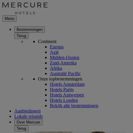
Menu
Bestemmingen
Terug
Continent
Europa
Azië
Midden-Oosten
Zuid-Amerika
Afrika
Australië Pacific
Onze topbestemmingen
Hotels Amsterdam
Hotels Parijs
Hotels Antwerpen
Hotels Londen
Bekijk alle bestemmingen
Aanbiedingen
Lokale reisgids
Over Mercure
Terug