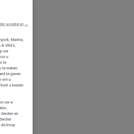
der accepteren →
npick, Mantra,
& Villa's,
op uw
oor u
s te
s te meten;
heid te geven
en om u
 kunt u kiezen
cor uw e-
tie-,
n derden en
 derden
a de knop