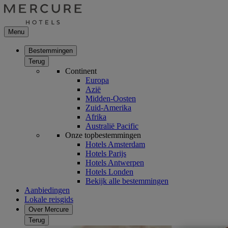
Menu
Bestemmingen
Terug
Continent
Europa
Azië
Midden-Oosten
Zuid-Amerika
Afrika
Australië Pacific
Onze topbestemmingen
Hotels Amsterdam
Hotels Parijs
Hotels Antwerpen
Hotels Londen
Bekijk alle bestemmingen
Aanbiedingen
Lokale reisgids
Over Mercure
Terug