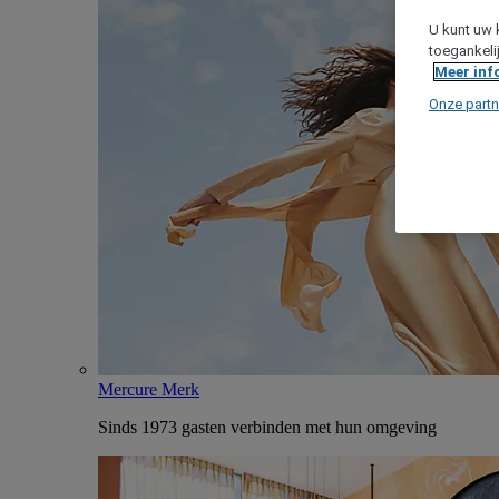
U kunt uw 
toegankeli
Meer inf
Onze partn
Mercure Merk
Sinds 1973 gasten verbinden met hun omgeving