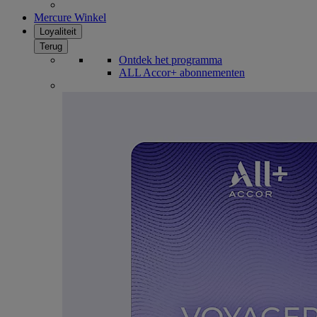
Mercure Winkel
Loyaliteit
Terug
Ontdek het programma
ALL Accor+ abonnementen