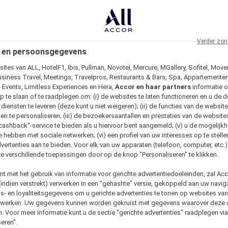
Verder zon
 en persoonsgegevens
ites van ALL, HotelF1, Ibis, Pullman, Novotel, Mercure, MGallery, Sofitel, Move
usiness Travel, Meetings, Travelpros, Restaurants & Bars, Spa, Appartementen 
& Events, Limitless Experiences en Hera,
Accor en haar partners
informatie 
p te slaan of te raadplegen om: (i) de websites te laten functioneren en u de d
iensten te leveren (deze kunt u niet weigeren); (ii) de functies van de website
en te personaliseren; (iii) de bezoekersaantallen en prestaties van de website
 "cashback"-service te bieden als u hiervoor bent aangemeld; (v) u de mogelijk
te hebben met sociale netwerken; (vi) een profiel van uw interesses op te stell
vertenties aan te bieden. Voor elk van uw apparaten (telefoon, computer, etc.)
e verschillende toepassingen door op de knop "Personaliseren" te klikken.
emt met het gebruik van informatie voor gerichte advertentiedoeleinden, zal Ac
(indien verstrekt) verwerken in een "gehashte" versie, gekoppeld aan uw naviga
gs- en loyaliteitsgegevens om u gerichte advertenties te tonen op websites va
etwerken. Uw gegevens kunnen worden gekruist met gegevens waarover deze
. Voor meer informatie kunt u de sectie "gerichte advertenties" raadplegen vi
eren".