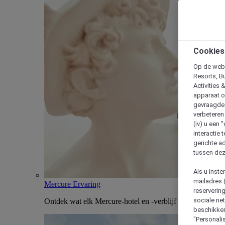
Cookies
Op de webs
Resorts, B
Activities 
apparaat o
gevraagde d
verbeteren 
(iv) u een
interactie 
gerichte ad
tussen dez
Als u inst
mailadres 
Mercure Ervaring
reserverin
sociale n
Ontdek wat elk Mercure-hotel en -verblijf uniek maakt
beschikken
"Personalis