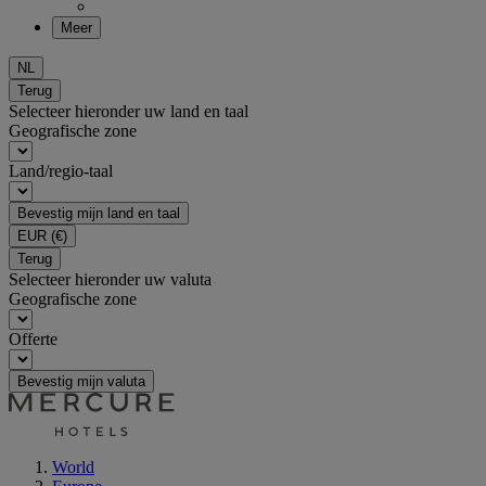
Meer
NL
Terug
Selecteer hieronder uw land en taal
Geografische zone
Land/regio-taal
Bevestig mijn land en taal
EUR
(€)
Terug
Selecteer hieronder uw valuta
Geografische zone
Offerte
Bevestig mijn valuta
World