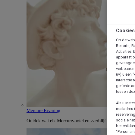
Cookies
Op de webs
Resorts, B
Activities 
apparaat o
gevraagde d
verbeteren 
(iv) u een
interactie 
gerichte ad
tussen dez
Als u inst
mailadres 
Mercure Ervaring
reserverin
sociale n
Ontdek wat elk Mercure-hotel en -verblijf uniek maakt
beschikken
"Personalis