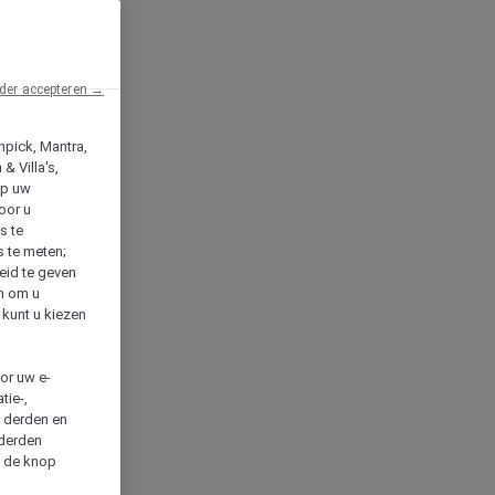
der accepteren →
npick, Mantra,
& Villa's,
op uw
oor u
s te
s te meten;
heid te geven
en om u
 kunt u kiezen
cor uw e-
tie-,
n derden en
 derden
a de knop