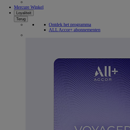
Mercure Winkel
Loyaliteit
Terug
Ontdek het programma
ALL Accor+ abonnementen