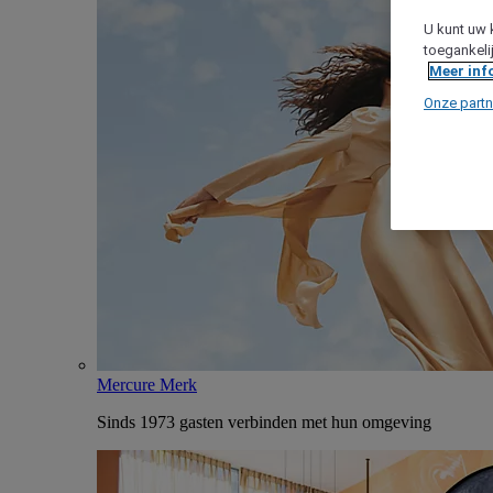
U kunt uw 
toegankeli
Meer inf
Onze partn
Mercure Merk
Sinds 1973 gasten verbinden met hun omgeving