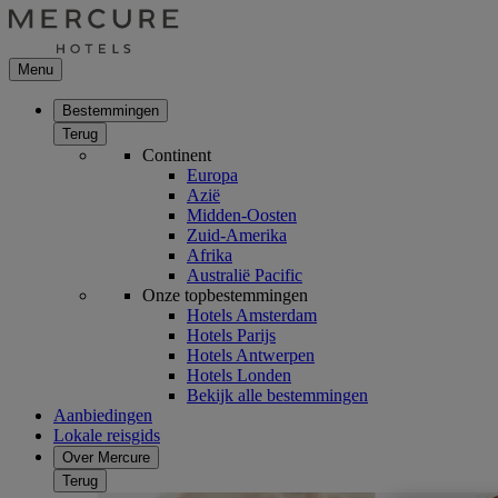
Menu
Bestemmingen
Terug
Continent
Europa
Azië
Midden-Oosten
Zuid-Amerika
Afrika
Australië Pacific
Onze topbestemmingen
Hotels Amsterdam
Hotels Parijs
Hotels Antwerpen
Hotels Londen
Bekijk alle bestemmingen
Aanbiedingen
Lokale reisgids
Over Mercure
Terug