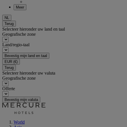
Meer
NL
Terug
Selecteer hieronder uw land en taal
Geografische zone
Land/regio-taal
Bevestig mijn land en taal
EUR
(€)
Terug
Selecteer hieronder uw valuta
Geografische zone
Offerte
Bevestig mijn valuta
World