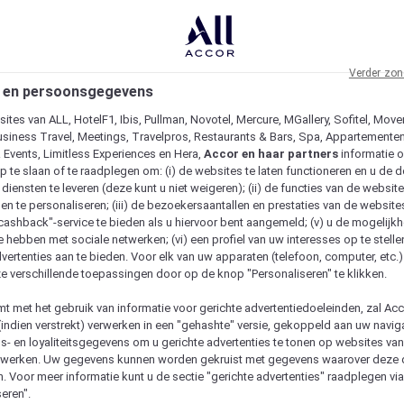
Verder zon
 en persoonsgegevens
ites van ALL, HotelF1, Ibis, Pullman, Novotel, Mercure, MGallery, Sofitel, Move
usiness Travel, Meetings, Travelpros, Restaurants & Bars, Spa, Appartementen 
& Events, Limitless Experiences en Hera,
Accor en haar partners
informatie 
p te slaan of te raadplegen om: (i) de websites te laten functioneren en u de d
iensten te leveren (deze kunt u niet weigeren); (ii) de functies van de website
en te personaliseren; (iii) de bezoekersaantallen en prestaties van de website
 "cashback"-service te bieden als u hiervoor bent aangemeld; (v) u de mogelijk
te hebben met sociale netwerken; (vi) een profiel van uw interesses op te stell
vertenties aan te bieden. Voor elk van uw apparaten (telefoon, computer, etc.)
e verschillende toepassingen door op de knop "Personaliseren" te klikken.
emt met het gebruik van informatie voor gerichte advertentiedoeleinden, zal Ac
(indien verstrekt) verwerken in een "gehashte" versie, gekoppeld aan uw naviga
gs- en loyaliteitsgegevens om u gerichte advertenties te tonen op websites va
etwerken. Uw gegevens kunnen worden gekruist met gegevens waarover deze
. Voor meer informatie kunt u de sectie "gerichte advertenties" raadplegen vi
eren".