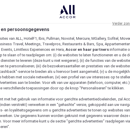
Verder zon
 en persoonsgegevens
ites van ALL, HotelF1, Ibis, Pullman, Novotel, Mercure, MGallery, Sofitel, Move
usiness Travel, Meetings, Travelpros, Restaurants & Bars, Spa, Appartementen 
& Events, Limitless Experiences en Hera,
Accor en haar partners
informatie 
p te slaan of te raadplegen om: (i) de websites te laten functioneren en u de d
iensten te leveren (deze kunt u niet weigeren); (ii) de functies van de website
en te personaliseren; (iii) de bezoekersaantallen en prestaties van de website
 "cashback"-service te bieden als u hiervoor bent aangemeld; (v) u de mogelijk
te hebben met sociale netwerken; (vi) een profiel van uw interesses op te stell
vertenties aan te bieden. Voor elk van uw apparaten (telefoon, computer, etc.)
e verschillende toepassingen door op de knop "Personaliseren" te klikken.
emt met het gebruik van informatie voor gerichte advertentiedoeleinden, zal Ac
(indien verstrekt) verwerken in een "gehashte" versie, gekoppeld aan uw naviga
gs- en loyaliteitsgegevens om u gerichte advertenties te tonen op websites va
etwerken. Uw gegevens kunnen worden gekruist met gegevens waarover deze
. Voor meer informatie kunt u de sectie "gerichte advertenties" raadplegen vi
eren".