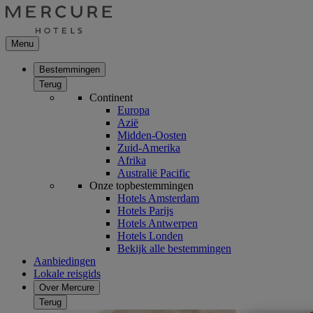
Menu
Bestemmingen
Terug
Continent
Europa
Azië
Midden-Oosten
Zuid-Amerika
Afrika
Australië Pacific
Onze topbestemmingen
Hotels Amsterdam
Hotels Parijs
Hotels Antwerpen
Hotels Londen
Bekijk alle bestemmingen
Aanbiedingen
Lokale reisgids
Over Mercure
Terug