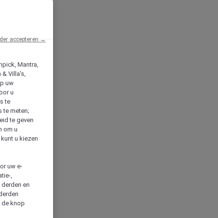
der accepteren →
npick, Mantra,
& Villa's,
op uw
oor u
s te
s te meten;
heid te geven
en om u
 kunt u kiezen
cor uw e-
tie-,
n derden en
 derden
a de knop