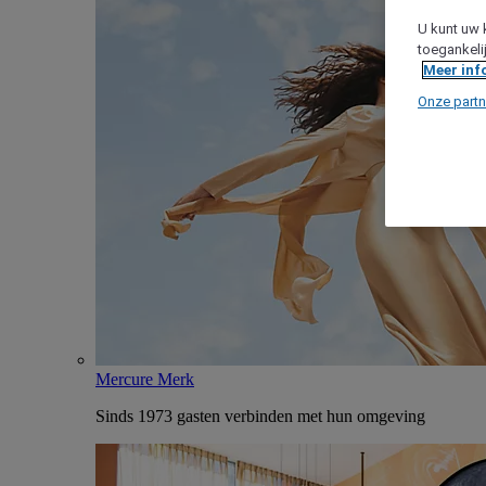
U kunt uw 
toegankeli
Meer inf
Onze partn
Mercure Merk
Sinds 1973 gasten verbinden met hun omgeving