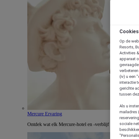
Cookies
Op de webs
Resorts, B
Activities 
apparaat o
gevraagde d
verbeteren 
(iv) u een
interactie 
gerichte ad
tussen dez
Als u inst
mailadres 
Mercure Ervaring
reserverin
sociale n
Ontdek wat elk Mercure-hotel en -verblijf uniek maakt
beschikken
"Personalis