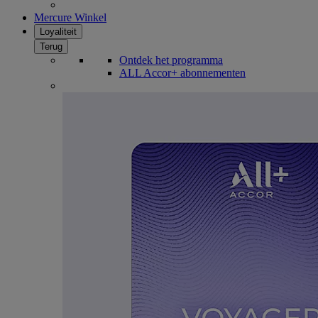
Mercure Winkel
Loyaliteit
Terug
Ontdek het programma
ALL Accor+ abonnementen