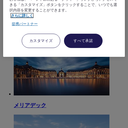
きる「カスタマイズ」ボタンをクリックすることで、いつでも選
択内容を変更することができます。
さらに詳しく
提携パートナー
カスタマイズ
すべて承諾
ヴィルナーヴドルノン
メリアデック