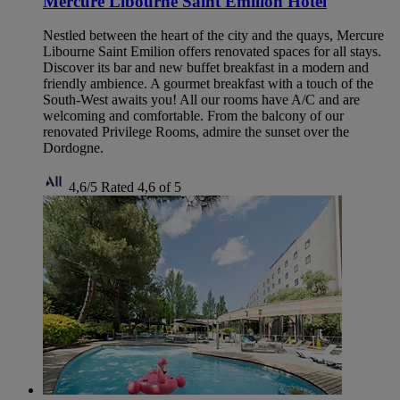
Mercure Libourne Saint Emilion Hotel
Nestled between the heart of the city and the quays, Mercure
Libourne Saint Emilion offers renovated spaces for all stays.
Discover its bar and new buffet breakfast in a modern and
friendly ambience. A gourmet breakfast with a touch of the
South-West awaits you! All our rooms have A/C and are
welcoming and comfortable. From the balcony of our
renovated Privilege Rooms, admire the sunset over the
Dordogne.
4,6/5
Rated 4,6 of 5