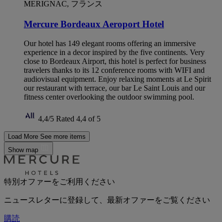
MERIGNAC, フランス
Mercure Bordeaux Aeroport Hotel
Our hotel has 149 elegant rooms offering an immersive
experience in a decor inspired by the five continents. Very
close to Bordeaux Airport, this hotel is perfect for business
travelers thanks to its 12 conference rooms with WIFI and
audiovisual equipment. Enjoy relaxing moments at Le Spirit
our restaurant with terrace, our bar Le Saint Louis and our
fitness center overlooking the outdoor swimming pool.
4,4/5
Rated 4,4 of 5
Load More
See more items
Show map
特別オファーをご利用ください
ニュースレターに登録して、最新オファーをご覧ください
購読