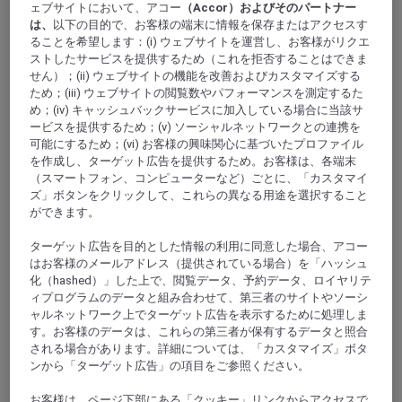
ェブサイトにおいて、アコー
（Accor）およびそのパートナー
は、
以下の目的で、お客様の端末に情報を保存またはアクセスす
ることを希望します：(i) ウェブサイトを運営し、お客様がリクエ
ストしたサービスを提供するため（これを拒否することはできま
せん）；(ii) ウェブサイトの機能を改善およびカスタマイズする
ため；(iii) ウェブサイトの閲覧数やパフォーマンスを測定するた
め；(iv) キャッシュバックサービスに加入している場合に当該サ
ービスを提供するため；(v) ソーシャルネットワークとの連携を
サンメダールアンジャル
可能にするため；(vi) お客様の興味関心に基づいたプロファイル
を作成し、ターゲット広告を提供するため。お客様は、各端末
（スマートフォン、コンピューターなど）ごとに、「カスタマイ
ズ」ボタンをクリックして、これらの異なる用途を選択すること
ができます。
ターゲット広告を目的とした情報の利用に同意した場合、アコー
はお客様のメールアドレス（提供されている場合）を「ハッシュ
化（hashed）」した上で、閲覧データ、予約データ、ロイヤリテ
ィプログラムのデータと組み合わせて、第三者のサイトやソーシ
ャルネットワーク上でターゲット広告を表示するために処理しま
す。お客様のデータは、これらの第三者が保有するデータと照合
Floirac
される場合があります。詳細については、「カスタマイズ」ボタ
ンから「ターゲット広告」の項目をご参照ください。
お客様は、ページ下部にある「クッキー」リンクからアクセスで