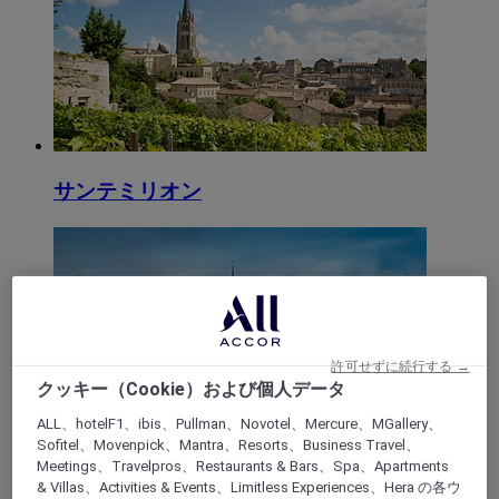
サンテミリオン
許可せずに続行する →
クッキー（Cookie）および個人データ
ALL、hotelF1、ibis、Pullman、Novotel、Mercure、MGallery、
リブルヌ
Sofitel、Movenpick、Mantra、Resorts、Business Travel、
Meetings、Travelpros、Restaurants & Bars、Spa、Apartments
& Villas、Activities & Events、Limitless Experiences、Hera の各ウ