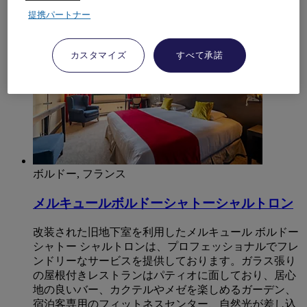
4,2/5
Rated 4,2 of 5
提携パートナー
カスタマイズ
すべて承諾
ボルドー, フランス
メルキュールボルドーシャトーシャルトロン
改装された旧地下室を利用したメルキュール ボルドー
シャトー シャルトロンは、プロフェッショナルでフレ
ンドリーなサービスを提供しております。ガラス張り
の屋根付きレストランはパティオに面しており、居心
地の良いバー、カクテルやメゼを楽しめるガーデン、
宿泊客専用のフィットネスセンター、自然光が差し込