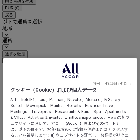
国と言語を確定
EUR
(€)
戻る
以下で通貨を選択
地域
通貨
通貨を確定
World
許可せずに続行する →
Europe
クッキー（Cookie）および個人データ
France
Aquitania
ALL、hotelF1、ibis、Pullman、Novotel、Mercure、MGallery、
GIRONDE
Sofitel、Movenpick、Mantra、Resorts、Business Travel、
Lormont
Meetings、Travelpros、Restaurants & Bars、Spa、Apartments
& Villas、Activities & Events、Limitless Experiences、Hera の各ウ
ェブサイトにおいて、アコー
（Accor）およびそのパートナー
は、
以下の目的で、お客様の端末に情報を保存またはアクセスす
ることを希望します：(i) ウェブサイトを運営し、お客様がリクエ