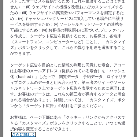
ストしたサービスを提供するため（これを拒否することはできま
せん）；(ii) ウェブサイトの機能を改善およびカスタマイズする
ため；(iii) ウェブサイトの閲覧数やパフォーマンスを測定するた
め；(iv) キャッシュバックサービスに加入している場合に当該サ
ービスを提供するため；(v) ソーシャルネットワークとの連携を
可能にするため；(vi) お客様の興味関心に基づいたプロファイル
を作成し、ターゲット広告を提供するため。お客様は、各端末
（スマートフォン、コンピューターなど）ごとに、「カスタマイ
ズ」ボタンをクリックして、これらの異なる用途を選択すること
ボルドー, フランス
ができます。
メルキュールボルドールラック
ターゲット広告を目的とした情報の利用に同意した場合、アコー
はお客様のメールアドレス（提供されている場合）を「ハッシュ
出張者の方にとって、会議場やスタジアムに近い当ホ
化（hashed）」した上で、閲覧データ、予約データ、ロイヤリテ
テルは、緑豊かな環境の中でビジネスとリラクゼーシ
ィプログラムのデータと組み合わせて、第三者のサイトやソーシ
ョンを両立できる理想的な場所です。緑豊かな敷地内
ャルネットワーク上でターゲット広告を表示するために処理しま
には、テラス付きプールがあり、お客様の快適なご滞
す。お客様のデータは、これらの第三者が保有するデータと照合
在をお約束します。また、動物たちの生息地や養蜂場
される場合があります。詳細については、「カスタマイズ」ボタ
ンから「ターゲット広告」の項目をご参照ください。
も設け、地域の生物多様性の維持に貢献しています。
メルキュール ボルドー ラック ホテルは、より持続可
お客様は、ページ下部にある「クッキー」リンクからアクセスで
能なおもてなしへの取り組みが認められ、今年グリー
きる「カスタマイズ」ボタンをクリックすることで、いつでも選
ンキー認証を取得しました。
択内容を変更することができます。
さらに詳しく