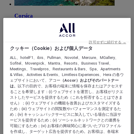
Corsica
許可せずに続行する →
クッキー（Cookie）および個人データ
ALL、hotelF1、ibis、Pullman、Novotel、Mercure、MGallery、
Sofitel、Movenpick、Mantra、Resorts、Business Travel、
Meetings、Travelpros、Restaurants & Bars、Spa、Apartments
& Villas、Activities & Events、Limitless Experiences、Hera の各ウ
Picardy
ェブサイトにおいて、アコー
（Accor）およびそのパートナー
は、
以下の目的で、お客様の端末に情報を保存またはアクセスす
ることを希望します：(i) ウェブサイトを運営し、お客様がリクエ
ストしたサービスを提供するため（これを拒否することはできま
せん）；(ii) ウェブサイトの機能を改善およびカスタマイズする
ため；(iii) ウェブサイトの閲覧数やパフォーマンスを測定するた
め；(iv) キャッシュバックサービスに加入している場合に当該サ
ービスを提供するため；(v) ソーシャルネットワークとの連携を
可能にするため；(vi) お客様の興味関心に基づいたプロファイル
を作成し、ターゲット広告を提供するため。お客様は、各端末