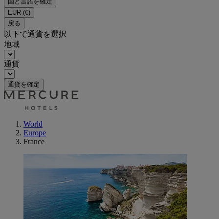
国と言語を確定
EUR
(€)
戻る
以下で通貨を選択
地域
通貨
通貨を確定
World
Europe
France