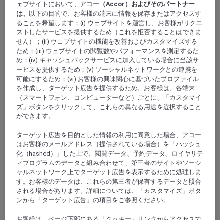
ェブサイトにおいて、アコー
（Accor）およびそのパートナー
は、
以下の目的で、お客様の端末に情報を保存またはアクセスす
ることを希望します：(i) ウェブサイトを運営し、お客様がリクエ
ストしたサービスを提供するため（これを拒否することはできま
ゴルフジュアン
せん）；(ii) ウェブサイトの機能を改善およびカスタマイズする
ため；(iii) ウェブサイトの閲覧数やパフォーマンスを測定するた
め；(iv) キャッシュバックサービスに加入している場合に当該サ
ービスを提供するため；(v) ソーシャルネットワークとの連携を
可能にするため；(vi) お客様の興味関心に基づいたプロファイル
を作成し、ターゲット広告を提供するため。お客様は、各端末
（スマートフォン、コンピューターなど）ごとに、「カスタマイ
ズ」ボタンをクリックして、これらの異なる用途を選択すること
ができます。
ターゲット広告を目的とした情報の利用に同意した場合、アコー
はお客様のメールアドレス（提供されている場合）を「ハッシュ
ヴィルヌーヴルベ
化（hashed）」した上で、閲覧データ、予約データ、ロイヤリテ
ィプログラムのデータと組み合わせて、第三者のサイトやソーシ
ャルネットワーク上でターゲット広告を表示するために処理しま
す。お客様のデータは、これらの第三者が保有するデータと照合
される場合があります。詳細については、「カスタマイズ」ボタ
ンから「ターゲット広告」の項目をご参照ください。
お客様は、ページ下部にある「クッキー」リンクからアクセスで