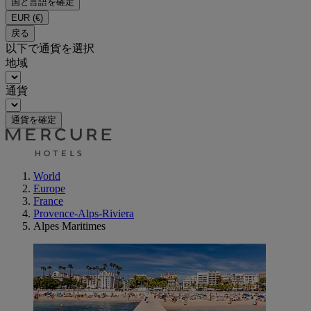
国と言語を確定
EUR
(€)
戻る
以下で通貨を選択
地域
通貨
通貨を確定
World
Europe
France
Provence-Alps-Riviera
Alpes Maritimes