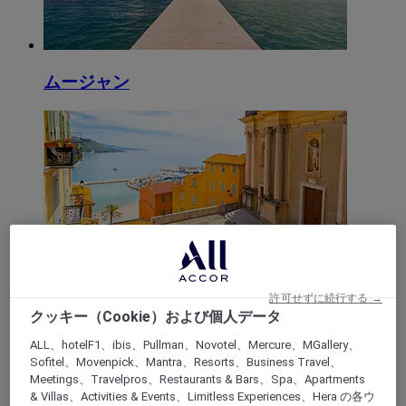
ムージャン
マントン
許可せずに続行する →
クッキー（Cookie）および個人データ
ALL、hotelF1、ibis、Pullman、Novotel、Mercure、MGallery、
Sofitel、Movenpick、Mantra、Resorts、Business Travel、
Meetings、Travelpros、Restaurants & Bars、Spa、Apartments
& Villas、Activities & Events、Limitless Experiences、Hera の各ウ