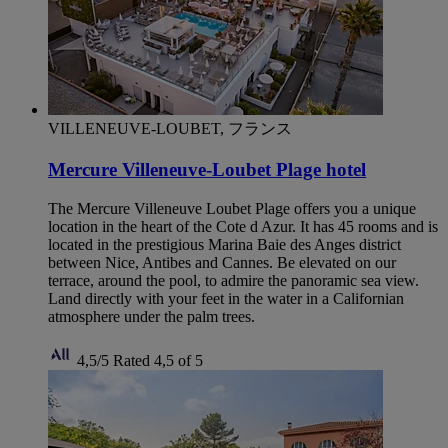
VILLENEUVE-LOUBET, フランス
Mercure Villeneuve-Loubet Plage hotel
The Mercure Villeneuve Loubet Plage offers you a unique
location in the heart of the Cote d Azur. It has 45 rooms and is
located in the prestigious Marina Baie des Anges district
between Nice, Antibes and Cannes. Be elevated on our
terrace, around the pool, to admire the panoramic sea view.
Land directly with your feet in the water in a Californian
atmosphere under the palm trees.
4,5/5
Rated 4,5 of 5