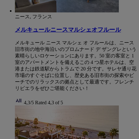
ニース, フランス
メルキュールニースマルシェオフルール
メルキュール ニース マルシェ オ フルールは、ニース
旧市街の地中海沿いのプロムナード デ ザングレという
素晴らしいロケーションにあります。50 室の客室と 1
室のアパートメントを備えるこの 4 つ星ホテルは、空
港または鉄道駅からトラムで 20 分です。サレヤ通り花
市場のすぐそばに位置し、歴史ある旧市街の探索やビ
ーチでのリラックスの拠点として最適です。フレンチ
リビエラをぜひご堪能ください！
4,3/5
Rated 4,3 of 5