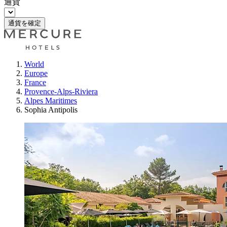
通貨
通貨を確定
World
Europe
France
Provence-Alps-Riviera
Alpes Maritimes
Sophia Antipolis