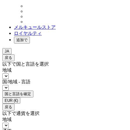
メルキュールストア
ロイヤルティ
追加で
JA
戻る
以下で国と言語を選択
地域
国/地域 - 言語
国と言語を確定
EUR
(€)
戻る
以下で通貨を選択
地域