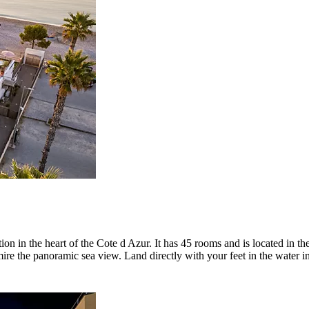
n in the heart of the Cote d Azur. It has 45 rooms and is located in t
ire the panoramic sea view. Land directly with your feet in the water i