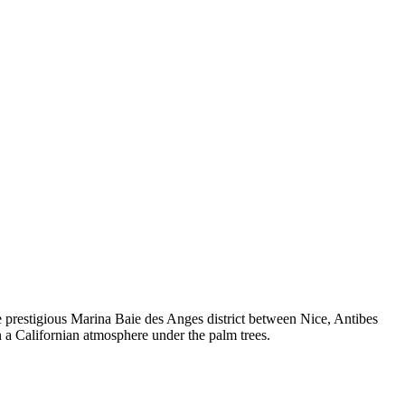
he prestigious Marina Baie des Anges district between Nice, Antibes
n a Californian atmosphere under the palm trees.