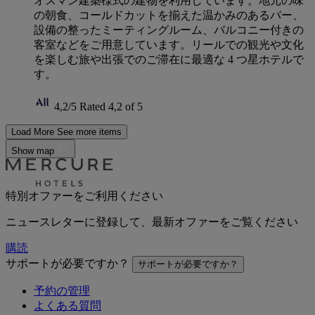
オスマン建築様式の建物を利用しています。地元の味
の朝食、コールドカットを揃えた温かみのあるバー、
設備の整ったミーティングルーム、バルコニー付きの
客室などをご用意しています。リールでの観光や文化
を楽しむ旅や出張でのご滞在に最適な 4 つ星ホテルで
す。
4,2/5
Rated 4,2 of 5
Load More
See more items
Show map
特別オファーをご利用ください
ニュースレターに登録して、最新オファーをご覧ください
購読
サポートが必要ですか？
サポートが必要ですか？
予約の管理
よくある質問