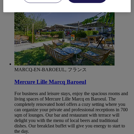
MARCQ-EN-BAROEUL, フランス
Mercure Lille Marcq Baroeul
For business and leisure stays, enjoy the spacious rooms and
living spaces of Mercure Lille Marcq en Baroeul. The
completely renovated hotel offers a cozy setting where you
can organize your private and professional receptions in 700
sqm of lounges. Our bar and restaurant with terrace will
delight you with the menu of local beers and traditional
dishes. Our breakfast buffet will give you energy to start to
the day.