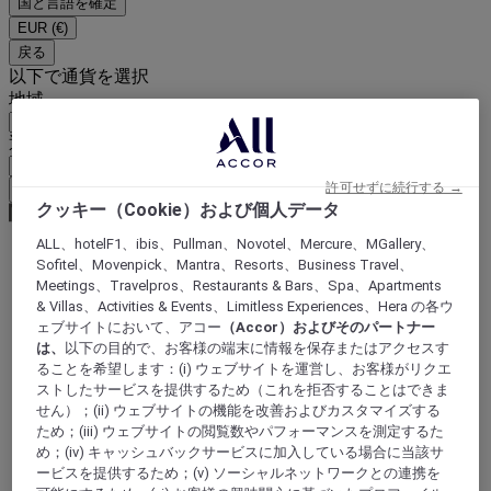
国と言語を確定
EUR
(€)
戻る
以下で通貨を選択
地域
通貨
許可せずに続行する →
通貨を確定
クッキー（Cookie）および個人データ
ALL、hotelF1、ibis、Pullman、Novotel、Mercure、MGallery、
Sofitel、Movenpick、Mantra、Resorts、Business Travel、
World
Meetings、Travelpros、Restaurants & Bars、Spa、Apartments
Europe
& Villas、Activities & Events、Limitless Experiences、Hera の各ウ
France
ェブサイトにおいて、アコー
（Accor）およびそのパートナー
Nord-Pas-de-Calais
は、
以下の目的で、お客様の端末に情報を保存またはアクセスす
NORD
ることを希望します：(i) ウェブサイトを運営し、お客様がリクエ
Tourcoing
ストしたサービスを提供するため（これを拒否することはできま
せん）；(ii) ウェブサイトの機能を改善およびカスタマイズする
ため；(iii) ウェブサイトの閲覧数やパフォーマンスを測定するた
め；(iv) キャッシュバックサービスに加入している場合に当該サ
ービスを提供するため；(v) ソーシャルネットワークとの連携を