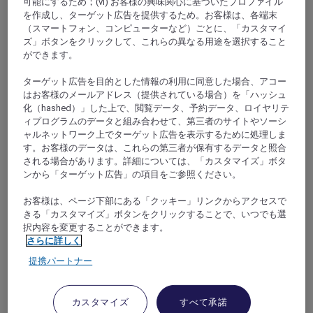
可能にするため；(vi) お客様の興味関心に基づいたプロファイル
を作成し、ターゲット広告を提供するため。お客様は、各端末
（スマートフォン、コンピューターなど）ごとに、「カスタマイ
ズ」ボタンをクリックして、これらの異なる用途を選択すること
ができます。
ターゲット広告を目的とした情報の利用に同意した場合、アコー
はお客様のメールアドレス（提供されている場合）を「ハッシュ
化（hashed）」した上で、閲覧データ、予約データ、ロイヤリテ
ルーベー, フランス
ィプログラムのデータと組み合わせて、第三者のサイトやソーシ
ャルネットワーク上でターゲット広告を表示するために処理しま
メルキュールリールルーベーグランドホテル
す。お客様のデータは、これらの第三者が保有するデータと照合
される場合があります。詳細については、「カスタマイズ」ボタ
メルキュールリールルーベーグランドホテルは、歴史
ンから「ターゲット広告」の項目をご参照ください。
のある美しいアールデコ調のホテルです。ベッドルー
ム全室にエアコンとウェルカムトレイをご用意してい
お客様は、ページ下部にある「クッキー」リンクからアクセスで
ます。会議やレセプションに最適なルーベーのユニー
きる「カスタマイズ」ボタンをクリックすることで、いつでも選
クなホテルで、柱や繰形で装飾された 200 m² のセミナ
択内容を変更することができます。
さらに詳しく
ールームがあります。居心地のよいバーや、レストラ
ン「ルヴィエイユアブルボア」の新鮮な季節のお料理
提携パートナー
をお楽しみください。
カスタマイズ
すべて承諾
4,3/5
Rated 4,3 of 5