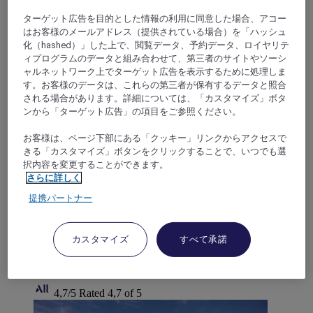
ターゲット広告を目的とした情報の利用に同意した場合、アコー
はお客様のメールアドレス（提供されている場合）を「ハッシュ
化（hashed）」した上で、閲覧データ、予約データ、ロイヤリテ
ィプログラムのデータと組み合わせて、第三者のサイトやソーシ
ャルネットワーク上でターゲット広告を表示するために処理しま
Surat Thani, タイ
す。お客様のデータは、これらの第三者が保有するデータと照合
される場合があります。詳細については、「カスタマイズ」ボタ
ンから「ターゲット広告」の項目をご参照ください。
メルキュールサムイチャウエンタナ
お客様は、ページ下部にある「クッキー」リンクからアクセスで
メルキュール サムイ チャウエン ビーチ タナには、ビ
きる「カスタマイズ」ボタンをクリックすることで、いつでも選
ーチウィングとガーデンウィングという 2 つの特徴あ
択内容を変更することができます。
る棟があります。2 つの棟はチャウエンビーチの道路
さらに詳しく
で隔てられています。この組み合わせは、本物の地方
提携パートナー
色と心に残る体験をお求めの方に最適です。ホテルの
客室にはモダンな設備をご用意しております。美しい
景観の屋外スイミングプールでは、快適性とリラクゼ
カスタマイズ
すべて承諾
ーションが融合したひとときをお楽しみいただけま
す。ビジネスにもレジャーにも最適なホテルです。
4,7/5
Rated 4,7 of 5