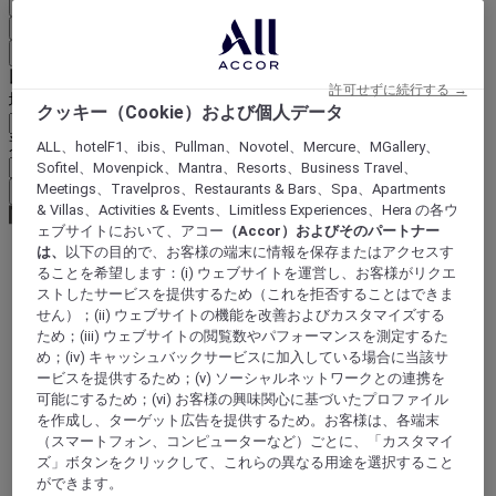
国と言語を確定
EUR
(€)
戻る
以下で通貨を選択
許可せずに続行する →
地域
クッキー（Cookie）および個人データ
通貨
ALL、hotelF1、ibis、Pullman、Novotel、Mercure、MGallery、
Sofitel、Movenpick、Mantra、Resorts、Business Travel、
Meetings、Travelpros、Restaurants & Bars、Spa、Apartments
通貨を確定
& Villas、Activities & Events、Limitless Experiences、Hera の各ウ
ェブサイトにおいて、アコー
（Accor）およびそのパートナー
は、
以下の目的で、お客様の端末に情報を保存またはアクセスす
ることを希望します：(i) ウェブサイトを運営し、お客様がリクエ
World
ストしたサービスを提供するため（これを拒否することはできま
Asia
せん）；(ii) ウェブサイトの機能を改善およびカスタマイズする
Thailand
ため；(iii) ウェブサイトの閲覧数やパフォーマンスを測定するた
Chumphon
め；(iv) キャッシュバックサービスに加入している場合に当該サ
ービスを提供するため；(v) ソーシャルネットワークとの連携を
可能にするため；(vi) お客様の興味関心に基づいたプロファイル
を作成し、ターゲット広告を提供するため。お客様は、各端末
（スマートフォン、コンピューターなど）ごとに、「カスタマイ
ズ」ボタンをクリックして、これらの異なる用途を選択すること
ができます。