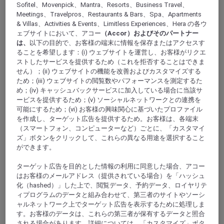
Sofitel、Movenpick、Mantra、Resorts、Business Travel、
Meetings、Travelpros、Restaurants & Bars、Spa、Apartments
& Villas、Activities & Events、Limitless Experiences、Hera の各ウ
ラヨーン
ェブサイトにおいて、アコー
（Accor）およびそのパートナー
は、
以下の目的で、お客様の端末に情報を保存またはアクセスす
ることを希望します：(i) ウェブサイトを運営し、お客様がリクエ
ストしたサービスを提供するため（これを拒否することはできま
せん）；(ii) ウェブサイトの機能を改善およびカスタマイズする
ため；(iii) ウェブサイトの閲覧数やパフォーマンスを測定するた
め；(iv) キャッシュバックサービスに加入している場合に当該サ
ービスを提供するため；(v) ソーシャルネットワークとの連携を
可能にするため；(vi) お客様の興味関心に基づいたプロファイル
を作成し、ターゲット広告を提供するため。お客様は、各端末
（スマートフォン、コンピューターなど）ごとに、「カスタマイ
プーケット
ズ」ボタンをクリックして、これらの異なる用途を選択すること
ができます。
ターゲット広告を目的とした情報の利用に同意した場合、アコー
はお客様のメールアドレス（提供されている場合）を「ハッシュ
ノンタブリー
化（hashed）」した上で、閲覧データ、予約データ、ロイヤリテ
ィプログラムのデータと組み合わせて、第三者のサイトやソーシ
ャルネットワーク上でターゲット広告を表示するために処理しま
す。お客様のデータは、これらの第三者が保有するデータと照合
サムットプラーカーン
される場合があります。詳細については、「カスタマイズ」ボタ