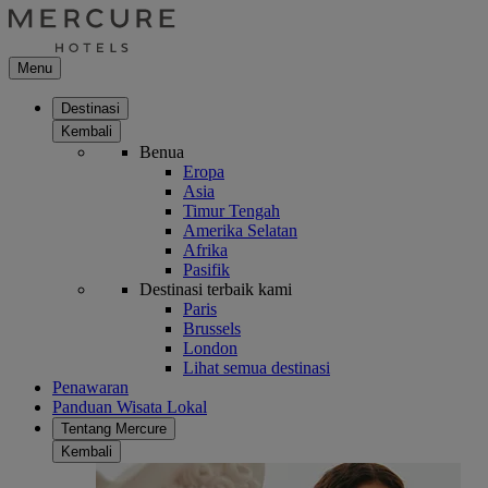
Menu
Destinasi
Kembali
Benua
Eropa
Asia
Timur Tengah
Amerika Selatan
Afrika
Pasifik
Destinasi terbaik kami
Paris
Brussels
London
Lihat semua destinasi
Penawaran
Panduan Wisata Lokal
Tentang Mercure
Kembali