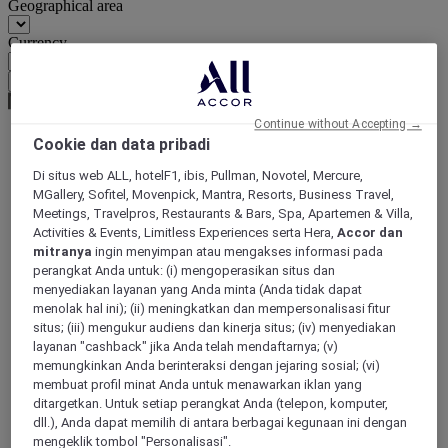
Geographical area
Currency
Confirm my currency
Continue without Accepting →
Cookie dan data pribadi
World
Di situs web ALL, hotelF1, ibis, Pullman, Novotel, Mercure,
South America
MGallery, Sofitel, Movenpick, Mantra, Resorts, Business Travel,
Meetings, Travelpros, Restaurants & Bars, Spa, Apartemen & Villa,
Activities & Events, Limitless Experiences serta Hera,
Accor dan
mitranya
ingin menyimpan atau mengakses informasi pada
perangkat Anda untuk: (i) mengoperasikan situs dan
menyediakan layanan yang Anda minta (Anda tidak dapat
menolak hal ini); (ii) meningkatkan dan mempersonalisasi fitur
situs; (iii) mengukur audiens dan kinerja situs; (iv) menyediakan
layanan "cashback" jika Anda telah mendaftarnya; (v)
memungkinkan Anda berinteraksi dengan jejaring sosial; (vi)
membuat profil minat Anda untuk menawarkan iklan yang
Argentina
ditargetkan. Untuk setiap perangkat Anda (telepon, komputer,
dll.), Anda dapat memilih di antara berbagai kegunaan ini dengan
mengeklik tombol "Personalisasi".