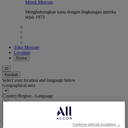
Merek Mercure
Menghubungkan tamu dengan lingkungan mereka
sejak 1973
Toko Mercure
Loyalitas
Ekstra
ID
Kembali
Select your location and language below
Geographical area
Country/Region - Language
Confirm my location and language
EUR
(€)
Kembali
Select your currency below
Continue without Accepting →