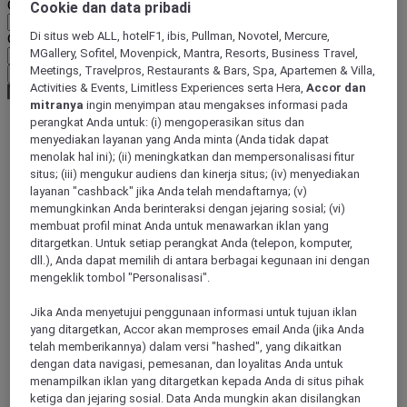
Geographical area
Cookie dan data pribadi
Di situs web ALL, hotelF1, ibis, Pullman, Novotel, Mercure,
Currency
MGallery, Sofitel, Movenpick, Mantra, Resorts, Business Travel,
Meetings, Travelpros, Restaurants & Bars, Spa, Apartemen & Villa,
Confirm my currency
Activities & Events, Limitless Experiences serta Hera,
Accor dan
mitranya
ingin menyimpan atau mengakses informasi pada
perangkat Anda untuk: (i) mengoperasikan situs dan
menyediakan layanan yang Anda minta (Anda tidak dapat
World
menolak hal ini); (ii) meningkatkan dan mempersonalisasi fitur
South America
situs; (iii) mengukur audiens dan kinerja situs; (iv) menyediakan
Colombia
layanan "cashback" jika Anda telah mendaftarnya; (v)
memungkinkan Anda berinteraksi dengan jejaring sosial; (vi)
membuat profil minat Anda untuk menawarkan iklan yang
ditargetkan. Untuk setiap perangkat Anda (telepon, komputer,
dll.), Anda dapat memilih di antara berbagai kegunaan ini dengan
mengeklik tombol "Personalisasi".
Jika Anda menyetujui penggunaan informasi untuk tujuan iklan
yang ditargetkan, Accor akan memproses email Anda (jika Anda
telah memberikannya) dalam versi "hashed", yang dikaitkan
dengan data navigasi, pemesanan, dan loyalitas Anda untuk
Bogota
menampilkan iklan yang ditargetkan kepada Anda di situs pihak
ketiga dan jejaring sosial. Data Anda mungkin akan disilangkan