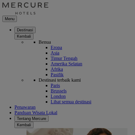
Menu
Destinasi
Kembali
Benua
Eropa
Asia
Timur Tengah
Amerika Selatan
Afrika
Pasifik
Destinasi terbaik kami
Paris
Brussels
London
Lihat semua destinasi
Penawaran
Panduan Wisata Lokal
Tentang Mercure
Kembali