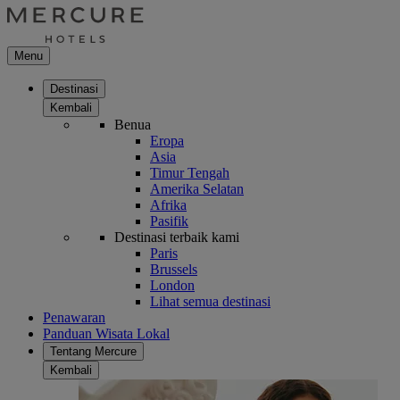
Menu
Destinasi
Kembali
Benua
Eropa
Asia
Timur Tengah
Amerika Selatan
Afrika
Pasifik
Destinasi terbaik kami
Paris
Brussels
London
Lihat semua destinasi
Penawaran
Panduan Wisata Lokal
Tentang Mercure
Kembali