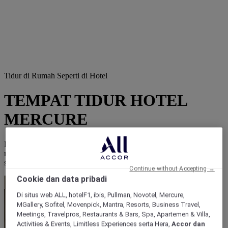
Tidur di Rumah Seperti di Hotel
TEMPAT TIDUR HOTEL
MERCURE
Nikmati kenyamanan koleksi perlengkapan tidur hotel Mercure dari
rumah Anda sendiri: tempat tidur, matras, bantal, topper, selimut,
seprai, dan masih banyak lagi.
Continue without Accepting →
Cookie dan data pribadi
Di situs web ALL, hotelF1, ibis, Pullman, Novotel, Mercure,
MGallery, Sofitel, Movenpick, Mantra, Resorts, Business Travel,
Meetings, Travelpros, Restaurants & Bars, Spa, Apartemen & Villa,
Activities & Events, Limitless Experiences serta Hera,
Accor dan