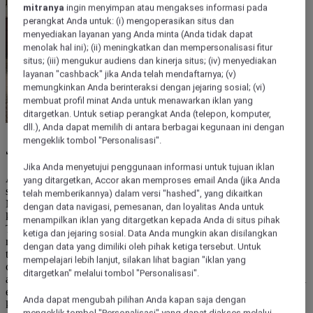
mitranya
ingin menyimpan atau mengakses informasi pada
perangkat Anda untuk: (i) mengoperasikan situs dan
menyediakan layanan yang Anda minta (Anda tidak dapat
menolak hal ini); (ii) meningkatkan dan mempersonalisasi fitur
situs; (iii) mengukur audiens dan kinerja situs; (iv) menyediakan
layanan "cashback" jika Anda telah mendaftarnya; (v)
memungkinkan Anda berinteraksi dengan jejaring sosial; (vi)
membuat profil minat Anda untuk menawarkan iklan yang
ditargetkan. Untuk setiap perangkat Anda (telepon, komputer,
dll.), Anda dapat memilih di antara berbagai kegunaan ini dengan
mengeklik tombol "Personalisasi".
JELAJAHI TOKO MERCURE
Jika Anda menyetujui penggunaan informasi untuk tujuan iklan
Apakah Anda ingin menikmati tidur nyenyak yang sama di rumah
yang ditargetkan, Accor akan memproses email Anda (jika Anda
seperti yang Anda rasakan selama menginap di hotel Mercure?
telah memberikannya) dalam versi "hashed", yang dikaitkan
Mengapa tidak menghadirkan kualitas tempat tidur hotel ke dalam
dengan data navigasi, pemesanan, dan loyalitas Anda untuk
kenyamanan kamar tidur Anda sendiri? Koleksi perlengkapan tidur
menampilkan iklan yang ditargetkan kepada Anda di situs pihak
Toko Mercure memanfaatkan keahlian hotel kami dan
ketiga dan jejaring sosial. Data Anda mungkin akan disilangkan
menghadirkan esensi kenyamanan untuk menikmati pengalaman
dengan data yang dimiliki oleh pihak ketiga tersebut. Untuk
tidur Mercure di rumah. Jelajahi hasil karya kami yang dibuat secara
mempelajari lebih lanjut, silakan lihat bagian "iklan yang
cermat untuk memastikan tidur yang nyenyak: tempat tidur hotel,
ditargetkan" melalui tombol "Personalisasi".
alas tempat tidur premium dengan penyangga yang diperkuat, bantal
empuk seperti bantal hotel, topper matras yang menambah
Anda dapat mengubah pilihan Anda kapan saja dengan
kenyamanan, dan selimut yang berkualitas...