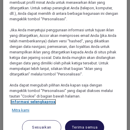
membuat profil minat Anda untuk menawarkan iklan yang
ditargetkan. Untuk setiap perangkat Anda (telepon, komputer,
dll.), Anda dapat memilih di antara berbagai kegunaan ini dengan
RENNES, France
mengeklik tombol "Personalisasi".
Mercure Rennes Place Bretagne Hotel
Jika Anda menyetujui penggunaan informasi untuk tujuan iklan
yang ditargetkan, Accor akan memproses email Anda (jika Anda
In the heart of old Rennes, the charm of yesterday meets the
telah memberikannya) dalam versi "hashed", yang dikaitkan
comfort of today. Behind a listed façade is our bright, calm
dengan data navigasi, pemesanan, dan loyalitas Anda untuk
and enchanting hotel. In the morning, enjoy Breton flavors:
menampilkan iklan yang ditargetkan kepada Anda di situs pihak
crêpes, salted butter caramel and local products. Discover the
ketiga dan jejaring sosial. Data Anda mungkin akan disilangkan
Rennes way of life with authenticity and elegance. "Every
dengan data yang dimiliki oleh pihak ketiga tersebut. Untuk
moment is an invitation to savor Rennes, its gentle spirit and
mempelajari lebih lanjut, silakan lihat bagian "iklan yang
way of life that reflects who we are."
ditargetkan" melalui tombol "Personalisasi".
4,5/5
Rated 4,5 of 5
Anda dapat mengubah pilihan Anda kapan saja dengan
mengeklik tombol "Personalisasi" yang dapat diakses melalui
tautan "Cookie" di bagian bawah halaman.
Informasi selengkapnya
Mitra kami
Sesuaikan
Terima semua