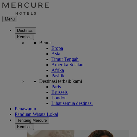
Menu
Destinasi
Kembali
Benua
Eropa
Asia
Timur Tengah
Amerika Selatan
Afrika
Pasifik
Destinasi terbaik kami
Paris
Brussels
London
Lihat semua destinasi
Penawaran
Panduan Wisata Lokal
Tentang Mercure
Kembali