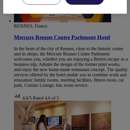
RENNES, France
Mercure Rennes Centre Parlement Hotel
In the heart of the city of Rennes, close to the historic center
and its shops, the Mercure Rennes Centre Parlement
welcomes you, whether you are enjoying a Breton escape or a
business trip. Admire the design of the former print works,
and enjoy the new home-made restaurant concept. The quality
services offered by the hotel enable you to combine work and
relaxation: family rooms, meeting facilities, fitness room, car
park, Cuisine Lounge, bar, room service.
4,6/5
Rated 4,6 of 5