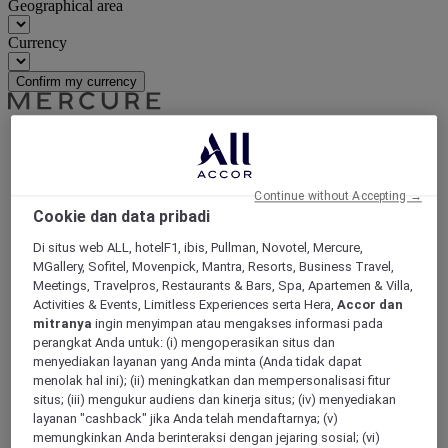
Geographical area
Currency
Confirm my currency
World
Europe
France
Continue without Accepting →
Brittany
Cookie dan data pribadi
ILLE-ET-VILAINE
Di situs web ALL, hotelF1, ibis, Pullman, Novotel, Mercure,
Rennes
MGallery, Sofitel, Movenpick, Mantra, Resorts, Business Travel,
Meetings, Travelpros, Restaurants & Bars, Spa, Apartemen & Villa,
Activities & Events, Limitless Experiences serta Hera,
Accor dan
mitranya
ingin menyimpan atau mengakses informasi pada
perangkat Anda untuk: (i) mengoperasikan situs dan
menyediakan layanan yang Anda minta (Anda tidak dapat
menolak hal ini); (ii) meningkatkan dan mempersonalisasi fitur
situs; (iii) mengukur audiens dan kinerja situs; (iv) menyediakan
layanan "cashback" jika Anda telah mendaftarnya; (v)
memungkinkan Anda berinteraksi dengan jejaring sosial; (vi)