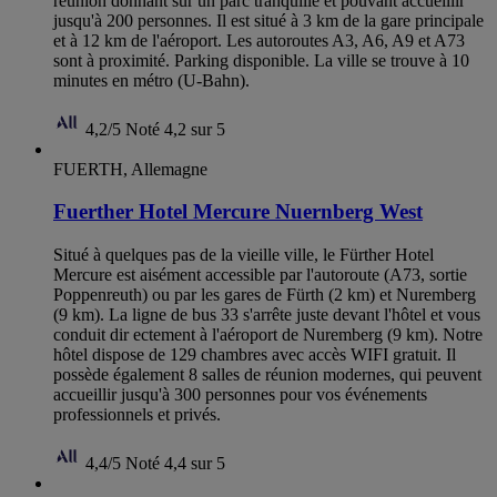
réunion donnant sur un parc tranquille et pouvant accueillir
jusqu'à 200 personnes. Il est situé à 3 km de la gare principale
et à 12 km de l'aéroport. Les autoroutes A3, A6, A9 et A73
sont à proximité. Parking disponible. La ville se trouve à 10
minutes en métro (U-Bahn).
4,2/5
Noté 4,2 sur 5
FUERTH, Allemagne
Fuerther Hotel Mercure Nuernberg West
Situé à quelques pas de la vieille ville, le Fürther Hotel
Mercure est aisément accessible par l'autoroute (A73, sortie
Poppenreuth) ou par les gares de Fürth (2 km) et Nuremberg
(9 km). La ligne de bus 33 s'arrête juste devant l'hôtel et vous
conduit dir ectement à l'aéroport de Nuremberg (9 km). Notre
hôtel dispose de 129 chambres avec accès WIFI gratuit. Il
possède également 8 salles de réunion modernes, qui peuvent
accueillir jusqu'à 300 personnes pour vos événements
professionnels et privés.
4,4/5
Noté 4,4 sur 5