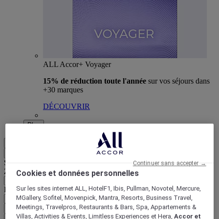
ALL Accor+ Voyager
15% de réduction toute l'année
sur vos séjours dans
+30 marques
DÉCOUVRIR
Plus
FR
Retour
Sélectionnez votre zone et votre langue ci-dessous
Continuer sans accepter →
Zone géographique
Cookies et données personnelles
Sur les sites internet ALL, HotelF1, Ibis, Pullman, Novotel, Mercure,
Pays/Région - Langue
MGallery, Sofitel, Movenpick, Mantra, Resorts, Business Travel,
Meetings, Travelpros, Restaurants & Bars, Spa, Appartements &
Valider votre zone et votre langue
Villas, Activities & Events, Limitless Experiences et Hera,
Accor et
EUR
(€)