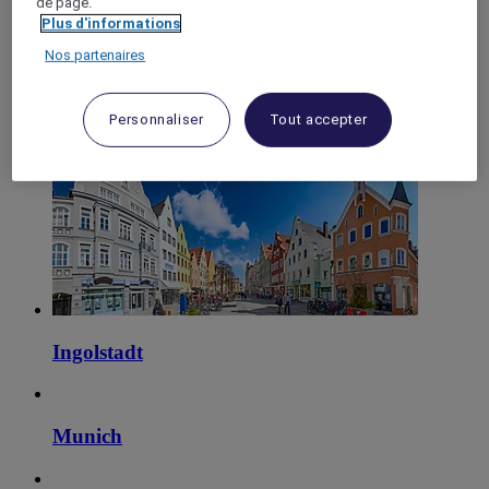
de page.
Plus d'informations
Garching
Nos partenaires
Hallbergmoos
Personnaliser
Tout accepter
Ingolstadt
Munich