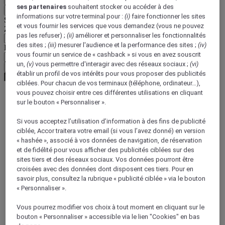
ses partenaires
souhaitent stocker ou accéder à des
Retour
informations sur votre terminal pour :
(i)
faire fonctionner les sites
Sélectionnez votre devise ci-dessous
et vous fournir les services que vous demandez (vous ne pouvez
Zone géographique
pas les refuser) ;
(ii)
améliorer et personnaliser les fonctionnalités
des sites ;
(iii)
mesurer l'audience et la performance des sites ;
(iv)
Devise
vous fournir un service de « cashback » si vous en avez souscrit
un,
(v)
vous permettre d'interagir avec des réseaux sociaux ;
(vi)
Valider ma devise
établir un profil de vos intérêts pour vous proposer des publicités
ciblées. Pour chacun de vos terminaux (téléphone, ordinateur…),
vous pouvez choisir entre ces différentes utilisations en cliquant
sur le bouton « Personnaliser ».
World
Europe
Si vous acceptez l’utilisation d’information à des fins de publicité
Germany
ciblée, Accor traitera votre email (si vous l’avez donné) en version
Bavaria
« hashée », associé à vos données de navigation, de réservation
et de fidélité pour vous afficher des publicités ciblées sur des
sites tiers et des réseaux sociaux. Vos données pourront être
croisées avec des données dont disposent ces tiers. Pour en
savoir plus, consultez la rubrique « publicité ciblée » via le bouton
« Personnaliser ».
Vous pourrez modifier vos choix à tout moment en cliquant sur le
bouton « Personnaliser » accessible via le lien "Cookies" en bas