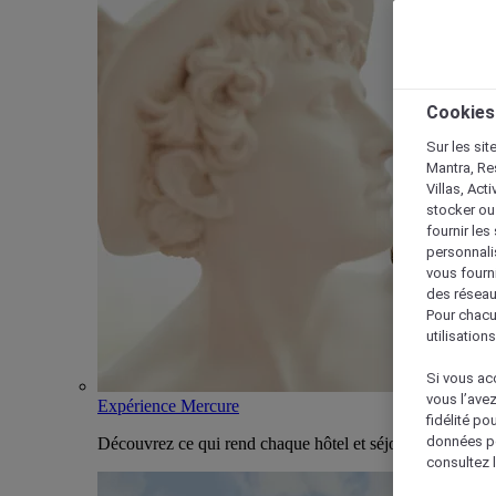
Cookies
Sur les sit
Mantra, Re
Villas, Act
stocker ou
fournir le
personnalis
vous fourn
des réseau
Pour chacu
utilisation
Si vous acc
vous l’ave
Expérience Mercure
fidélité po
données po
Découvrez ce qui rend chaque hôtel et séjour Mercure u
consultez l