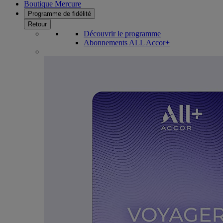
Boutique Mercure
Programme de fidélité
Retour
Découvrir le programme
Abonnements ALL Accor+