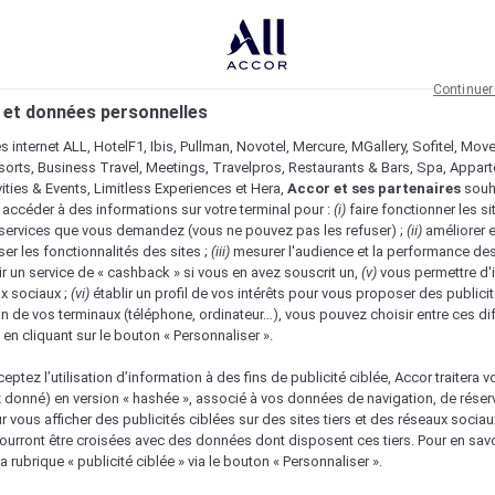
Continuer
 et données personnelles
es internet ALL, HotelF1, Ibis, Pullman, Novotel, Mercure, MGallery, Sofitel, Mov
sorts, Business Travel, Meetings, Travelpros, Restaurants & Bars, Spa, Appar
ivities & Events, Limitless Experiences et Hera,
Accor et ses partenaires
souh
 accéder à des informations sur votre terminal pour :
(i)
faire fonctionner les si
s services que vous demandez (vous ne pouvez pas les refuser) ;
(ii)
améliorer e
er les fonctionnalités des sites ;
(iii)
mesurer l'audience et la performance des
ir un service de « cashback » si vous en avez souscrit un,
(v)
vous permettre d'i
x sociaux ;
(vi)
établir un profil de vos intérêts pour vous proposer des publicit
n de vos terminaux (téléphone, ordinateur…), vous pouvez choisir entre ces di
s en cliquant sur le bouton « Personnaliser ».
eptez l’utilisation d’information à des fins de publicité ciblée, Accor traitera vo
z donné) en version « hashée », associé à vos données de navigation, de réser
ur vous afficher des publicités ciblées sur des sites tiers et des réseaux socia
urront être croisées avec des données dont disposent ces tiers. Pour en savo
nique
a rubrique « publicité ciblée » via le bouton « Personnaliser ».