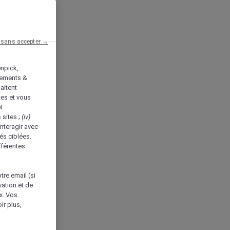
 sans accepter →
enpick,
tements &
aitent
tes et vous
t
 sites ;
(iv)
nteragir avec
és ciblées.
fférentes
tre email (si
vation et de
ux. Vos
ir plus,