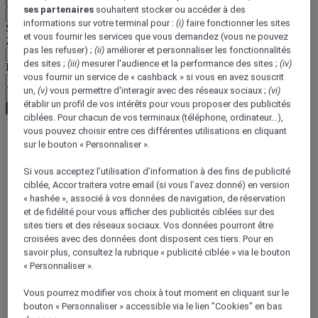
ses partenaires
souhaitent stocker ou accéder à des
Retour
informations sur votre terminal pour :
(i)
faire fonctionner les sites
Sélectionnez votre devise ci-dessous
et vous fournir les services que vous demandez (vous ne pouvez
Zone géographique
pas les refuser) ;
(ii)
améliorer et personnaliser les fonctionnalités
des sites ;
(iii)
mesurer l'audience et la performance des sites ;
(iv)
Devise
vous fournir un service de « cashback » si vous en avez souscrit
un,
(v)
vous permettre d'interagir avec des réseaux sociaux ;
(vi)
Valider ma devise
établir un profil de vos intérêts pour vous proposer des publicités
ciblées. Pour chacun de vos terminaux (téléphone, ordinateur…),
vous pouvez choisir entre ces différentes utilisations en cliquant
sur le bouton « Personnaliser ».
World
South America
Si vous acceptez l’utilisation d’information à des fins de publicité
Brazil
ciblée, Accor traitera votre email (si vous l’avez donné) en version
Bahia
« hashée », associé à vos données de navigation, de réservation
et de fidélité pour vous afficher des publicités ciblées sur des
sites tiers et des réseaux sociaux. Vos données pourront être
Itaparica
croisées avec des données dont disposent ces tiers. Pour en
savoir plus, consultez la rubrique « publicité ciblée » via le bouton
« Personnaliser ».
Vous pourrez modifier vos choix à tout moment en cliquant sur le
bouton « Personnaliser » accessible via le lien "Cookies" en bas