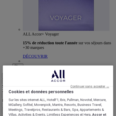
ALL Accor+ Voyager
15% de réduction toute l'année
sur vos séjours dans
+30 marques
DÉCOUVRIR
Plus
FR
Retour
Sélectionnez votre zone et votre langue ci-dessous
Continuer sans accepter →
Zone géographique
Cookies et données personnelles
Sur les sites internet ALL, HotelF1, Ibis, Pullman, Novotel, Mercure,
Pays/Région - Langue
MGallery, Sofitel, Movenpick, Mantra, Resorts, Business Travel,
Meetings, Travelpros, Restaurants & Bars, Spa, Appartements &
Valider votre zone et votre langue
Villas, Activities & Events, Limitless Experiences et Hera,
Accor et
EUR
(€)