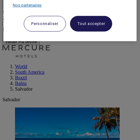
Nos partenaires
Retour
Sélectionnez votre devise ci-dessous
Zone géographique
Personnaliser
Tout accepter
Devise
Valider ma devise
World
South America
Brazil
Bahia
Salvador
Salvador