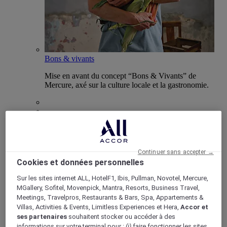
Bons & vivants
Mise en avant du concept “Bons & Vivants” de
Mercure, axé sur la culture locale et la gastronomie.
Boutique Mercure
Programme de fidélité
Continuer sans accepter →
Retour
Cookies et données personnelles
Découvrir le programme
Abonnements ALL Accor+
Sur les sites internet ALL, HotelF1, Ibis, Pullman, Novotel, Mercure,
MGallery, Sofitel, Movenpick, Mantra, Resorts, Business Travel,
Meetings, Travelpros, Restaurants & Bars, Spa, Appartements &
Villas, Activities & Events, Limitless Experiences et Hera,
Accor et
ses partenaires
souhaitent stocker ou accéder à des
informations sur votre terminal pour :
(i)
faire fonctionner les sites