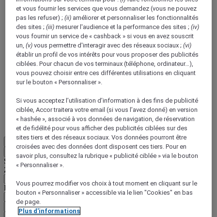
et vous fournir les services que vous demandez (vous ne pouvez
pas les refuser) ;
(ii)
améliorer et personnaliser les fonctionnalités
des sites ;
(iii)
mesurer l'audience et la performance des sites ;
(iv)
vous fournir un service de « cashback » si vous en avez souscrit
un,
(v)
vous permettre d'interagir avec des réseaux sociaux ;
(vi)
établir un profil de vos intérêts pour vous proposer des publicités
ALL Accor+ Voyager
ciblées. Pour chacun de vos terminaux (téléphone, ordinateur…),
vous pouvez choisir entre ces différentes utilisations en cliquant
15% de réduction toute l'année
sur vos séjours dans
sur le bouton « Personnaliser ».
+30 marques
Si vous acceptez l’utilisation d’information à des fins de publicité
DÉCOUVRIR
ciblée, Accor traitera votre email (si vous l’avez donné) en version
« hashée », associé à vos données de navigation, de réservation
Plus
et de fidélité pour vous afficher des publicités ciblées sur des
sites tiers et des réseaux sociaux. Vos données pourront être
FR
croisées avec des données dont disposent ces tiers. Pour en
Retour
savoir plus, consultez la rubrique « publicité ciblée » via le bouton
Sélectionnez votre zone et votre langue ci-dessous
« Personnaliser ».
Zone géographique
Vous pourrez modifier vos choix à tout moment en cliquant sur le
Pays/Région - Langue
bouton « Personnaliser » accessible via le lien "Cookies" en bas
de page.
Valider votre zone et votre langue
Plus d'informations
EUR
(€)